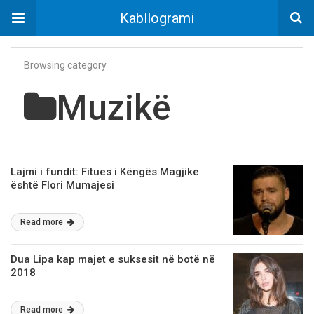
Kabllogrami
Browsing category
Muzikë
Lajmi i fundit: Fitues i Këngës Magjike
ёshtё Flori Mumajesi
Read more
Dua Lipa kap majet e suksesit në botë në
2018
Read more