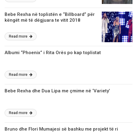
Bebe Rexha nё toplistёn e “Billboard” pёr
këngët më të dëgjuara te vitit 2018
Read more
Albumi “Phoenix” i Rita Orës po kap toplistat
Read more
Bebe Rexha dhe Dua Lipa me çmime në ‘Variety’
Read more
Bruno dhe Flori Mumajesi sё bashku me projekt tё ri