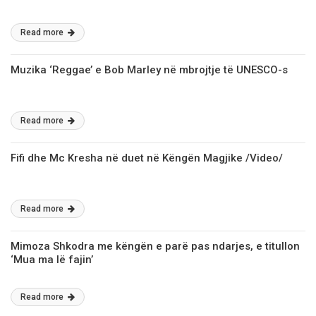
Read more
Muzika ‘Reggae’ e Bob Marley nё mbrojtje tё UNESCO-s
Read more
Fifi dhe Mc Kresha në duet në Këngën Magjike /Video/
Read more
Mimoza Shkodra me kёngёn e parё pas ndarjes, e titullon
‘Mua ma lё fajin’
Read more