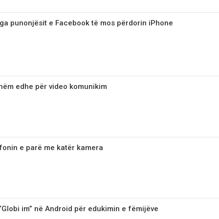
ga punonjësit e Facebook të mos përdorin iPhone
tshëm edhe për video komunikim
fonin e parë me katër kamera
 “Globi im” në Android për edukimin e fëmijëve