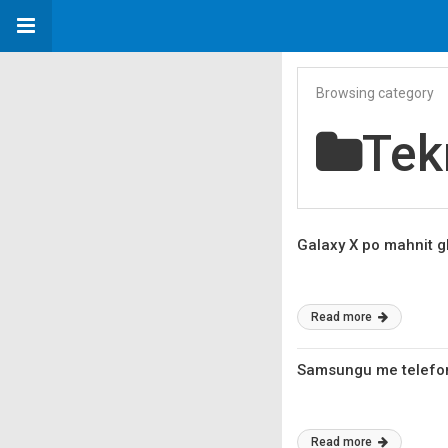
Browsing category
Tek
Galaxy X po mahnit g
Read more
Samsungu me telefon
Read more