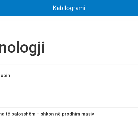
Kabllogrami
nologji
lobin
a të palosshëm – shkon nё prodhim masiv