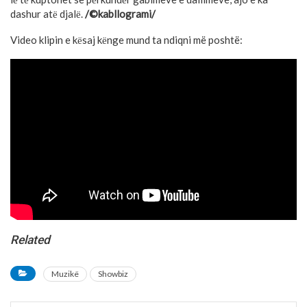
dashur atё djalё.
/©kabllogrami/
Video klipin e kёsaj kёnge mund ta ndiqni më poshtë:
Related
Muzikë
Showbiz