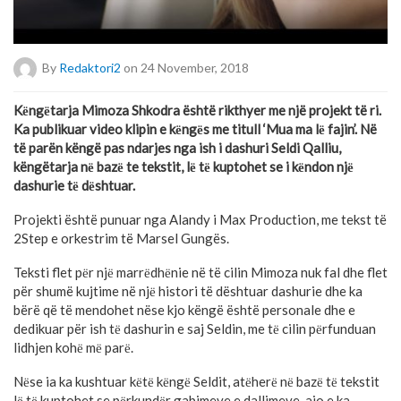
By
Redaktori2
on 24 November, 2018
Kёngёtarja Mimoza Shkodra është rikthyer me një projekt të ri.
Ka publikuar video klipin e kёngёs me titull
‘Mua ma lё fajin’.
Në
të parën këngë pas ndarjes nga ish i dashuri Seldi Qalliu,
këngëtarja nё bazё te tekstit, lё tё kuptohet se i kёndon njё
dashurie tё dёshtuar.
Projekti është punuar nga Alandy i Max Production, me tekst të
2Step e orkestrim të Marsel Gungës.
Teksti flet pёr njё marrёdhёnie në të cilin Mimoza nuk fal dhe flet
për shumë kujtime në njё histori të dështuar dashurie dhe ka
bërë që të mendohet nëse kjo këngë është personale dhe e
dedikuar për ish tё dashurin e saj Seldin, me tё cilin pёrfunduan
lidhjen kohё mё parё.
Nёse ia ka kushtuar kёtё kёngё Seldit, atёherё nё bazё tё tekstit
lё tё kuptohet se pёrkundёr gabimeve e dallimeve, ajo e ka