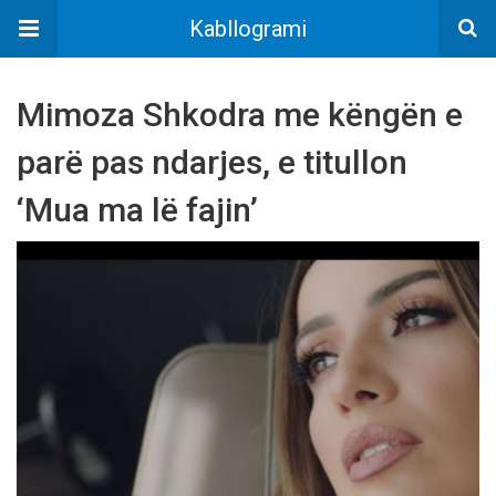
Kabllogrami
Mimoza Shkodra me kёngёn e
parё pas ndarjes, e titullon
‘Mua ma lё fajin’