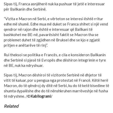
Sipas tij, Franca asnjëherë nuk ka pushuar të jetë e interesuar
për Ballkanin dhe Serbinë.
“Vizita e Macron në Serbi, e vërteton se interesi është rritur
edhe më shumë. Edhe mua më duket se Franca shihet si një vend
qendror në rajon dhe është e interesuar që Ballkani të
bashkohet me BE-në, pavarësisht faktit se Macron tha se
problemet duhet të zgjidhen në Bruksel dhe se kjo e zgjatë
pritjen e anëtarëve të rinj”.
Rui theksoi se politika e Francës, e cila e konsideron Ballkanin
dhe Serbinë si pjesë të Evropës dhe dëshiron integrimin e tyre
në BE, nuk ka ndryshuar.
Sipas tij, Macron dëshiroi të vizitonte Serbinë në dhjetor të
vitit të kaluar, por u pengua nga protestat në Francë. Këtë herë
Macron, do të qëndroj dy ditë në Serbi, ku do të ketë bisedime të
shumta dypalëshe dhe do të nënshkruhen marrëveshje në fusha
të ndryshme. /©
Kabllogrami
/
Related