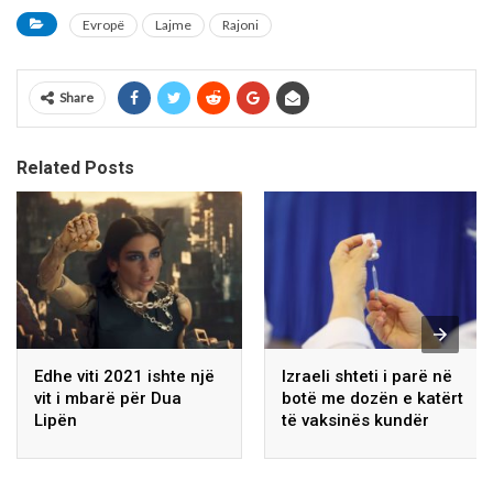
Evropë
Lajme
Rajoni
Share
Related Posts
Edhe viti 2021 ishte një
Izraeli shteti i parë në
vit i mbarë për Dua
botë me dozën e katërt
Lipën
të vaksinës kundër
koronavirusit