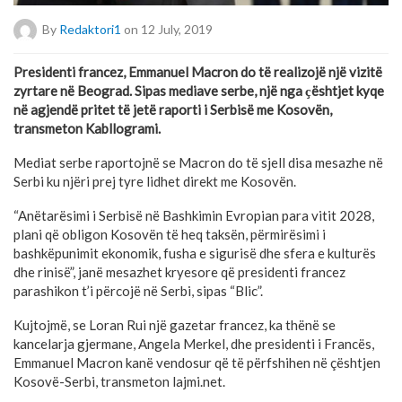
By
Redaktori1
on 12 July, 2019
Presidenti francez, Emmanuel Macron do të realizojë një vizitë
zyrtare në Beograd. Sipas mediave serbe, një nga
ҫ
ështjet kyqe
në agjendë pritet të jetë raporti i Serbisë me Kosovën,
transmeton Kabllogrami.
Mediat serbe raportojnë se Macron do të sjell disa mesazhe në
Serbi ku njëri prej tyre lidhet direkt me Kosovën.
“Anëtarësimi i Serbisë në Bashkimin Evropian para vitit 2028,
plani që obligon Kosovën të heq taksën, përmirësimi i
bashkëpunimit ekonomik, fusha e sigurisë dhe sfera e kulturës
dhe rinisë”, janë mesazhet kryesore që presidenti francez
parashikon t’i përcojë në Serbi, sipas “Blic”.
Kujtojmë, se Loran Rui një gazetar francez, ka thënë se
kancelarja gjermane, Angela Merkel, dhe presidenti i Francës,
Emmanuel Macron kanë vendosur që të përfshihen në çështjen
Kosovë-Serbi, transmeton lajmi.net.