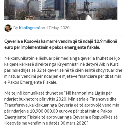
By
Kabllogrami
on 17 May, 2020
Qeveria e Kosovës ka marrë vendim që të ndajë 10.9 milionë
euro për implementimin e pakos emergjente fiskale.
Në komunikatën e lëshuar për media nga qeveria thuhet se kjo
ka qenë kërkesë direkte nga Kryemnistri në detyrë Albin Kurti
pas mbledhjes së 32 të qeverisë në të cilën është shqyrtuar dhe
miratuar vendimi për ndarjen e mjeteve financiare për zbatimin
e Pakos Emergjente Fiskale.
Më tej në komunikatë thuhet se “Në harmoni me Ligjin për
ndarjet buxhetore për vitin 2020, Ministria e Financave dhe
Transfereve, ka kërkuar nga Qeveria që të aprovojë vendimin
për ndarjen e 10,900,000.00 eurove për zbatimin e Pakos
Emergjente Fiskale të aprovuar nga Qeveria e Republikës së
Kosovës me vendimin e datës 30 mars 2020”.