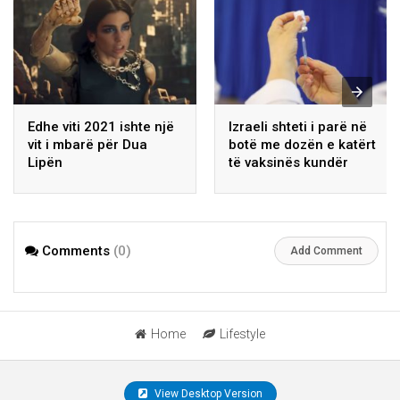
Edhe viti 2021 ishte një
Izraeli shteti i parë në
vit i mbarë për Dua
botë me dozën e katërt
Lipën
të vaksinës kundër
koronavirusit
Comments
(0)
Add Comment
Home
Lifestyle
View Desktop Version