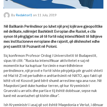
By
Redaktori1
on 11 July, 2019
Në Ballkanin Perëndimor po luhet një prej lojërave gjeopolitike
më delikate, ndërmjet Bashkimit Evropian dhe Rusisë, e cila
synon të përgjigjet me zë të fortë ndaj intensifikimit të lidhjeve
mes institucioneve evropiane dhe rajonit, që dëshmohet edhe
prej samitit të Poznanit në Poloni.
Siç konfirmon Profesor Ordog i Universitetit të Budapestit,
sipas të cilit: “Rusia ka intensifikuar aktivitetet e saj në
momentin kur ka kuptuar forcimin e marrëdhënieve
perëndimore, një provë e fortë ishte përpjekja për grusht shteti
në Mal të Zi në periudhën e anëtarësimit në NATO, apo fakti që
këtë vit në Kosovë janë bërë shumë arrestime nga ana ruse. Në
Maqedoni janë duke humbur terren, që kur Kryeministri
Gruevski u arratis dhe partia e tij është dobësuar, sepse nuk
kanë më avantazhet që kishin dikur”.
Ish Kryeministri i asaj që sot është Maqedonia e Veriut, i dënuar