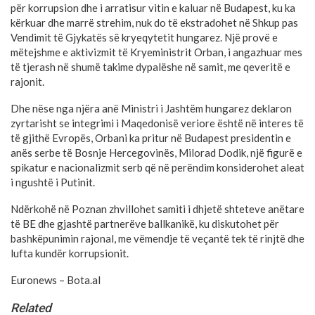
për korrupsion dhe i arratisur vitin e kaluar në Budapest, ku ka
kërkuar dhe marrë strehim, nuk do të ekstradohet në Shkup pas
Vendimit të Gjykatës së kryeqytetit hungarez. Një provë e
mëtejshme e aktivizmit të Kryeministrit Orban, i angazhuar mes
të tjerash në shumë takime dypalëshe në samit, me qeveritë e
rajonit.
Dhe nëse nga njëra anë Ministri i Jashtëm hungarez deklaron
zyrtarisht se integrimi i Maqedonisë veriore është në interes të
të gjithë Evropës, Orbani ka pritur në Budapest presidentin e
anës serbe të Bosnje Hercegovinës, Milorad Dodik, një figurë e
spikatur e nacionalizmit serb që në perëndim konsiderohet aleat
i ngushtë i Putinit.
Ndërkohë në Poznan zhvillohet samiti i dhjetë shteteve anëtare
të BE dhe gjashtë partnerëve ballkanikë, ku diskutohet për
bashkëpunimin rajonal, me vëmendje të veçantë tek të rinjtë dhe
lufta kundër korrupsionit.
Euronews – Bota.al
Related