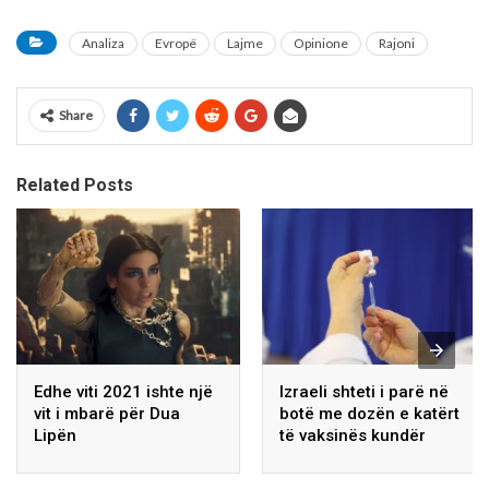
Analiza
Evropë
Lajme
Opinione
Rajoni
Share
Related Posts
Edhe viti 2021 ishte një
Izraeli shteti i parë në
vit i mbarë për Dua
botë me dozën e katërt
Lipën
të vaksinës kundër
koronavirusit