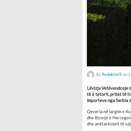
By
Redaktori1
on 1
Lëvizja Vetëvendosje d
të 6 tetorit, pritet t
importeve nga Serbia d
Qeveria në largim e Ko
dhe Bosnje e Hercegovi
dhe anëtarësimit të sa