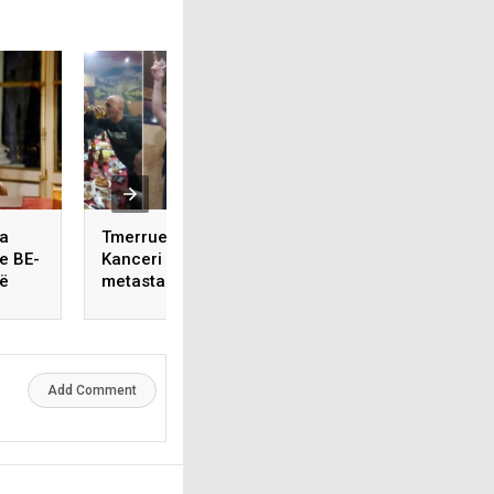
ca
Tmerruese: Serbia –
Menjëherë pas fe
e BE-
Kanceri i Ballkanit
vërehet rritje e të
në
metastazon për Vitin e
infektuarve me Co
Ri
19
Add Comment