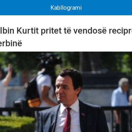
Kabllogrami
lbin Kurtit pritet të vendosë recipr
erbinë