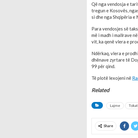
Që nga vendosja e tari
tregun e Kosovës, nga
si dhe nga Shqipëria e
Para vendosjes së taks
më i madh i mallrave në
vit, ka qenë vlera e pr
Ndërkaq, vlera e prodhi
dhënave zyrtare të Dog
99 për qind.
Të plotë lexojeni në
Ra
Related
Lajme
Tokat 
Share