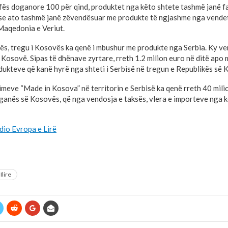
fës doganore 100 për qind, produktet nga këto shtete tashmë janë f
se ato tashmë janë zëvendësuar me produkte të ngjashme nga vendet
 Maqedonia e Veriut.
ës, tregu i Kosovës ka qenë i mbushur me produkte nga Serbia. Ky ve
 Kosovë. Sipas të dhënave zyrtare, rreth 1.2 milion euro në ditë apo
odukteve që kanë hyrë nga shteti i Serbisë në tregun e Republikës së 
meve “Made in Kosova” në territorin e Serbisë ka qenë rreth 40 milio
anës së Kosovës, që nga vendosja e taksës, vlera e importeve nga k
dio Evropa e Lirë
Ilire