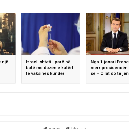
e një
Izraeli shteti i parë në
Nga 1 janari Fran
botë me dozën e katërt
merr presidencën 
të vaksinës kundër
së – Cilat do të je
koronavirusit
prioritetet gjatë
presidencës
gjashtëmujore?
Home
Lifestyle