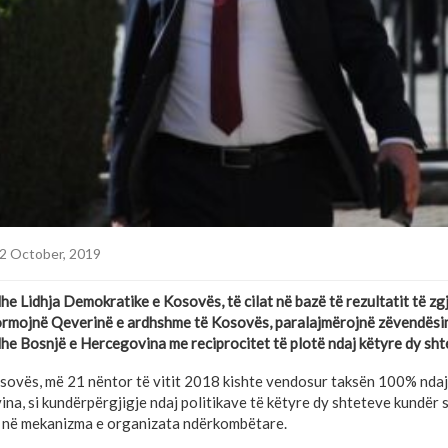
2 October, 2019
he Lidhja Demokratike e Kosovës, të cilat në bazë të rezultatit të z
ë formojnë Qeverinë e ardhshme të Kosovës, paralajmërojnë zëvendës
he Bosnjë e Hercegovina me reciprocitet të plotë ndaj këtyre dy sht
sovës, më 21 nëntor të vitit 2018 kishte vendosur taksën 100% nda
na, si kundërpërgjigje ndaj politikave të këtyre dy shteteve kundër
j në mekanizma e organizata ndërkombëtare.