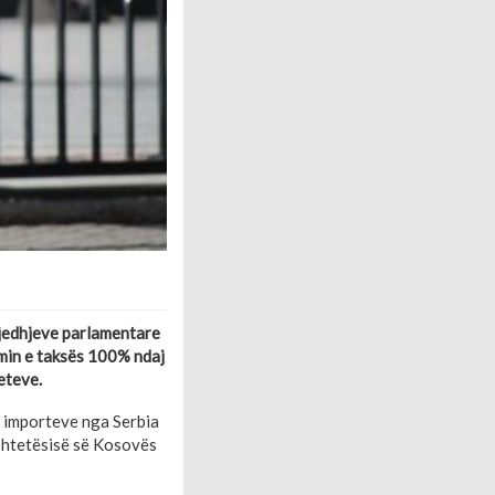
gjedhjeve parlamentare
imin e taksës 100% ndaj
eteve.
j importeve nga Serbia
 shtetësisë së Kosovës