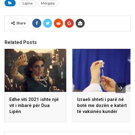
Lajme
Mërgata
Share
Related Posts
Edhe viti 2021 ishte një
Izraeli shteti i parë në
vit i mbarë për Dua
botë me dozën e katërt
Lipën
të vaksinës kundër
koronavirusit