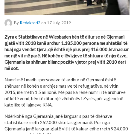
By
Redaktori2
on 17 July, 2019
Zyra e Statistikave në Wiesbaden bën të ditur se në Gjermani
gjatë vitit 2018 kanë ardhur 1.185.000 persona me shtetësi të
huaj nga vendet tjera, që është një plus prej 416.000, krahasuar
me një vit më parë. Në kohën e lëvizjeve të shtuara të njerëzve,
Gjermania ka shënuar bilanc pozitiv vjetor prej vitit 2010 deri
më sot.
Numri më i madh i personave të ardhur në Gjermani është
shënuar në kohën e ardhjes masive të refugjatëve, në vitin
2015, me rreth 1,5 milionë. Më pas ka rënë numri i të ardhurve
në këtë vend, bën të ditur një zëdhënës i Zyrës, për agjencinë
katolike të lajmeve KNA.
Ndërkohë nga Gjermania janë larguar sipas të dhënave
statistikore rreth 262.000 shtetas gjermanë. Por nga
Gjermania janë larguar gjatë vitit të kaluar edhe rreth 924.000