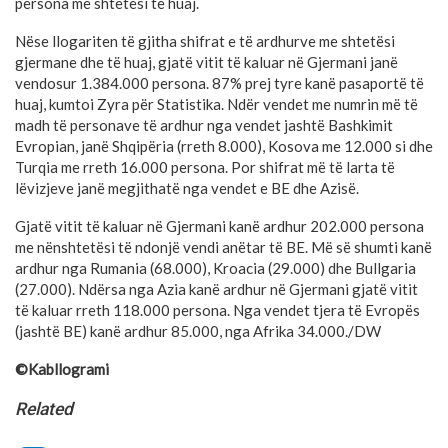
persona me shtetësi të huaj.
Nëse llogariten të gjitha shifrat e të ardhurve me shtetësi
gjermane dhe të huaj, gjatë vitit të kaluar në Gjermani janë
vendosur 1.384.000 persona. 87% prej tyre kanë pasaportë të
huaj, kumtoi Zyra për Statistika. Ndër vendet me numrin më të
madh të personave të ardhur nga vendet jashtë Bashkimit
Evropian, janë Shqipëria (rreth 8.000), Kosova me 12.000 si dhe
Turqia me rreth 16.000 persona. Por shifrat më të larta të
lëvizjeve janë megjithatë nga vendet e BE dhe Azisë.
Gjatë vitit të kaluar në Gjermani kanë ardhur 202.000 persona
me nënshtetësi të ndonjë vendi anëtar të BE. Më së shumti kanë
ardhur nga Rumania (68.000), Kroacia (29.000) dhe Bullgaria
(27.000). Ndërsa nga Azia kanë ardhur në Gjermani gjatë vitit
të kaluar rreth 118.000 persona. Nga vendet tjera të Evropës
(jashtë BE) kanë ardhur 85.000, nga Afrika 34.000./DW
©Kabllogrami
Related