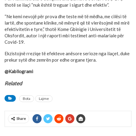
thotë se ilaçi “nuk është treguar i sigurt dhe efektiv”.
“Ne kemi nevojë për prova dhe teste më të mëdha, me cilësi të
lartë, dhe spontane klinike, në mënyrë që të vlerësojmë më mirë
efektivitetin e tyre,” thotë Kome Gbinigie i Universitetit të
Oksfordit, autor i një raporti mbi testimet anti-malariale për
Covid-19.
Ekzistojnë rreziqe të efekteve anësore serioze nga ilaçet, duke
prekur sytë dhe zemrën por edhe organe tjera.
@Kabllogrami
Related
Bota
Lajme
Share