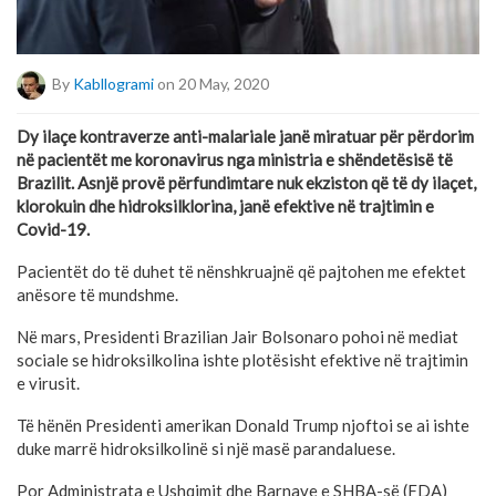
By
Kabllogrami
on 20 May, 2020
Dy ilaçe kontraverze anti-malariale janë miratuar për përdorim
në pacientët me koronavirus nga ministria e shëndetësisë të
Brazilit. Asnjë provë përfundimtare nuk ekziston që të dy ilaçet,
klorokuin dhe hidroksilklorina, janë efektive në trajtimin e
Covid-19.
Pacientët do të duhet të nënshkruajnë që pajtohen me efektet
anësore të mundshme.
Në mars, Presidenti Brazilian Jair Bolsonaro pohoi në mediat
sociale se hidroksilkolina ishte plotësisht efektive në trajtimin
e virusit.
Të hënën Presidenti amerikan Donald Trump njoftoi se ai ishte
duke marrë hidroksilkolinë si një masë parandaluese.
Por Administrata e Ushqimit dhe Barnave e SHBA-së (FDA)