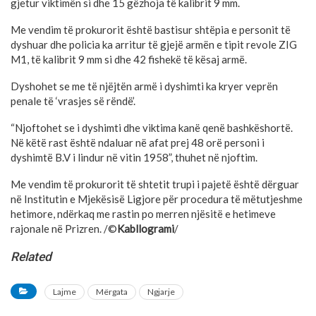
gjetur viktimën si dhe 15 gëzhoja të kalibrit 9 mm.
Me vendim të prokurorit është bastisur shtëpia e personit të
dyshuar dhe policia ka arritur të gjejë armën e tipit revole ZIG
M1, të kalibrit 9 mm si dhe 42 fishekë të kësaj armë.
Dyshohet se me të njëjtën armë i dyshimti ka kryer veprën
penale të ‘vrasjes së rëndë’.
“Njoftohet se i dyshimti dhe viktima kanë qenë bashkëshortë.
Në këtë rast është ndaluar në afat prej 48 orë personi i
dyshimtë B.V i lindur në vitin 1958”, thuhet në njoftim.
Me vendim të prokurorit të shtetit trupi i pajetë është dërguar
në Institutin e Mjekësisë Ligjore për procedura të mëtutjeshme
hetimore, ndërkaq me rastin po merren njësitë e hetimeve
rajonale në Prizren. /©
Kabllogrami
/
Related
Lajme
Mërgata
Ngjarje