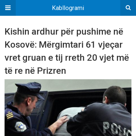
Kabllogrami
Kishin ardhur për pushime në
Kosovë: Mërgimtari 61 vjeçar
vret gruan e tij rreth 20 vjet më
të re në Prizren