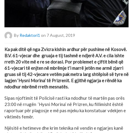
By
Redaktori1
on 7 August, 2019
Ka pak ditë që nga Zvicra kishin ardhur për pushime në Kosovë.
B.V. 61-vjecar dhe gruaja e tij tashmë e ndjerë A.V. e cila ishte
rreth 20 vite më e re se dorasi. Por problemet e çiftit bënë që
61-vjecari të enjten në mbrëmje t’i marrë jetën me armë zjarri
gruas së tij 42-vjecare vetëm pak metra larg shtëpisë së tyre në
lagjen ‘Hysni Morina’ të Prizrenit. E gjithë ngjarja e rëndë ka
ndodhur mbrëmë rreth mesnatës.
Sipas njoftimit të Policisë rasti ka ndodhur të martën pas orës
23:00 në rrugën ‘Hysni Morina’ në Prizren, ku fillimisht është
raportuar për plagosje e më pas mjeku ka konstatuar vdekjen e
viktimës femër.
Njësitë e hetimeve dhe krim teknika në vendin e ngjarjes kanë