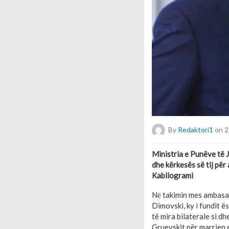
By
Redaktori1
on 2
Ministria e Punëve të 
dhe kërkesës së tij për
Kabllogrami
Nё takimin mes ambasa
Dimovski, ky i fundit 
të mira bilaterale si 
Gruevskit për marrjen e 