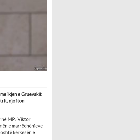
me ikjen e Gruevskit
trit, njofton
r në MPJ Viktor
rymën e marrëdhënieve
 poshtë kërkesën e