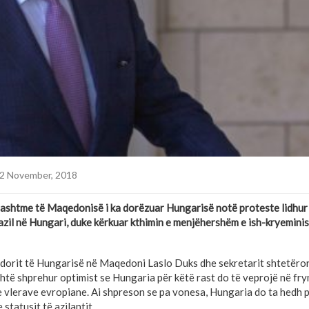
2 November, 2018
Jashtme të Maqedonisë i ka dorëzuar Hungarisë notë proteste lidhur 
 azil në Hungari, duke kërkuar kthimin e menjëhershëm e ish-kryeminis
dorit të Hungarisë në Maqedoni Laslo Duks dhe sekretarit shtetëro
është shprehur optimist se Hungaria për këtë rast do të veprojë në f
dhe vlerave evropiane. Ai shpreson se pa vonesa, Hungaria do ta hedh
statusit të azilantit.