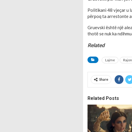
Politikani 48 vjeçar u
përpoq ta arrestonte at
Gruevski është një alea
thotë se nuk ka ndihmua
Related
Lajme
Rajon
Share
Related Posts