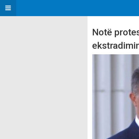
Notё prote
ekstradimin