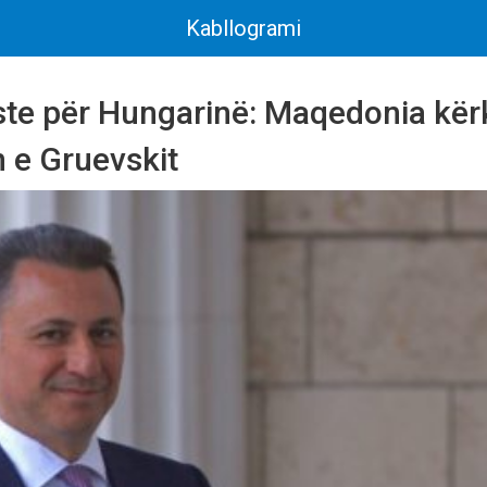
Kabllogrami
ste pёr Hungarinё: Maqedonia kё
 e Gruevskit