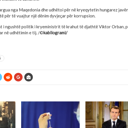
 largua nga Maqedonia dhe udhëtoi për në kryeqytetin hungarez javën 
ë për të vuajtur një dënim dyvjeçar për korrupsion.
t i ngushtë politik i kryeministrit të krahut të djathtë Viktor Orban,
r në udhëtimin e tij. /©
kabllogrami/
i