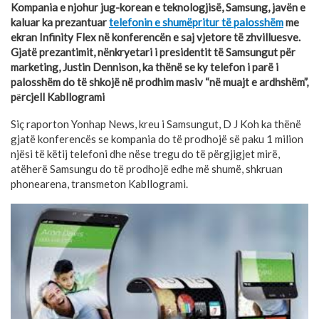
Kompania e njohur jug-korean e teknologjisë, Samsung, javën e
kaluar ka prezantuar
telefonin e shumëpritur të palosshëm
me
ekran Infinity Flex në konferencën e saj vjetore të zhvilluesve.
Gjatë prezantimit, nënkryetari i presidentit të Samsungut për
marketing, Justin Dennison, ka thënë se ky telefon i parë i
palosshëm do të shkojë në prodhim masiv “në muajt e ardhshëm”,
pёrcjell Kabllogrami
Siç raporton Yonhap News, kreu i Samsungut, D J Koh ka thënë
gjatë konferencës se kompania do të prodhojë së paku 1 milion
njësi të këtij telefoni dhe nëse tregu do të përgjigjet mirë,
atëherë Samsungu do të prodhojë edhe më shumë, shkruan
phonearena, transmeton Kabllogrami.