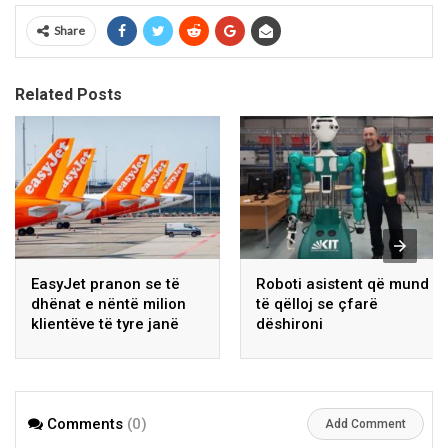
Share
Related Posts
EasyJet pranon se të
Roboti asistent që mund
dhënat e nëntë milion
të qëlloj se çfarë
klientëve të tyre janë
dëshironi
hakuar
Comments
(0)
Add Comment