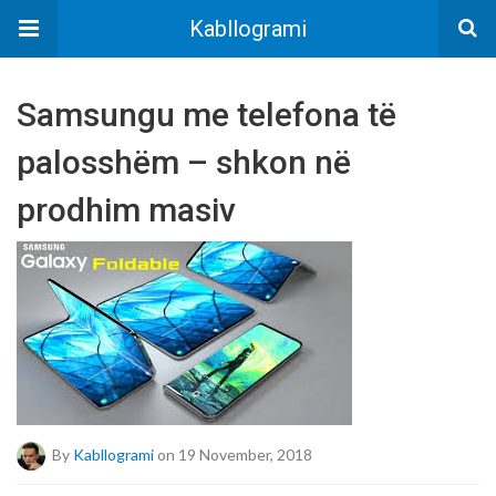
Kabllogrami
Samsungu me telefona të
palosshëm – shkon nё
prodhim masiv
By
Kabllogrami
on 19 November, 2018