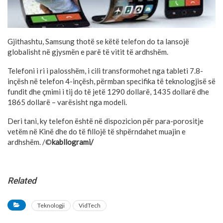
Gjithashtu, Samsung thotë se këtë telefon do ta lansojë
globalisht në gjysmën e parë të vitit të ardhshëm.
Telefoni i ri i palosshëm, i cili transformohet nga tableti 7.8-
inçësh në telefon 4-inçësh, përmban specifika të teknologjisë së
fundit dhe çmimi i tij do të jetë 1290 dollarë, 1435 dollarë dhe
1865 dollarë – varësisht nga modeli.
Deri tani, ky telefon është në dispozicion për para-porositje
vetëm në Kinë dhe do të fillojë të shpërndahet muajin e
ardhshëm. /©
kabllogrami/
Related
Teknologji
VidTech