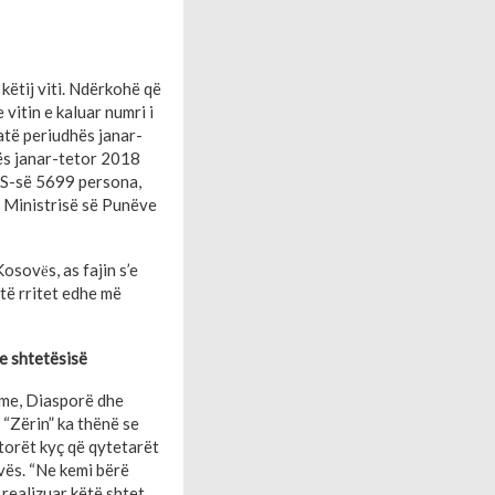
këtij viti. Ndërkohë që
vitin e kaluar numri i
atë periudhës janar-
ës janar-tetor 2018
RKS-së 5699 persona,
e Ministrisë së Punëve
Kosovёs, as fajin s’e
 të rritet edhe më
 e shtetësisë
tme, Diasporë dhe
 “Zërin” ka thënë se
ktorët kyç që qytetarët
vës. “Ne kemi bërë
realizuar këtë shtet.