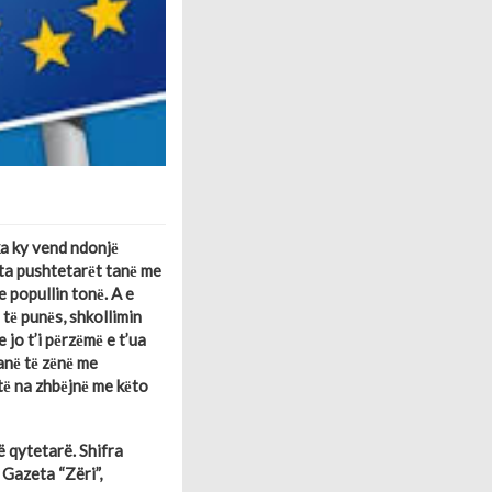
ka ky vend ndonjё
ёta pushtetarёt tanё me
e popullin tonё. A e
 tё punёs, shkollimin
 jo t’i pёrzёmё e t’ua
anё tё zёnё me
tё na zhbёjnё me kёto
ë qytetarë. Shifra
 Gazeta “Zëri”,