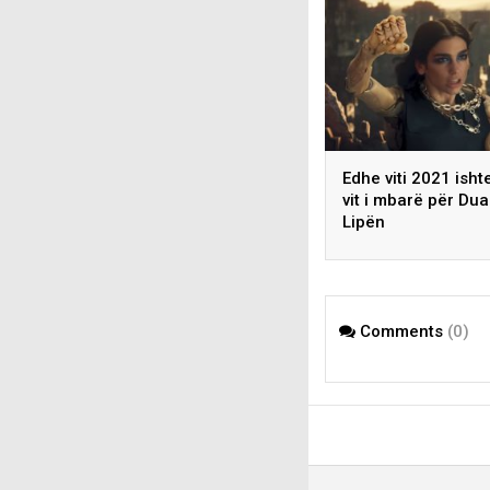
Edhe viti 2021 isht
vit i mbarë për Dua
Lipën
Comments
(0)