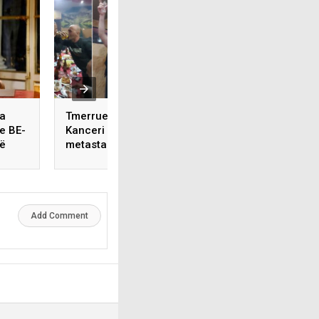
ca
Tmerruese: Serbia –
Menjëherë pas fe
e BE-
Kanceri i Ballkanit
vërehet rritje e të
në
metastazon për Vitin e
infektuarve me Co
Ri
19
Add Comment