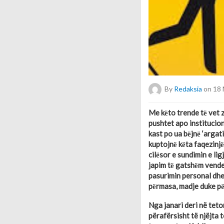
By
Redaksia
on 18 
Me kёto trende tё vet z
pushtet apo institucio
kast po ua bёjnё ‘argat
kuptojnё kёta faqezinjё
cilёsor e sundimin e lig
japim tё gatshёm vendev
pasurimin personal dhe 
pёrmasa, madje duke pё
Nga janari deri në teto
përafërsisht të njëjta 