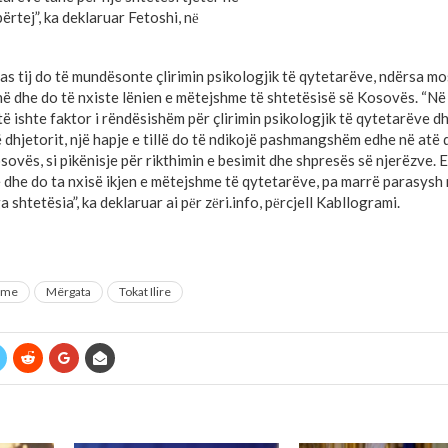
rtej”, ka deklaruar Fetoshi, nё
ipas tij do të mundësonte çlirimin psikologjik të qytetarëve, ndërsa mos
ë dhe do të nxiste lënien e mëtejshme të shtetësisë së Kosovës. “Në
o të ishte faktor i rëndësishëm për çlirimin psikologjik të qytetarëve 
të dhjetorit, një hapje e tillë do të ndikojë pashmangshëm edhe në atë
osovës, si pikënisje për rikthimin e besimit dhe shpresës së njerëzve.
 dhe do ta nxisë ikjen e mëtejshme të qytetarëve, pa marrë parasysh
 shtetësia”, ka deklaruar ai pёr zёri.info, pёrcjell Kabllogrami.
jme
Mërgata
Tokat Ilire