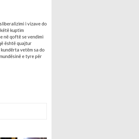
liberalizimi i vizave do
 këtë kuptim
dhe në qoftë se vendimi
 që është quajtur
 E kundërta vetëm sa do
 mundësinë e tyre për