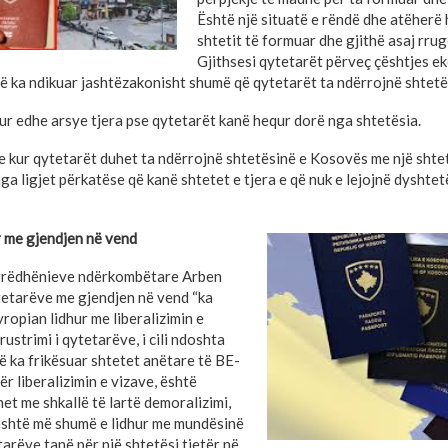
Është një situatë e rëndë dhe atëherë 
shtetit të formuar dhe gjithë asaj rrug
Gjithsesi qytetarët përveç çështjes 
 që ka ndikuar jashtëzakonisht shumë që qytetarët ta ndërrojnë shtetës
ur edhe arsye tjera pse qytetarët kanë hequr dorë nga shtetësia.
he kur qytetarët duhet ta ndërrojnë shtetësinë e Kosovës me një shtet
ga ligjet përkatëse që kanë shtetet e tjera e që nuk e lejojnë dyshtetë
r me gjendjen në vend
arrëdhënieve ndërkombëtare Arben
ytetarëve me gjendjen në vend “ka
ropian lidhur me liberalizimin e
ustrimi i qytetarëve, i cili ndoshta
ë ka frikësuar shtetet anëtare të BE-
ër liberalizimin e vizave, është
et me shkallë të lartë demoralizimi,
 është më shumë e lidhur me mundësinë
arëve tanë për një shtetësi tjetër në