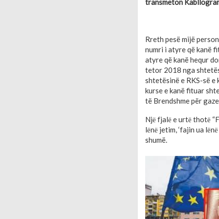
transmeton Kabllogra
Rreth pesë mijë person
numri i atyre që kanë f
atyre që kanë hequr do
tetor 2018 nga shtetës
shtetësinë e RKS-së e 
kurse e kanë fituar sh
të Brendshme për gazet
Njё fjalё e urtё thotё “
lёnё jetim, ‘fajin ua lё
shumë.