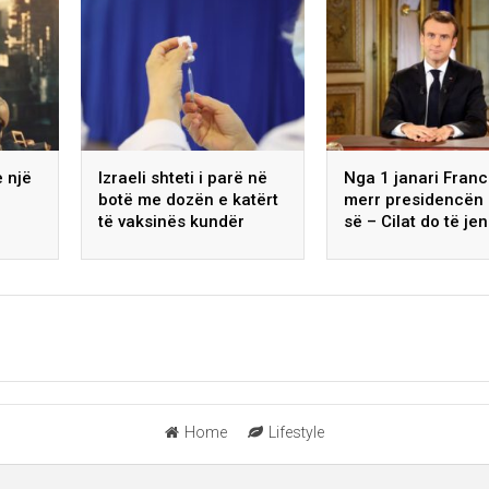
e një
Izraeli shteti i parë në
Nga 1 janari Fran
botë me dozën e katërt
merr presidencën 
të vaksinës kundër
së – Cilat do të je
koronavirusit
prioritetet gjatë
presidencës
gjashtëmujore?
Home
Lifestyle