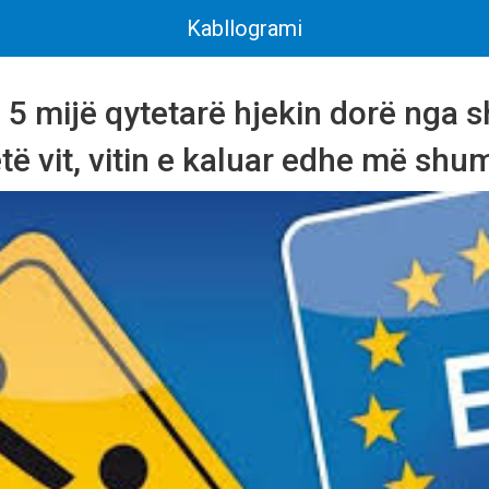
Kabllogrami
5 mijë qytetarë hjekin dorë nga s
ё vit, vitin e kaluar edhe mё shu