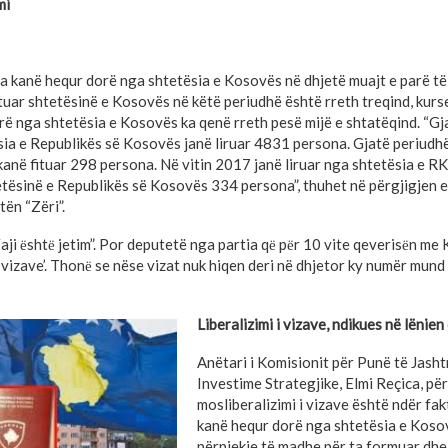
mi
a kanë hequr dorë nga shtetësia e Kosovës në dhjetë muajt e parë të 
ituar shtetësinë e Kosovës në këtë periudhë është rreth treqind, kurse 
rë nga shtetësia e Kosovës ka qenë rreth pesë mijë e shtatëqind. “Gj
ia e Republikës së Kosovës janë liruar 4831 persona. Gjatë periudh
kanë fituar 298 persona. Në vitin 2017 janë liruar nga shtetësia e 
tetësinë e Republikës së Kosovës 334 persona”, thuhet në përgjigjen 
ën “Zëri”.
Faji ёshtё jetim”. Por deputetë nga partia qё pёr 10 vite qeverisёn me 
nё vizave’. Thonё se nëse vizat nuk hiqen deri në dhjetor ky numër mund
Liberalizimi i vizave, ndikues në lënien
Anëtari i Komisionit për Punë të Jash
Investime Strategjike, Elmi Reçica, për
mosliberalizimi i vizave është ndër fa
kanë hequr dorë nga shtetësia e Koso
përpjekje të madhe për ta formuar dhe 