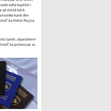
humb edhe kuptimi i
e që është bërë.
ekonomike kanë dhe
inë”, ka thënë Reçica.
ësi tjetër, shpeshherë
sinë”, ka potencuar ai,