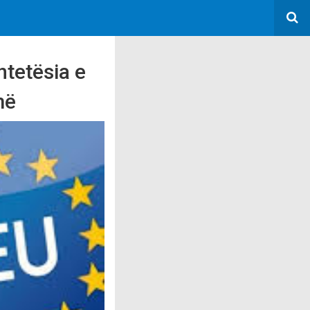
htetësia e
mё