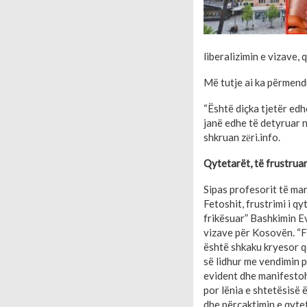
liberalizimin e vizave,
Më tutje ai ka përmend
“Është diçka tjetër ed
janë edhe të detyruar n
shkruan zёri.info.
Qytetarët, të frustrua
Sipas profesorit të m
Fetoshit, frustrimi i q
frikësuar” Bashkimin Ev
vizave për Kosovën. “Fr
është shkaku kryesor q
së lidhur me vendimin p
evident dhe manifestoh
por lënia e shtetësisë
dhe përcaktimin e qytet