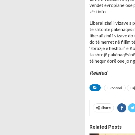
vendet evropiane ose pë
zёri.info.
Liberalizimi i vizave s
të shtonte pakënaqësin
liberalizimi i vizave d
do të merret në fillim 
‘zbrazje e heshtur’ e K
ta shtojë pakënaqësinë
të hequr dorë ose jo nga
Related
Ekonomi
La
Share
Related Posts