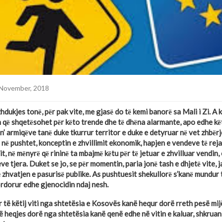
November, 2018
hdukjes tonё, pёr pak vite, me gjasё do tё kemi banorё sa Mali i Zi. A 
n qё shqetёsohet pёr kёto trende dhe tё dhёna alarmante, apo edhe k
in’ armiqёve tanё duke tkurrur territor e duke e detyruar nё vet zhbёrj
 nё pushtet, konceptin e zhvillimit ekonomik, hapjen e vendeve tё reja
jit, nё mёnyrё qё rininё ta mbajmё kёtu pёr tё jetuar e zhvilluar vendin, e
e tjera. Duket se jo, se pёr momentin, paria jonё tash e dhjetё vite, j
zhvatjen e pasurisё publike. As pushtuesit shekullorё s’kanё mundur 
rdorur edhe gjenocidin ndaj nesh.
r të këtij viti nga shtetësia e Kosovës kanë hequr dorë rreth pesë mij
të heqjes dorë nga shtetësia kanë qenë edhe në vitin e kaluar, shkruan