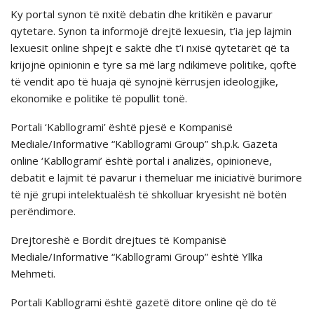
Ky portal synon të nxitë debatin dhe kritikën e pavarur
qytetare. Synon ta informojë drejtë lexuesin, t’ia jep lajmin
lexuesit online shpejt e saktë dhe t’i nxisë qytetarët që ta
krijojnë opinionin e tyre sa më larg ndikimeve politike, qoftë
të vendit apo të huaja që synojnë kërrusjen ideologjike,
ekonomike e politike të popullit tonë.
Portali ‘Kabllogrami’ është pjesë e Kompanisë
Mediale/Informative “Kabllogrami Group” sh.p.k. Gazeta
online ‘Kabllogrami’ është portal i analizës, opinioneve,
debatit e lajmit të pavarur i themeluar me iniciativë burimore
të një grupi intelektualësh të shkolluar kryesisht në botën
perëndimore.
Drejtoreshë e Bordit drejtues të Kompanisë
Mediale/Informative “Kabllogrami Group” është Yllka
Mehmeti.
Portali Kabllogrami është gazetë ditore online që do të