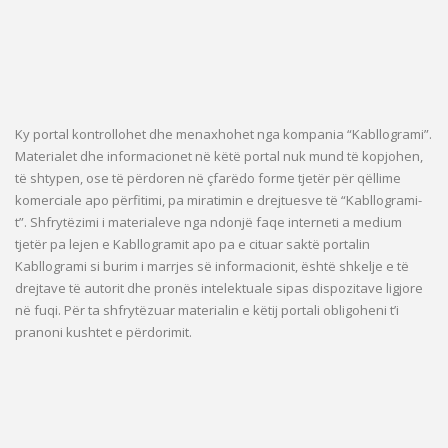
Ky portal kontrollohet dhe menaxhohet nga kompania “Kabllogrami”.
Materialet dhe informacionet në këtë portal nuk mund të kopjohen,
të shtypen, ose të përdoren në çfarëdo forme tjetër për qëllime
komerciale apo përfitimi, pa miratimin e drejtuesve të “Kabllogrami-
t”. Shfrytëzimi i materialeve nga ndonjë faqe interneti a medium
tjetër pa lejen e Kabllogramit apo pa e cituar saktë portalin
Kabllogrami si burim i marrjes së informacionit, është shkelje e të
drejtave të autorit dhe pronës intelektuale sipas dispozitave ligjore
në fuqi. Për ta shfrytëzuar materialin e këtij portali obligoheni t’i
pranoni kushtet e përdorimit.