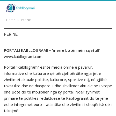
Home
Për Ne
PËR NE
PORTALI KABLLOGRAMI – ‘merre botën nën sqetull’
www.kabllogrami.com
Portali ‘Kabllogrami’ është media online e pavarur,
informative dhe kulturore që përcjell përditë ngjarjet e
zhvillimet aktuale politike, kulturore, sportive etj, në gjithë
tokat ilire dhe në diasporë. Edhe zhvillimet aktuale në Evropë
dhe Botë do të mbulohen nga ky portal. Ndër synimet
primare të politikës redaktuese të Kabllogramit do të jenë
edhe integrimet euro – atlantike dhe zhvillimi i shoqërisë që i
takojmë.