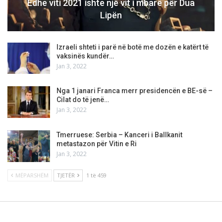
Edhe viti 2021 ishte një vit i mbarë për Dua
Lipën
Izraeli shteti i parë në botë me dozën e katërt të
vaksinës kundër…
Jan 3, 2022
Nga 1 janari Franca merr presidencën e BE-së –
Cilat do të jenë…
Jan 3, 2022
Tmerruese: Serbia – Kanceri i Ballkanit
metastazon për Vitin e Ri
Jan 3, 2022
MËPARSHËM
TJETËR
1 të 459