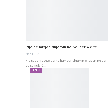
Pija që largon dhjamin në bel për 4 ditë
Mar 1, 2019
Një super recetë për të humbur dhjamin e tepërt në zonën
do stimulojë…
FITNES