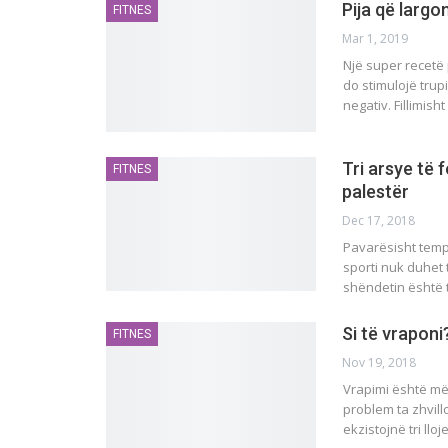
Pija që largo
FITNES
Mar 1, 2019
Një super recetë 
do stimulojë tru
negativ. Fillimish
Tri arsye të 
FITNES
palestër
Dec 17, 2018
Pavarësisht temp
sporti nuk duhet 
shёndetin ёshtё t
Si të vraponi
FITNES
Nov 19, 2018
Vrapimi është më
problem ta zhvill
ekzistojnë tri ll