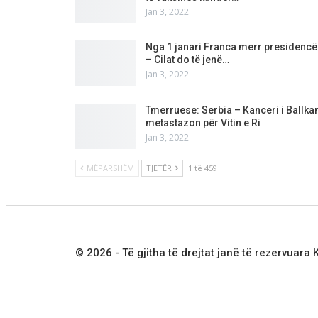
Jan 3, 2022
Nga 1 janari Franca merr presidencë
– Cilat do të jenë…
Jan 3, 2022
Tmerruese: Serbia – Kanceri i Ballkan
metastazon për Vitin e Ri
Jan 3, 2022
MËPARSHËM
TJETËR
1 të 459
© 2026 - Të gjitha të drejtat janë të rezervuara