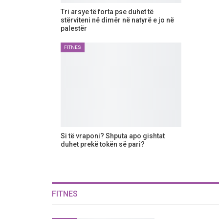
Tri arsye të forta pse duhet të
stërviteni në dimër në natyrё e jo në
palestër
FITNES
Si të vraponi? Shputa apo gishtat
duhet prekё tokёn sё pari?
FITNES