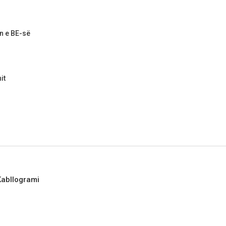
n e BE-së
it
 Kabllogrami