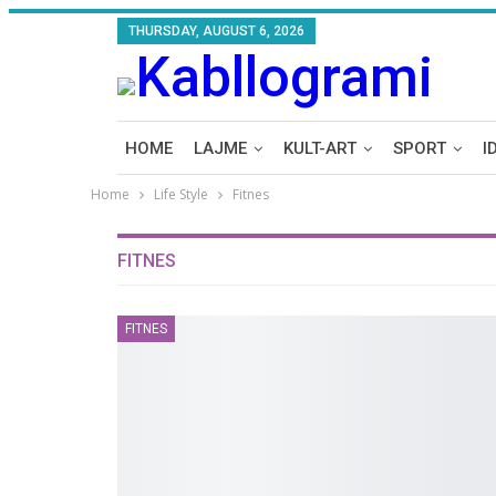
THURSDAY, AUGUST 6, 2026
HOME
LAJME
KULT-ART
SPORT
I
Home
Life Style
Fitnes
FITNES
FITNES