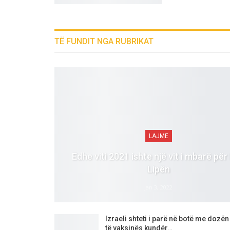
TË FUNDIT NGA RUBRIKAT
LAJME
Edhe viti 2021 ishte një vit i mbarë për
Lipën
Jan 3, 2022
Izraeli shteti i parë në botë me dozën 
të vaksinës kundër…