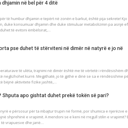
n dhjamin në bel për 4 ditë
për të humbur dhjamin e tepërt në zonën e barkut, është pija sekrete! Kjo 
pin, duke konsumuar dhjamin dhe duke stimuluar metabolizmin pa asnjë ef
t duhet të evitoni ëmbëlsirat,…
forta pse duhet të stërviteni në dimër në natyrё e jo në
eraturave të ulëta, trajnimi në dimër është me të vërtetë i rëndësishëm d
të neglizhohet kurrë. Megjithatë, jo të gjithë e dinë se sa e rёndёsishme p
ë bëjnё aktivitete fizike jashtë,…
? Shputa apo gishtat duhet prekё tokёn sё pari?
nyrë e përsosur për ta mbajtur trupin në formë, por shumica e njerëzve 
ojnë shprehinë e vrapimit. A mendoni se e keni në rregull stilin e vrapimit? 
oje të vrapuesve dhe janë…