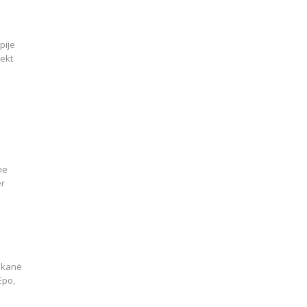
pije
ekt
he
ёr
e kanë
Epo,