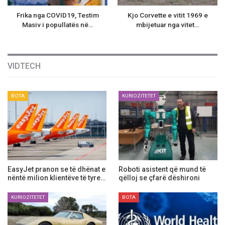
Frika nga COVID19, Testim
Kjo Corvette e vitit 1969 e
Masiv i popullatës në…
mbijetuar nga vitet…
VIDTECH
BOTA
KURIOZITETET
EasyJet pranon se të dhënat e
Roboti asistent që mund të
nëntë milion klientëve të tyre…
qëlloj se çfarë dëshironi
KURIOZITETET
BOTA