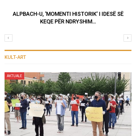
Kryeministri Johnson shkakton revoltë në
Britaninë e Madhe
KULT-ART
AKTUALE