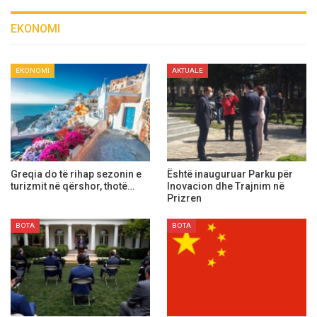
EKONOMI
AKTUALE
EKONOMI
Nga 1 janari Franca merr
Ministria e Infrastrukturës
presidencën e BE-së – Cilat…
dhe Komuna e Prishtinës…
BOTA
AKTUALE