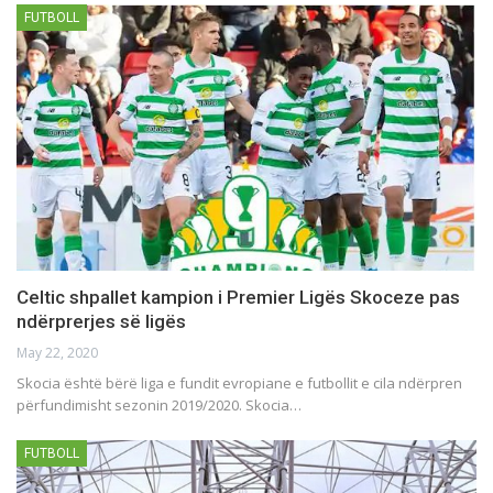
FUTBOLL
Celtic shpallet kampion i Premier Ligës Skoceze pas
ndërprerjes së ligës
May 22, 2020
Skocia është bërë liga e fundit evropiane e futbollit e cila ndërpren
përfundimisht sezonin 2019/2020. Skocia…
FUTBOLL