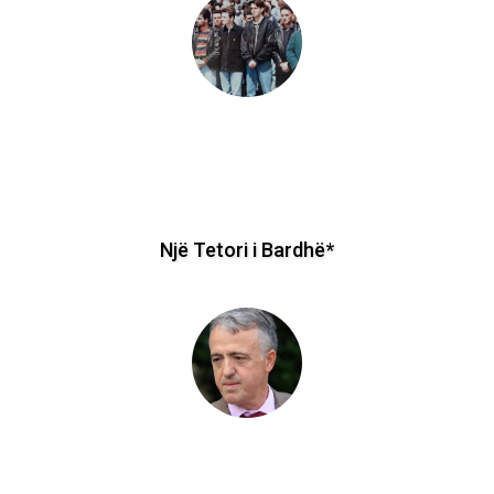
Die Welt: “Garë e re armatimi në Ballkan”