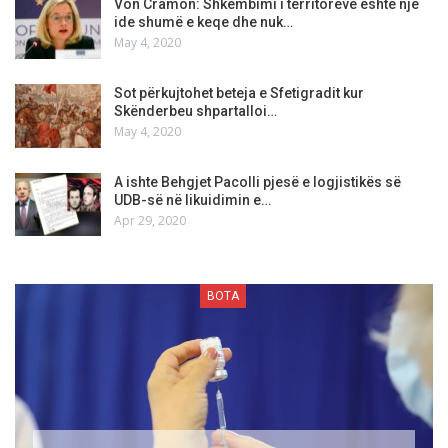
Von Cramon: Shkëmbimi i territoreve është një
ide shumë e keqe dhe nuk…
May 4, 2020
Sot përkujtohet beteja e Sfetigradit kur
Skënderbeu shpartalloi…
May 4, 2020
A ishte Behgjet Pacolli pjesë e logjistikës së
UDB-së në likuidimin e…
Apr 29, 2020
BOTA