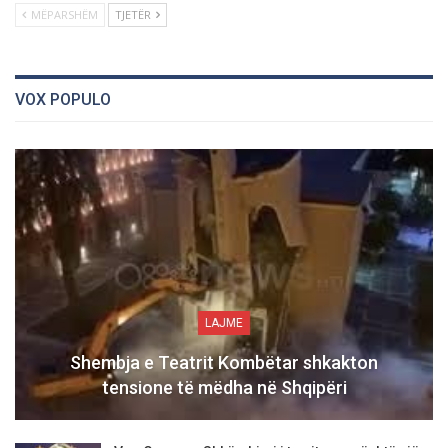
MËPARSHËM
TJETËR
VOX POPULO
LAJME
Shembja e Teatrit Kombëtar shkakton
tensione të mëdha në Shqipëri