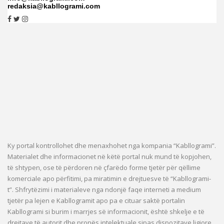
redaksia@kabllogrami.com
Ky portal kontrollohet dhe menaxhohet nga kompania “Kabllogrami”.
Materialet dhe informacionet në këtë portal nuk mund të kopjohen,
të shtypen, ose të përdoren në çfarëdo forme tjetër për qëllime
komerciale apo përfitimi, pa miratimin e drejtuesve të “Kabllogrami-
t”. Shfrytëzimi i materialeve nga ndonjë faqe interneti a medium
tjetër pa lejen e Kabllogramit apo pa e cituar saktë portalin
Kabllogrami si burim i marrjes së informacionit, është shkelje e të
drejtave të autorit dhe pronës intelektuale sipas dispozitave ligjore