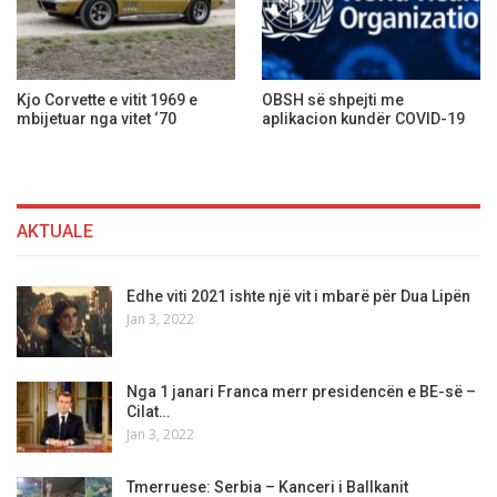
Kjo Corvette e vitit 1969 e
OBSH së shpejti me
mbijetuar nga vitet ‘70
aplikacion kundër COVID-19
AKTUALE
Edhe viti 2021 ishte një vit i mbarë për Dua Lipën
Jan 3, 2022
Nga 1 janari Franca merr presidencën e BE-së –
Cilat…
Jan 3, 2022
Tmerruese: Serbia – Kanceri i Ballkanit