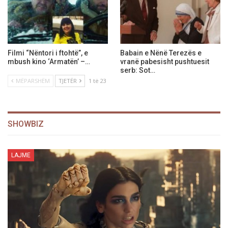
Filmi “Nëntori i ftohtë”, e
Babain e Nënë Terezës e
mbush kino ‘Armatën’ –…
vranë pabesisht pushtuesit
serb: Sot…
MËPARSHËM
TJETËR
1 të 23
SHOWBIZ
LAJME