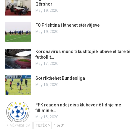
Qërshor
May 19, 2020
FC Prishtina i kthehet stërvitjeve
May 19, 2020
Koronavirus mund ti kushtojë klubeve elitare të
futbollit…
May 17, 2020
Sot rikthehet Bundesliga
May 16, 2020
FFK reagon ndaj disa klubeve në lidhje me
fillimin e…
May 15, 2020
MËPARSHËM
TJETËR
1 të 31