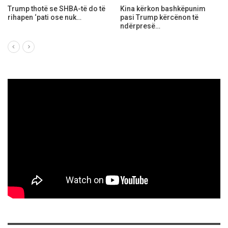
EasyJet pranon se të dhënat e
Abdixhiku premton
nëntë milion klientëve të tyre…
rregullimin e shpejtë të
rrugës përpjetēze…