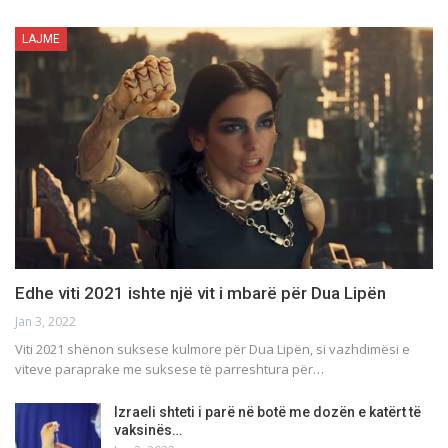
LAJME
Edhe viti 2021 ishte një vit i mbarë për Dua Lipën
Jan 3, 2022
Viti 2021 shënon suksese kulmore për Dua Lipën, si vazhdimësi e
viteve paraprake me suksese të parreshtura për…
Izraeli shteti i parë në botë me dozën e katërt të
vaksinës…