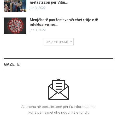
metastazon për Vitin…
Jan 3, 2022
Menjëherë pas festave vërehet rritje e të
infektuarve me…
Jan 3, 2022
LEXO MË SHUMË
GAZETË
Abonohu në portalin tonë për t'u informuar me
kohë për lajmet dhe ndodhitë e fundit