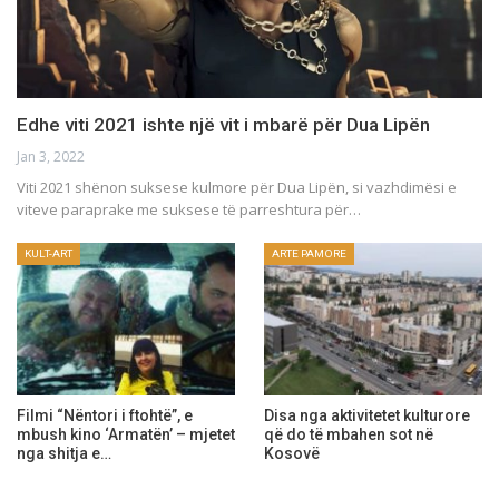
Edhe viti 2021 ishte një vit i mbarë për Dua Lipën
Jan 3, 2022
Viti 2021 shënon suksese kulmore për Dua Lipën, si vazhdimësi e
viteve paraprake me suksese të parreshtura për…
KULT-ART
ARTE PAMORE
Filmi “Nëntori i ftohtë”, e
Disa nga aktivitetet kulturore
mbush kino ‘Armatën’ – mjetet
që do të mbahen sot në
nga shitja e…
Kosovë