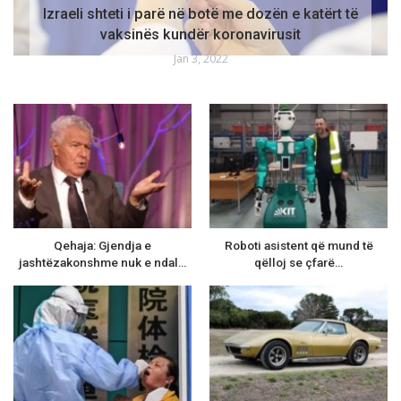
Izraeli shteti i parë në botë me dozën e katërt të
vaksinës kundër koronavirusit
Jan 3, 2022
Qehaja: Gjendja e
Roboti asistent që mund të
jashtëzakonshme nuk e ndal…
qëlloj se çfarë…