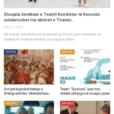
Shoqata Sindikale e Teatrit Kombëtar të Kosovës
solidarizohet me aktorët e Tiranës…
May 17, 2020
Në shenjë solidariteti me protestat në Tiranë, pas shembjes së
objektit të Teatrit Kombëtar, ka reaguar edhe…
HISTORI
KULT-ART
Sot përkujtohet beteja e
Teatri “Dodona” vjen me
Sfetigradit kur Skënderbeu…
shtatë shfaqje në muajin janar
KULT-ART
AKTUALE