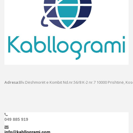
Adresa:
Blv.Dëshmorët e Kombit Nd.nr.56/8 K-2 nr.7
10000 Prishtinë, Ko
049 885 919
info@kabllogrami.com