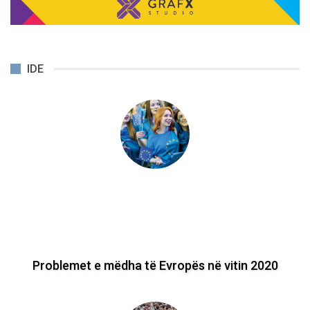
IDE
ÇNJOHJET E KOSOVËS: Gjakftohtësia e
frikshme e përgjegjësve…