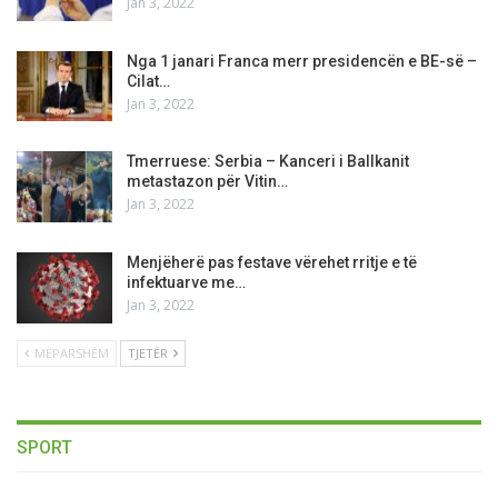
Jan 3, 2022
Nga 1 janari Franca merr presidencën e BE-së –
Cilat…
Jan 3, 2022
Tmerruese: Serbia – Kanceri i Ballkanit
metastazon për Vitin…
Jan 3, 2022
Menjëherë pas festave vërehet rritje e të
infektuarve me…
Jan 3, 2022
MËPARSHËM
TJETËR
SPORT