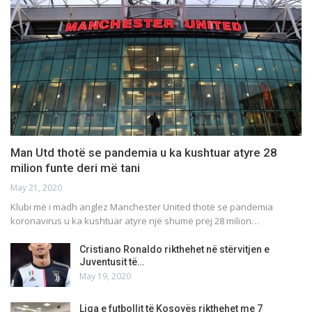
Man Utd thotë se pandemia u ka kushtuar atyre 28
milion funte deri më tani
May 21, 2020
Klubi më i madh anglez Manchester United thotë se pandemia
koronavirus u ka kushtuar atyre një shumë prej 28 milion…
Cristiano Ronaldo rikthehet në stërvitjen e
Juventusit të…
May 19, 2020
Liga e futbollit të Kosovës rikthehet me 7