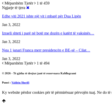
Mëparshëm
Tjetër
1 të 459
Ngjarje të tjera
Edhe viti 2021 ishte një vit i mbarë për Dua Lipën
Jan 3, 2022
Izraeli shteti i parë në botë me dozën e katërt të vaksinës…
Jan 3, 2022
Nga 1 janari Franca merr presidencën e BE-së – Cilat…
Jan 3, 2022
Mëparshëm
Tjetër
1 të 494
© 2026 - Të gjitha të drejtat janë të rezervuara Kabllogrami
Punoi :
Valdrin Sherifi
Ky website përdor cookies për të përmirësuar përvojën tuaj. Ne do të 