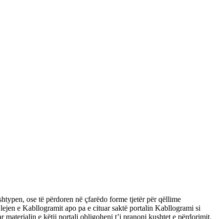
typen, ose të përdoren në çfarëdo forme tjetër për qëllime
 lejen e Kabllogramit apo pa e cituar saktë portalin Kabllogrami si
r materialin e këtij portali obligoheni t’i pranoni kushtet e përdorimit.