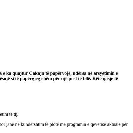
ta e ka quajtur Cakajn të papërvojë, ndërsa në arsyetimin e
ojë si të papërgjegjshëm për një post të tillë. Këtë qasje të
im të tij.
imor janë në kundërshtim të plotë me programin e qeverisë aktuale për