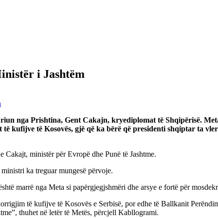
inistër i Jashtëm
n
të riun nga Prishtina, Gent Cakajn, kryediplomat të Shqipërisë. Me
 kufijve të Kosovës, gjë që ka bërë që presidenti shqiptar ta vlerës
n e Cakajt, ministër për Evropë dhe Punë të Jashtme.
s ministri ka treguar mungesë përvoje.
 është marrë nga Meta si papërgjegjshmëri dhe arsye e fortë për mosdekret
 korrigjim të kufijve të Kosovës e Serbisë, por edhe të Ballkanit Perënd
htme”, thuhet në letër të Metës, përcjell Kabllogrami.