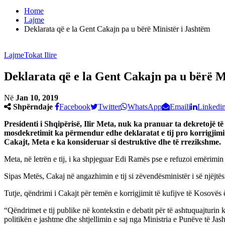
Home
Lajme
Deklarata që e la Gent Cakajn pa u bërë Ministër i Jashtëm
Lajme
Tokat Ilire
Deklarata që e la Gent Cakajn pa u bërë M
Në
Jan 10, 2019
Shpërndaje
Facebook
Twitter
WhatsApp
Emaili
Linkedi
Presidenti i Shqipërisë, Ilir Meta, nuk ka pranuar ta dekretojë 
mosdekretimit ka përmendur edhe deklaratat e tij pro korrigjimit të
Cakajt, Meta e ka konsideruar si destruktive dhe të rrezikshme.
Meta, në letrën e tij, i ka shpjeguar Edi Ramës pse e refuzoi emërimi
Sipas Metës, Cakaj në angazhimin e tij si zëvendësministër i së njëjtë
Tutje, qëndrimi i Cakajt për temën e korrigjimit të kufijve të Kosovës
“Qëndrimet e tij publike në kontekstin e debatit për të ashtuquajturin
politikën e jashtme dhe shtjellimin e saj nga Ministria e Punëve të Jas