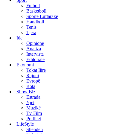
Sport
Futboll
Basketboll
Sporte Luftarake
Handboll
Tenis
Tjera
Ide
Opinione
Analiza
Intervista
Editoriale
Ekonomi
Tokat Ilire
Rajoni
Evropë
Bota
Show Biz
Estrada
Yjet
Muzikë
Tv-Film
Po flitet
LifeStyle
Shëndeti