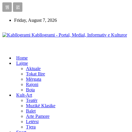
Friday, August 7, 2026
Kabllogrami - Portal, Medial, Informativ e Kulturor
Home
Lajme
Aktuale
Tokat Ilire
Mërgata
Rajoni
Bota
Kult-Art
Teatër
Muzikë Klasike
Balet
Arte Pamore
Letërsi
Tjera