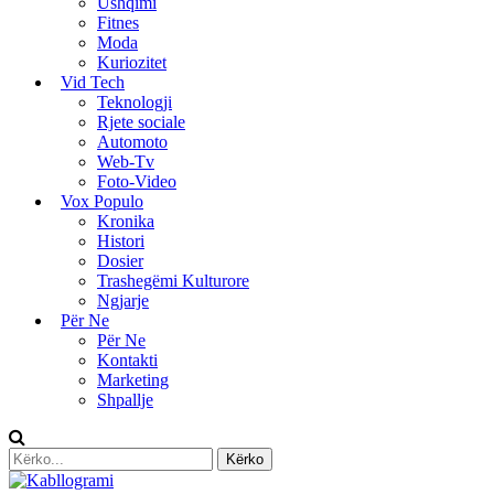
Ushqimi
Fitnes
Moda
Kuriozitet
Vid Tech
Teknologji
Rjete sociale
Automoto
Web-Tv
Foto-Video
Vox Populo
Kronika
Histori
Dosier
Trashegëmi Kulturore
Ngjarje
Për Ne
Për Ne
Kontakti
Marketing
Shpallje