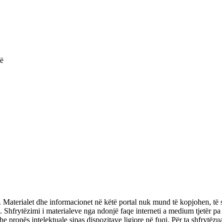
vë
terialet dhe informacionet në këtë portal nuk mund të kopjohen, të sh
. Shfrytëzimi i materialeve nga ndonjë faqe interneti a medium tjetër pa
dhe pronës intelektuale sipas dispozitave ligjore në fuqi. Për ta shfrytëzua