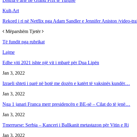
Distria e artë në Grand Prix të Turqisë
Kult-Art
Rekord i ri në Netflix nga Adam Sandler e Jennifer Aniston /video-trai
Mëparshëm
Tjetër
Të fundit nga rubrikat
Lajme
Edhe viti 2021 ishte një vit i mbarë për Dua Lipën
Jan 3, 2022
Izraeli shteti i parë në botë me dozën e katërt të vaksinës kundër…
Jan 3, 2022
Nga 1 janari Franca merr presidencën e BE-së – Cilat do të jenë…
Jan 3, 2022
Tmerruese: Serbia – Kanceri i Ballkanit metastazon për Vitin e Ri
Jan 3, 2022