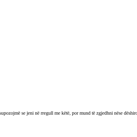
supozojmë se jeni në rregull me këtë, por mund të zgjedhni nëse dëshir