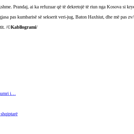
ikshme. Prandaj, ai ka refuzuar që të dekretojë të riun nga Kosova si kry
gjasa pas kumbarisë së sekserit veri-jug, Baton Haxhiut, dhe më pas zv/
it. /©
Kabllogrami
/
 numri i…
 shqiptarë