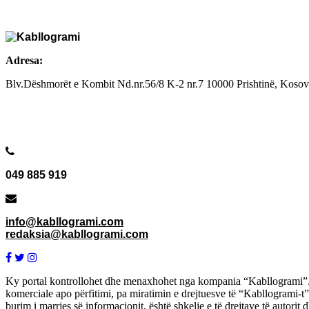
Adresa:
Blv.Dëshmorët e Kombit Nd.nr.56/8 K-2 nr.7
10000 Prishtinë, Koso
049 885 919
info@kabllogrami.com
redaksia@kabllogrami.com
Ky portal kontrollohet dhe menaxhohet nga kompania “Kabllogrami”. Ma
komerciale apo përfitimi, pa miratimin e drejtuesve të “Kabllogrami-t”
burim i marrjes së informacionit, është shkelje e të drejtave të autorit 