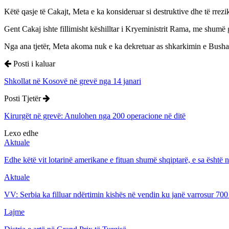
Këtë qasje të Cakajt, Meta e ka konsideruar si destruktive dhe të rrez
Gent Cakaj ishte fillimisht këshilltar i Kryeministrit Rama, me shumë 
Nga ana tjetër, Meta akoma nuk e ka dekretuar as shkarkimin e Bushat
Posti i kaluar
Shkollat në Kosovë në grevë nga 14 janari
Posti Tjetër
Kirurgët në grevë: Anulohen nga 200 operacione në ditë
Lexo edhe
Aktuale
Edhe këtë vit lotarinë amerikane e fituan shumë shqiptarë, e sa është
Aktuale
VV: Serbia ka filluar ndërtimin kishës në vendin ku janë varrosur 700
Lajme