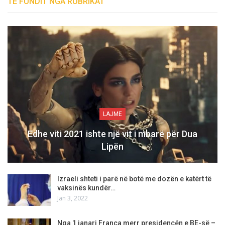
TË FUNDIT NGA RUBRIKAT
LAJME
Edhe viti 2021 ishte një vit i mbarë për Dua
Lipën
Izraeli shteti i parë në botë me dozën e katërt të
vaksinës kundër…
Jan 3, 2022
Nga 1 janari Franca merr presidencën e BE-së –