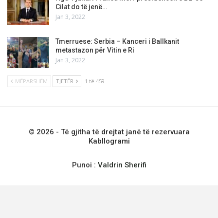
Cilat do të jenë…
Jan 3, 2022
Tmerruese: Serbia – Kanceri i Ballkanit
metastazon për Vitin e Ri
Jan 3, 2022
MËPARSHËM
TJETËR
1 të 459
© 2026 - Të gjitha të drejtat janë të rezervuara
Kabllogrami
Punoi :
Valdrin Sherifi