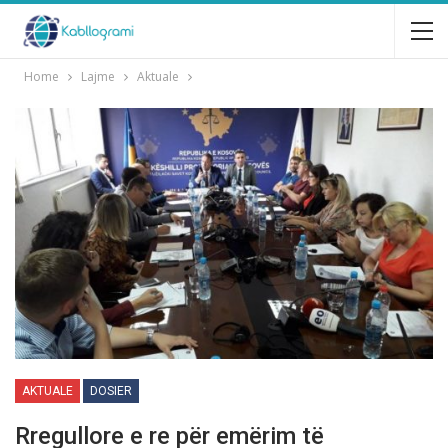
Home
Lajme
Aktuale
AKTUALE
DOSIER
Rregullore e re për emërim të