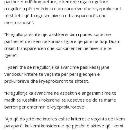
partnerët ndërkombëtare, e kemi një nga rregullore
rregullorja për emërimin e prokurorëve dhe kryeprokurorit
të shtetit që ta ngrisim nivelin e transparencës dhe
meritokracisë”.
“Rregullorja është një bashkërendim i punës sonë me
partnerët që i keni në korniza ligjore që janë në fuqi. Duam
rrisim transparencën dhe konkurrencën në nivel më të
gjerë”.
Hyseni tha se rregullorja ka avancime pasi kësaj janë
vendosur kritere të veçanta për përzgjedhjen e
prokurorëve dhe kryeprokurorit të shtetit.
“Rregullorja ka avancime në aspektin e angazhimit më të
madh të Këshillit Prokurorial të Kosovës që do ta marrë
barrën për emërimin e kryeprokurorëve”.
“Ajo që do jetë me interes është kriteret e veçanta që i kemi
paraparë, ku kemi konsideruar që pjesën e akteve që i kemi