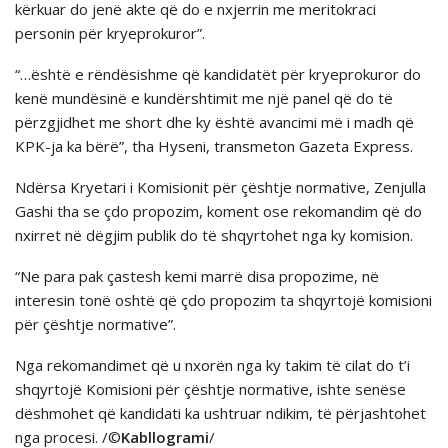
kërkuar do jenë akte që do e nxjerrin me meritokraci
personin për kryeprokuror”.
“…është e rëndësishme që kandidatët për kryeprokuror do
kenë mundësinë e kundërshtimit me një panel që do të
përzgjidhet me short dhe ky është avancimi më i madh që
KPK-ja ka bërë”, tha Hyseni, transmeton Gazeta Express.
Ndërsa Kryetari i Komisionit për çështje normative, Zenjulla
Gashi tha se çdo propozim, koment ose rekomandim që do
nxirret në dëgjim publik do të shqyrtohet nga ky komision.
“Ne para pak çastesh kemi marrë disa propozime, në
interesin tonë oshtë që çdo propozim ta shqyrtojë komisioni
për çështje normative”.
Nga rekomandimet që u nxorën nga ky takim të cilat do t’i
shqyrtojë Komisioni për çështje normative, ishte senëse
dëshmohet që kandidati ka ushtruar ndikim, të përjashtohet
nga procesi. /©
Kabllogrami
/