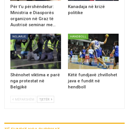
Për t’u përshëndetur:
Kanadaja në krizë
Ministria e Diasporës
politike
organizon në Graz të
Austrisë seminar me…
NGJARJE
HANDBOLL
Shënohet viktima e parë
Këtë fundjavë zhvillohet
nga protestat në
java e fundit në
Belgjikë
hendboll
MËPARSHËM
TJETËR