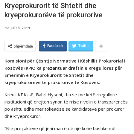
Kryeprokurorit të Shtetit dhe
kryeprokurorëve të prokurorive
Në
Jul 18, 2019
Shpërndaje
Facebook
Twitter
Komisioni për Çështje Normative i Këshillit Prokurorial i
Kosovës (KPK) ka prezantuar draftin e Rregullores për
Emërimin e Kryeprokurorit të Shtetit dhe
kryeprokurorëve të prokurorive të Kosovës.
Kreu i KPK-së, Bahri Hyseni, tha se me këtë rregullore
institucioni që drejton synon të rrisë nivelin e transparencës
po ashtu edhe meritokeacisë së kandidatëve për prokuror
dhe kryeprokuror.
“Një prej akteve që jeni marrë që një kohë bashke më