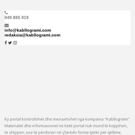
049 885 919
info@kabllogrami.com
redaksia@kabllogrami.com
Ky portal kontrollohet dhe menaxhohet nga kompania “Kabllogrami”.
Materialet dhe informacionet në këtë portal nuk mund të kopjohen,
të shtypen, ose të përdoren në çfarëdo forme tjetër për qëllime