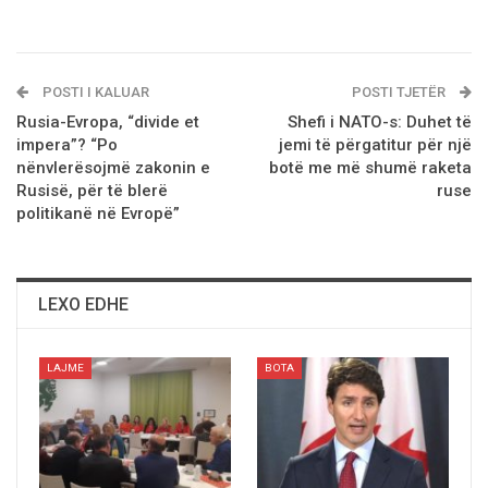
POSTI I KALUAR
POSTI TJETËR
Rusia-Evropa, “divide et
Shefi i NATO-s: Duhet të
impera”? “Po
jemi të përgatitur për një
nënvlerësojmë zakonin e
botë me më shumë raketa
Rusisë, për të blerë
ruse
politikanë në Evropë”
LEXO EDHE
LAJME
BOTA