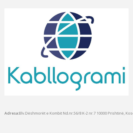
Adresa:
Blv.Dëshmorët e Kombit Nd.nr.56/8 K-2 nr.7
10000 Prishtinë, Ko