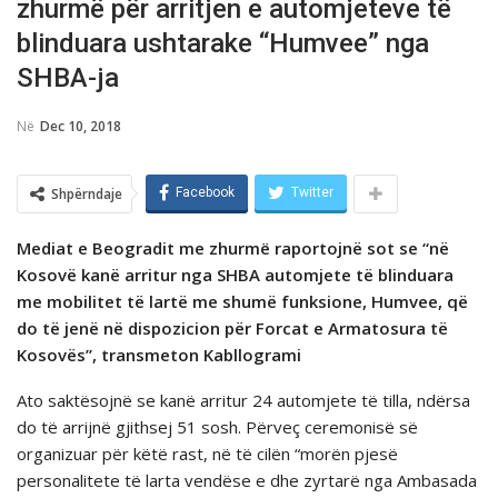
zhurmё për arritjen e automjeteve të
blinduara ushtarake “Humvee” nga
SHBA-ja
Në
Dec 10, 2018
Shpërndaje
Facebook
Twitter
Mediat e Beogradit me zhurmё raportojnë sot se “në
Kosovë kanë arritur nga SHBA automjete të blinduara
me mobilitet të lartë me shumë funksione, Humvee, që
do të jenë në dispozicion për Forcat e Armatosura të
Kosovës”, transmeton Kabllogrami
Ato saktësojnë se kanë arritur 24 automjete të tilla, ndërsa
do të arrijnë gjithsej 51 sosh. Përveç ceremonisë së
organizuar për këtë rast, në të cilën “morën pjesë
personalitete të larta vendëse e dhe zyrtarë nga Ambasada