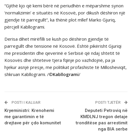
“Gjithë kjo që kemi bërë në periudhën e mëparshme synon
‘normalizimin’ e situatës në Kosovë, por dikush dëshiron një
gjendje të parregullt”, ka thёnё plot mllef Marko Gjuriq,
pёrcjell Kabllogrami.
Derisa dihet mirёfilli se kush po dёshiron gjendje tё
parregullt dhe tensione nё Kosovё. Ёshtё pikёrisht Gjuriqi
me presidentin dhe qeverinё e Serbisё qё ndaj shtetit tё
Kosovёs dhe shteteve tjera fqinje po vazhdojnё, pa ja
hjekur asnjё presje, me politikat profashiste tё Millosheviqit,
shkruan Kabllogrami. /©
Kabllogrami
/
POSTI I KALUAR
POSTI TJETËR
Kryeministri: Krenohemi
Deputeti Petroviq nё
me garantimin e të
KMDLNJ tregon detaje
drejtave për çdo komunitet
tronditëse pas arrestimit
nga BIA serbe