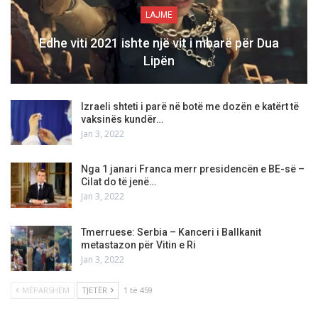
LAJME
Edhe viti 2021 ishte një vit i mbarë për Dua
Lipën
Izraeli shteti i parë në botë me dozën e katërt të
vaksinës kundër…
Jan 3, 2022
Nga 1 janari Franca merr presidencën e BE-së –
Cilat do të jenë…
Jan 3, 2022
Tmerruese: Serbia – Kanceri i Ballkanit
metastazon për Vitin e Ri
Jan 3, 2022
MËPARSHËM
TJETËR
1 të 459