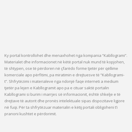
Ky portal kontrollohet dhe menaxhohet nga kompania “Kabllogrami”.
Materialet dhe informacionet në këtë portal nuk mund të kopjohen,
të shtypen, ose të përdoren në çfarëdo forme tjetër për qëllime
komerciale apo përfitimi, pa miratimin e drejtuesve të “Kabllogrami-
t”. Shfrytëzimi i materialeve nga ndonjë faqe interneti a medium
tjetër pa lejen e Kabllogramit apo pa e cituar saktë portalin
Kabllogrami si burim i marrjes së informacionit, është shkelje e të
drejtave të autorit dhe pronës intelektuale sipas dispozitave ligjore
në fuqi. Për ta shfrytëzuar materialin e këtij portali obligoheni t’i
pranoni kushtet e përdorimit.