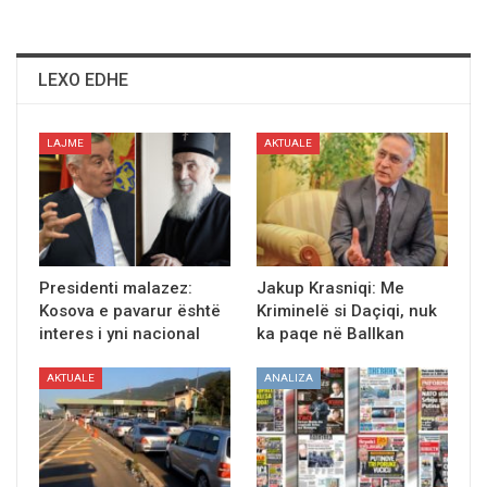
LEXO EDHE
LAJME
AKTUALE
Presidenti malazez:
Jakup Krasniqi: Me
Kosova e pavarur është
Kriminelë si Daçiqi, nuk
interes i yni nacional
ka paqe në Ballkan
AKTUALE
ANALIZA