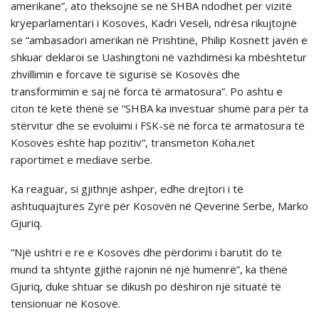
amerikane”, ato theksojnë se në SHBA ndodhet për vizitë
kryeparlamentari i Kosovës, Kadri Veseli, ndrësa rikujtojnë
se “ambasadori amerikan në Prishtinë, Philip Kosnett javën e
shkuar deklaroi se Uashingtoni në vazhdimësi ka mbështetur
zhvillimin e forcave të sigurisë së Kosovës dhe
transformimin e saj në forca të armatosura”. Po ashtu e
citon të ketë thënë se “SHBA ka investuar shumë para për ta
stërvitur dhe se evoluimi i FSK-së në forca të armatosura të
Kosovës është hap pozitiv”, transmeton Koha.net
raportimet e mediave serbe.
Ka reaguar, si gjithnjё ashpër, edhe drejtori i të
ashtuquajturës Zyrë për Kosovën në Qeverinё Serbe, Marko
Gjuriq.
“Një ushtri e re e Kosovës dhe përdorimi i barutit do të
mund ta shtynte gjithë rajonin në një humenrë”, ka thёnё
Gjuriq, duke shtuar se dikush po dëshiron një situatë të
tensionuar në Kosovë.