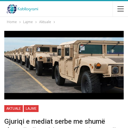
Home
Lajme
Aktuale
AKTUALE
LAJME
Gjuriqi e mediat serbe me shumё