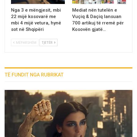
Nga 3 e mëngjesit, mbi
Mediat nën tutelën e
22 mijë kosovarë me
Vuçiq & Daçiq lansuan
mbi 4 mijë vetura, hynë
700 artikuj të rremë për
sot në Shqipëri
Kosovën gjatë…
MËPARSHËM
TJETËR
TË FUNDIT NGA RUBRIKAT