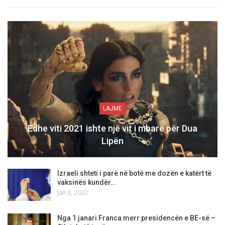
LAJME
Edhe viti 2021 ishte një vit i mbarë për Dua
Lipën
Izraeli shteti i parë në botë me dozën e katërt të
vaksinës kundër…
Jan 3, 2022
Nga 1 janari Franca merr presidencën e BE-së –