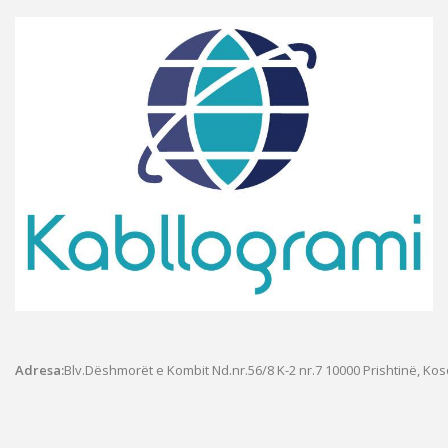
Adresa:
Blv.Dëshmorët e Kombit Nd.nr.56/8 K-2 nr.7
10000 Prishtinë, Ko