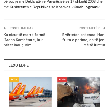
përputhje me Deklaratën e Pavarësisë së 17 shkurtit 2008 dhe
/©
Kabllogrami
/
me Kushtetutën e Republikës së Kosovës.
POSTI I KALUAR
POSTI TJETËR
Ka nisur të marrë formë
E vërteton shkenca: Hani
‘Arena Kombëtare’, kur
fruta e perime, do të jeni
pritet inaugurimi
më të lumtur
LEXO EDHE
BOTA
BOTA