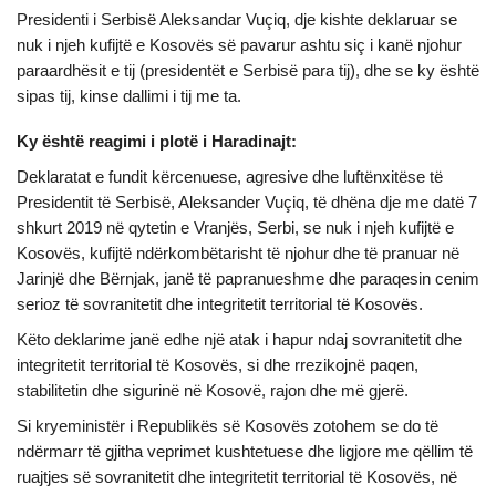
Presidenti i Serbisë Aleksandar Vuçiq, dje kishte deklaruar se
nuk i njeh kufijtë e Kosovës së pavarur ashtu siç i kanë njohur
paraardhësit e tij (presidentët e Serbisë para tij), dhe se ky është
sipas tij, kinse dallimi i tij me ta.
Ky është reagimi i plotë i Haradinajt:
Deklaratat e fundit kërcenuese, agresive dhe luftënxitëse të
Presidentit të Serbisë, Aleksander Vuçiq, të dhëna dje me datë 7
shkurt 2019 në qytetin e Vranjës, Serbi, se nuk i njeh kufijtë e
Kosovës, kufijtë ndërkombëtarisht të njohur dhe të pranuar në
Jarinjë dhe Bërnjak, janë të papranueshme dhe paraqesin cenim
serioz të sovranitetit dhe integritetit territorial të Kosovës.
Këto deklarime janë edhe një atak i hapur ndaj sovranitetit dhe
integritetit territorial të Kosovës, si dhe rrezikojnë paqen,
stabilitetin dhe sigurinë në Kosovë, rajon dhe më gjerë.
Si kryeministër i Republikës së Kosovës zotohem se do të
ndërmarr të gjitha veprimet kushtetuese dhe ligjore me qëllim të
ruajtjes së sovranitetit dhe integritetit territorial të Kosovës, në