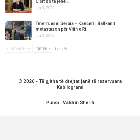
Cilat do të jenë…
Jan 3, 2022
Tmerruese: Serbia – Kanceri i Ballkanit
metastazon për Vitin e Ri
Jan 3, 2022
MËPARSHËM
TJETËR
1 të 459
© 2026 - Të gjitha të drejtat janë të rezervuara
Kabllogrami
Punoi :
Valdrin Sherifi