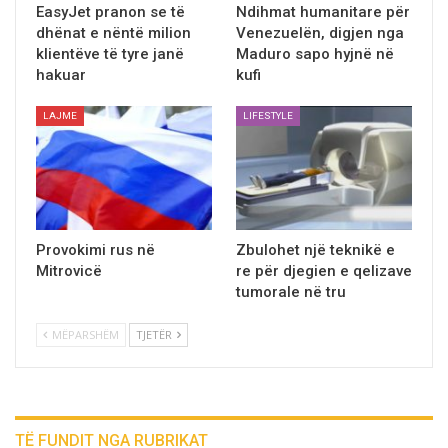
EasyJet pranon se të
Ndihmat humanitare për
dhënat e nëntë milion
Venezuelën, digjen nga
klientëve të tyre janë
Maduro sapo hyjnë në
hakuar
kufi
LAJME
LIFESTYLE
Provokimi rus në
Zbulohet një teknikë e
Mitrovicë
re për djegien e qelizave
tumorale në tru
MËPARSHËM
TJETËR
TË FUNDIT NGA RUBRIKAT