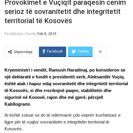
Provokimet e Vuçiqit paraqesin cenim
serioz të sovranitetit dhe integritetit
territorial të Kosovës
Përditësimi i fundit
Feb 8, 2019
Shpërndaje
Facebook
Twitter
Kryeministri i vendit, Ramush Haradinaj, po konsideron se
një deklaratë e fundit e presidentit serb, Aleksandër Vuçiq,
është atak i hapur
ndaj sovranitetit dhe integritetit territorial
të Kosovës, si dhe rrezikojnë paqen, stabilitetin dhe
sigurinë në Kosovë, rajon dhe më gjerë, përcjell
Kabllogrami.
Ai është zotuar se do të ndërmarrë çdo veprim kushtetues e
ligjor për të ruajtur sovranitetin e integritetin territorial të
Kosovës.