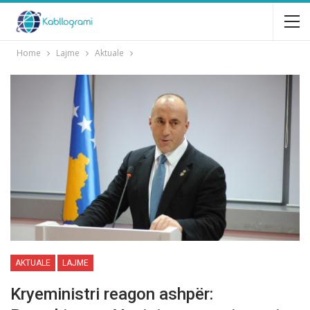
Home
Lajme
Aktuale
AKTUALE
LAJME
Kryeministri reagon ashpër: