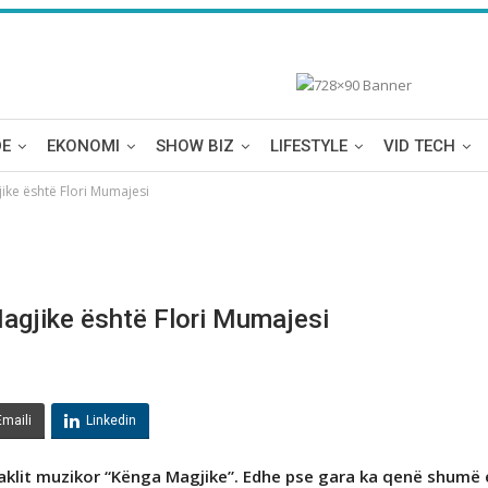
DE
EKONOMI
SHOW BIZ
LIFESTYLE
VID TECH
gjike ёshtё Flori Mumajesi
 Magjike ёshtё Flori Mumajesi
Emaili
Linkedin
aklit muzikor “Kënga Magjike”. Edhe pse gara ka qenë shumë 