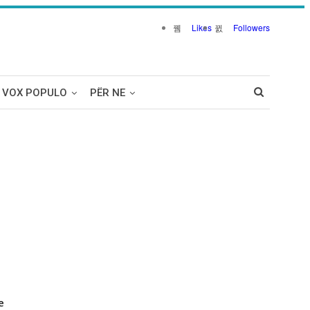
Likes
Followers
VOX POPULO
PËR NE
e