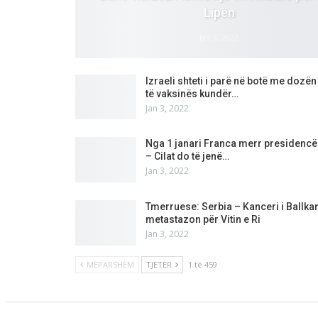
Lipën
Jan 3, 2022
Izraeli shteti i parë në botë me dozën 
të vaksinës kundër…
Jan 3, 2022
Nga 1 janari Franca merr presidencë
– Cilat do të jenë…
Jan 3, 2022
Tmerruese: Serbia – Kanceri i Ballkan
metastazon për Vitin e Ri
Jan 3, 2022
MËPARSHËM
TJETËR
1 të 459