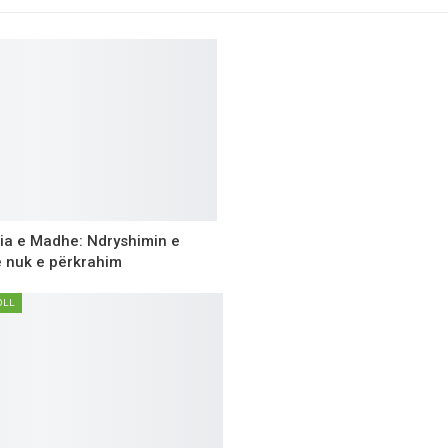
nia e Madhe: Ndryshimin e
ve nuk e përkrahim
OLL