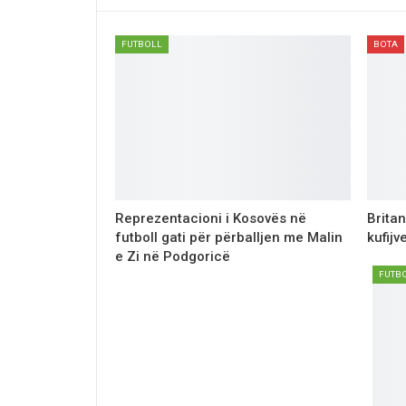
FUTBOLL
BOTA
Reprezentacioni i Kosovës në
Brita
futboll gati për përballjen me Malin
kufij
e Zi në Podgoricë
FUTB