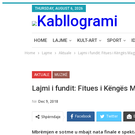
THURSDAY, AUGUST 6, 2026
HOME
LAJME
KULT-ART
SPORT
I
Home
Lajme
Aktuale
Lajmi i fundit: Fitues i Këngës Ma
AKTUALE
MUZIKË
Lajmi i fundit: Fitues i Këngës
Në
Dec 9, 2018
Shpërndaje
Facebook
Twitter
Mbrëmjen e sotme u mbajt nata finale e spekt