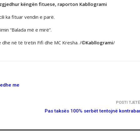
rzgjedhur këngën fituese, raporton Kabllogrami
li ka fituar vendin e parë.
imin “Balada më e mirë”.
 dhe në të tretin Fifi dhe MC Kresha. /©
Kabllogrami
/
m edhe me
POSTI TJET
Pas taksës 100% serbët tentojnë kontrab