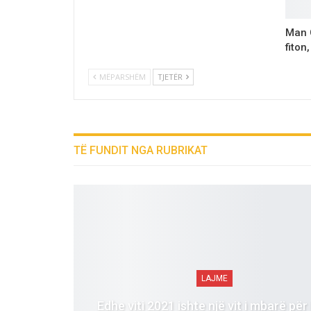
Man C
fiton
MËPARSHËM
TJETËR
TË FUNDIT NGA RUBRIKAT
LAJME
Edhe viti 2021 ishte një vit i mbarë për