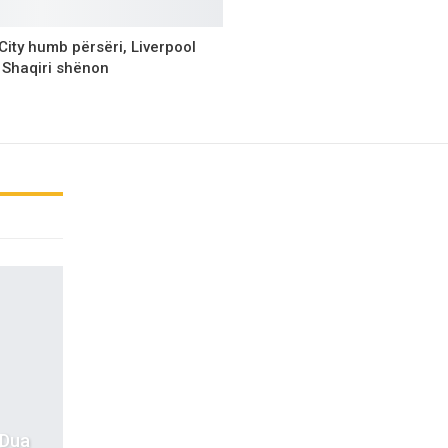
ity humb përsëri, Liverpool
, Shaqiri shënon
 Dua