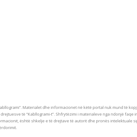
bllogrami”. Materialet dhe informacionet në këtë portal nuk mund të kop
e drejtuesve të “Kabllogrami-t”. Shfrytëzimi i materialeve nga ndonjë faqe 
ormacionit, është shkelje e të drejtave të autorit dhe pronës intelektuale s
ërdorimit.