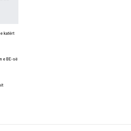
e katërt
n e BE-së
it