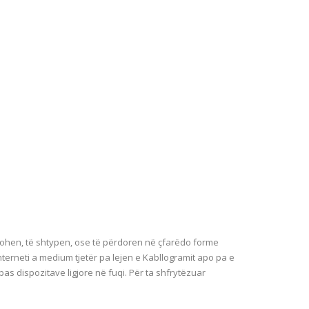
johen, të shtypen, ose të përdoren në çfarëdo forme
interneti a medium tjetër pa lejen e Kabllogramit apo pa e
ipas dispozitave ligjore në fuqi. Për ta shfrytëzuar