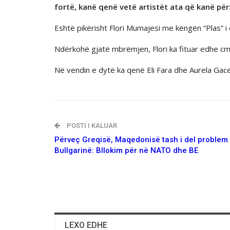
fortë, kanë qenë vetë artistët ata që kanë pë
Eshtё pikёrisht Flori Mumajesi me këngën “Plas” i ci
Ndërkohë gjatë mbrëmjen, Flori ka fituar edhe cm
Në vendin e dytë ka qenë Eli Fara dhe Aurela Gace
POSTI I KALUAR
Pёrveç Greqisё, Maqedonisë tash i del proble
Bullgarinё: Bllokim për në NATO dhe BE
LEXO EDHE