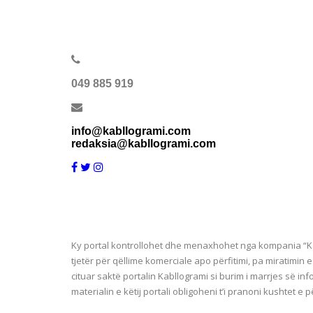
049 885 919
info@kabllogrami.com
redaksia@kabllogrami.com
Ky portal kontrollohet dhe menaxhohet nga kompania “Ka
tjetër për qëllime komerciale apo përfitimi, pa miratimin 
cituar saktë portalin Kabllogrami si burim i marrjes së inf
materialin e këtij portali obligoheni t’i pranoni kushtet e p