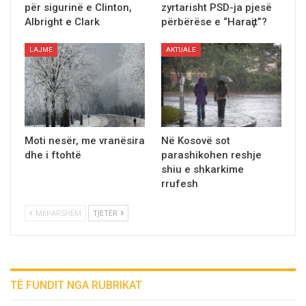
për sigurinë e Clinton,
zyrtarisht PSD-ja pjesë
Albright e Clark
përbërëse e “Haraҫit”?
LAJME
AKTUALE
Moti nesër, me vranёsira
Në Kosovë sot
dhe i ftohtë
parashikohen reshje
shiu e shkarkime
rrufesh
MËPARSHËM
TJETËR
TË FUNDIT NGA RUBRIKAT