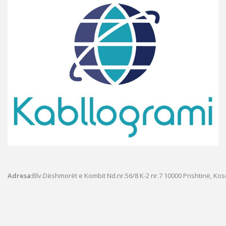
Adresa:
Blv.Dëshmorët e Kombit Nd.nr.56/8 K-2 nr.7
10000 Prishtinë, Ko