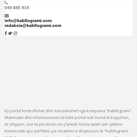
049 885 919
info@kabllogrami.com
redaksia@kabllogrami.com
Ky portal kontrollohet dhe menaxhohet nga kompania “Kabllogrami”.
Materialet dhe informacionet në këtë portal nuk mund të kopjohen,
të shtypen, ose të përdoren në çfarëdo forme tjetër për qëllime
komerciale apo përfitimi, pa miratimin e drejtuesve të “Kabllogrami-