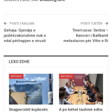
POSTI I KALUAR
POSTI TJETËR
Qehaja: Gjendja e
Tmerruese: Serbia –
jashtëzakonshme nuk e
Kanceri i Ballkanit
ndal përhapjen e virusit
metastazon për Vitin e Ri
LEXO EDHE
AKTUALE
AKTUALE
Snajperistët kujdesën
A po bëhet tashmë edhe