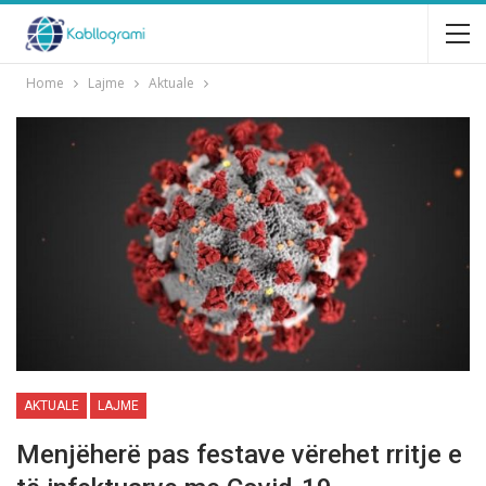
Home
Lajme
Aktuale
AKTUALE
LAJME
Menjëherë pas festave vërehet rritje e