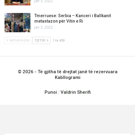
Jan 3, 2022
Tmerruese: Serbia – Kanceri i Ballkanit
metastazon për Vitin e Ri
Jan 3, 2022
MËPARSHËM
TJETËR
1 të 459
© 2026 - Të gjitha të drejtat janë të rezervuara
Kabllogrami
Punoi :
Valdrin Sherifi