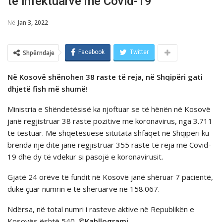
të infektuarve me Covid-19
Në
Jan 3, 2022
Shpërndaje
Facebook
Twitter
Në Kosovë shënohen 38 raste të reja, në Shqipëri gati
dhjetë fish më shumë!
Ministria e Shëndetësisë ka njoftuar se të hënën në Kosovë
janë regjistruar 38 raste pozitive me koronavirus, nga 3.711
të testuar. Më shqetësuese situtata shfaqet në Shqipëri ku
brenda një dite janë regjistruar 355 raste të reja me Covid-
19 dhe dy të vdekur si pasojë e koronavirusit.
Gjatë 24 orëve të fundit në Kosovë janë shëruar 7 pacientë,
duke çuar numrin e të shëruarve në 158.067.
Ndërsa, në total numri i rasteve aktive në Republikën e
Kosovës është 540.
©Kabllogrami