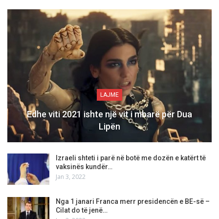
LAJME
Edhe viti 2021 ishte një vit i mbarë për Dua
Lipën
Izraeli shteti i parë në botë me dozën e katërt të
vaksinës kundër…
Jan 3, 2022
Nga 1 janari Franca merr presidencën e BE-së –
Cilat do të jenë…