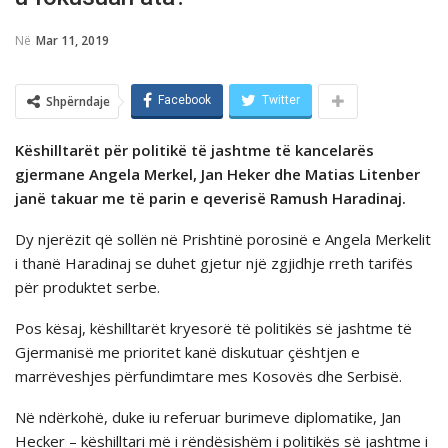
Në
Mar 11, 2019
Shpërndaje
Facebook
Twitter
Këshilltarët për politikë të jashtme të kancelarës
gjermane Angela Merkel, Jan Heker dhe Matias Litenber
janë takuar me të parin e qeverisë Ramush Haradinaj.
Dy njerëzit që sollën në Prishtinë porosinë e Angela Merkelit
i thanë Haradinaj se duhet gjetur një zgjidhje rreth tarifës
për produktet serbe.
Pos kësaj, këshilltarët kryesorë të politikës së jashtme të
Gjermanisë me prioritet kanë diskutuar çështjen e
marrëveshjes përfundimtare mes Kosovës dhe Serbisë.
Në ndërkohë, duke iu referuar burimeve diplomatike, Jan
Hecker – këshilltari më i rëndësishëm i politikës së jashtme i