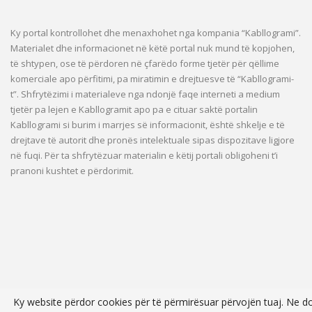
Ky portal kontrollohet dhe menaxhohet nga kompania “Kabllogrami”.
Materialet dhe informacionet në këtë portal nuk mund të kopjohen,
të shtypen, ose të përdoren në çfarëdo forme tjetër për qëllime
komerciale apo përfitimi, pa miratimin e drejtuesve të “Kabllogrami-
t”. Shfrytëzimi i materialeve nga ndonjë faqe interneti a medium
tjetër pa lejen e Kabllogramit apo pa e cituar saktë portalin
Kabllogrami si burim i marrjes së informacionit, është shkelje e të
drejtave të autorit dhe pronës intelektuale sipas dispozitave ligjore
në fuqi. Për ta shfrytëzuar materialin e këtij portali obligoheni t’i
pranoni kushtet e përdorimit.
Ky website përdor cookies për të përmirësuar përvojën tuaj. Ne d