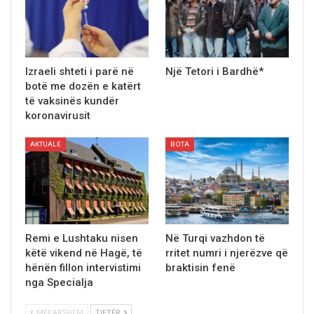
Izraeli shteti i parë në
Një Tetori i Bardhë*
botë me dozën e katërt
të vaksinës kundër
koronavirusit
AKTUALE
BOTA
Remi e Lushtaku nisen
Në Turqi vazhdon të
këtë vikend në Hagë, të
rritet numri i njerëzve që
hënën fillon intervistimi
braktisin fenë
nga Specialja
MËPARSHËM
TJETËR