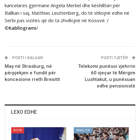
kancelares gjermane Angela Merkel dhe këshilltari për
Ballkan i saj, Matthias Leuttenberg, do të shkojnë edhe në
Serbi pas vizitës që do ta zhvillojnë në Kosovë. /
©
Kabllogrami
/
POSTI I KALUAR
POSTI TJETËR
May në Strasburg, në
Telekomi punësoi vjehrrin
përpjekjen e fundit për
60 vjeçar të Mërgim
koncesione rreth Brexitit
Lushtakut, u punësuan
edhe pensionistë
LEXO EDHE
BOTA
ANALIZA