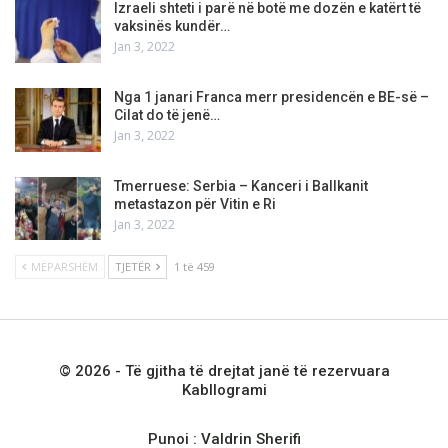
Izraeli shteti i parë në botë me dozën e katërt të
vaksinës kundër…
Jan 3, 2022
Nga 1 janari Franca merr presidencën e BE-së –
Cilat do të jenë…
Jan 3, 2022
Tmerruese: Serbia – Kanceri i Ballkanit
metastazon për Vitin e Ri
Jan 3, 2022
MËPARSHËM
TJETËR
1 të 459
© 2026 - Të gjitha të drejtat janë të rezervuara
Kabllogrami
Punoi :
Valdrin Sherifi