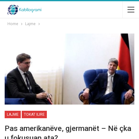
Home
Lajme
LAJME
TOKAT ILIRE
Pas amerikanëve, gjermanët – Në çka
u fokusuan ata?