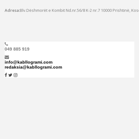
Adresa:
Blv.Dëshmorët e Kombit Nd.nr.56/8 K-2 nr.7
10000 Prishtinë, Ko
049 885 919
info@kabllogrami.com
redaksia@kabllogrami.com