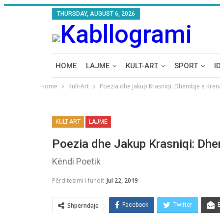
THURSDAY, AUGUST 6, 2026
HOME
LAJME
KULT-ART
SPORT
I
Home
Kult-Art
Poezia dhe Jakup Krasniqi: Dhembje e Kren
KULT-ART
LAJME
Poezia dhe Jakup Krasniqi: Dhe
Këndi Poetik
Përditësimi i fundit
Jul 22, 2019
Shpërndaje
Facebook
Twitter