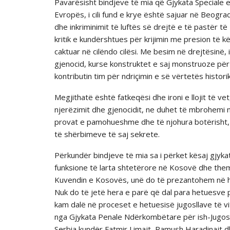
Pavarësisht bindjeve të mia që Gjykata Speciale e n
Evropës, i cili fund e krye është sajuar në Beog
dhe inkriminimit të luftës së drejtë e të pastër t
kritik e kundërshtues për krijimin me presion të 
caktuar në cilëndo cilësi. Me besim në drejtësinë,
gjenocid, kurse konstruktet e saj monstruoze për
kontributin tim për ndriçimin e së vërtetës histori
Megjithatë është fatkeqësi dhe ironi e llojit të v
njerëzimit dhe gjenocidit, ne duhet të mbrohemi n
provat e pamohueshme dhe të njohura botërisht, dr
të shërbimeve të saj sekrete.
Përkundër bindjeve të mia sa i përket kësaj gjykate
funksione të larta shtetërore në Kosovë dhe the
Kuvendin e Kosovës, unë do të prezantohem në h
Nuk do të jetë hera e parë që dal para hetuesve p
kam dalë në proceset e hetuesisë jugosllave të vi
nga Gjykata Penale Ndërkombëtare për ish-Jugosll
Serbia kundër Fatmir Limajt, Ramush Haradinajt d