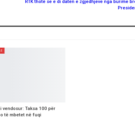
RTK thotë se e di datën e zgjedhjeve nga burime b
Presid
LE
 i vendosur: Taksa 100 për
do të mbetet në fuqi