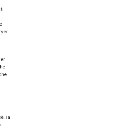
it
r
 e
ryer
dër
dhe
 dhe
ë. Ia
ar