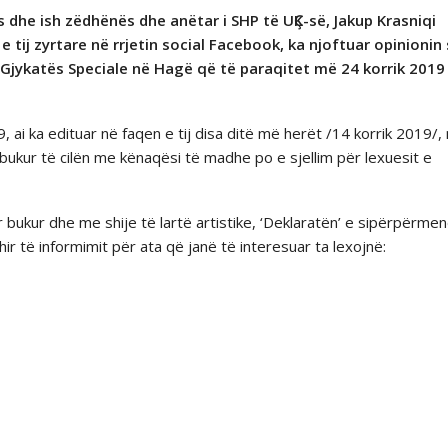
s dhe ish zëdhënës dhe anëtar i SHP të UҪK-së, Jakup Krasniqi
 tij zyrtare në rrjetin social Facebook, ka njoftuar opinionin
Gjykatës Speciale në Hagë që të paraqitet më 24 korrik 2019
, ai ka edituar në faqen e tij disa ditë më herët /14 korrik 2019/, 
bukur të cilën me kënaqësi të madhe po e sjellim për lexuesit e
r bukur dhe me shije të lartë artistike, ‘Deklaratën’ e sipërpërme
hir të informimit për ata që janë të interesuar ta lexojnë: