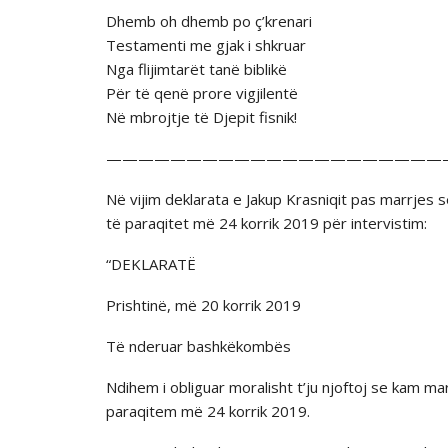
Dhemb oh dhemb po ç’krenari
Testamenti me gjak i shkruar
Nga flijimtarët tanë biblikë
Për të qenë prore vigjilentë
Në mbrojtje të Djepit fisnik!
—————————————————————
Në vijim deklarata e Jakup Krasniqit pas marrjes
të paraqitet më 24 korrik 2019 për intervistim:
“DEKLARATË
Prishtinë, më 20 korrik 2019
Të nderuar bashkëkombës
Ndihem i obliguar moralisht t’ju njoftoj se kam m
paraqitem më 24 korrik 2019.