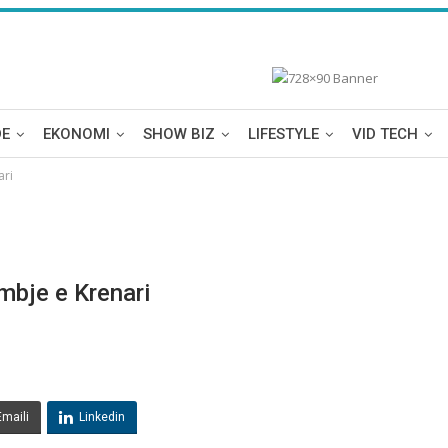
DE
EKONOMI
SHOW BIZ
LIFESTYLE
VID TECH
ari
mbje e Krenari
Emaili
Linkedin