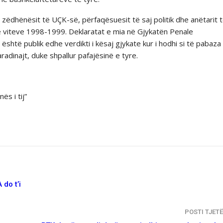
 zëdhënësit të UÇK-së, përfaqësuesit të saj politik dhe anëtarit 
ë viteve 1998-1999. Deklaratat e mia në Gjykatën Penale
është publik edhe verdikti i kësaj gjykate kur i hodhi si të pabaza
adinajt, duke shpallur pafajësinë e tyre.
s i tij”
 do t’i
POSTI TJET