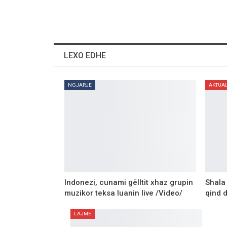
LEXO EDHE
NGJARJE
AKTUA
Indonezi, cunami gёlltit xhaz grupin
Shala
muzikor teksa luanin live /Video/
qind 
LAJME