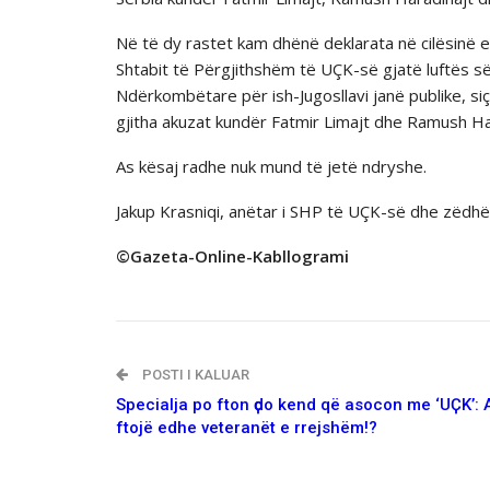
Në të dy rastet kam dhënë deklarata në cilësinë e
Shtabit të Përgjithshëm të UÇK-së gjatë luftës s
Ndërkombëtare për ish-Jugosllavi janë publike, siç 
gjitha akuzat kundër Fatmir Limajt dhe Ramush Har
As kësaj radhe nuk mund të jetë ndryshe.
Jakup Krasniqi, anëtar i SHP të UÇK-së dhe zëdhënë
©Gazeta-Online-Kabllogrami
POSTI I KALUAR
Specialja po fton ҫdo kend që asocon me ‘UҪK’: A
ftojë edhe veteranët e rrejshëm!?