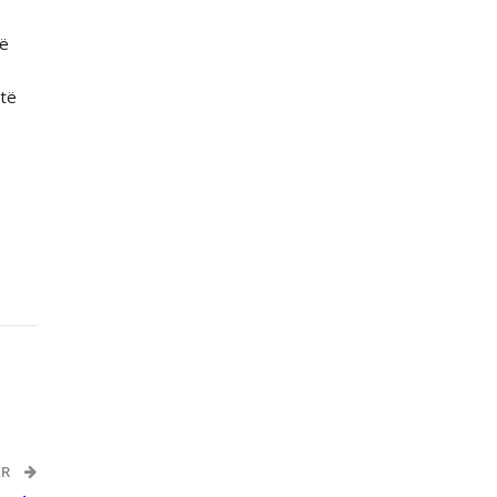
të
 të
ËR