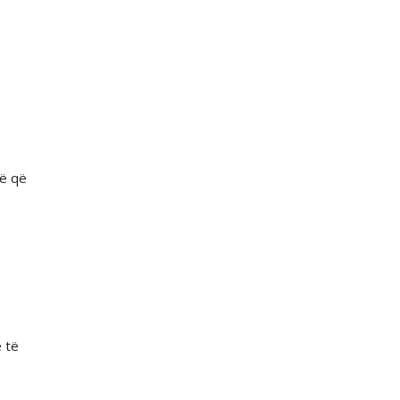
gë që
ë të