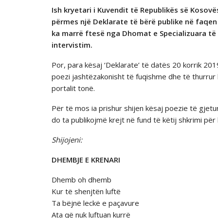
Ish kryetari i Kuvendit të Republikës së Kosovë
përmes një Deklarate të bërë publike në faqen e
ka marrë ftesë nga Dhomat e Specializuara të 
intervistim.
Por, para kësaj ‘Deklarate’ të datës 20 korrik 2019
poezi jashtëzakonisht të fuqishme dhe të thurrur 
portalit tonë.
Për të mos ia prishur shijen kësaj poezie të gjetu
do ta publikojmë krejt në fund të këtij shkrimi për 
Shijojeni:
DHEMBJE E KRENARI
Dhemb oh dhemb
Kur të shenjtën luftë
Ta bëjnë leckë e paçavure
Ata që nuk luftuan kurrë