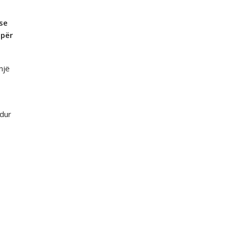
 se
 për
një
ndur