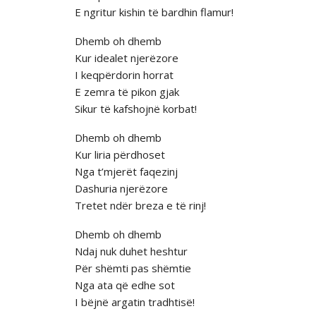
E ngritur kishin të bardhin flamur!
Dhemb oh dhemb
Kur idealet njerëzore
I keqpërdorin horrat
E zemra të pikon gjak
Sikur të kafshojnë korbat!
Dhemb oh dhemb
Kur liria përdhoset
Nga t’mjerët faqezinj
Dashuria njerëzore
Tretet ndër breza e të rinj!
Dhemb oh dhemb
Ndaj nuk duhet heshtur
Për shëmti pas shëmtie
Nga ata që edhe sot
I bëjnë argatin tradhtisë!