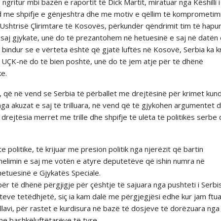
gritur mbi bazën e raportit të Dick Martit, miratuar nga Këshilli i
rad me shpifje e gënjeshtra dhe me motiv e qëllim të komprometim
ë Ushtrisë Çlirimtare të Kosovës, përkundër qëndrimit tim të hapu
kësaj gjykate, unë do të prezantohem në hetuesinë e saj në datën
 i bindur se e vërteta është që gjatë luftës në Kosovë, Serbia ka k
 UÇK-në do të bien poshtë, unë do të jem atje për të dhënë
ke.
et, që në vend se Serbia të përballet me drejtësinë për krimet kun
ga akuzat e saj të trilluara, në vend që të gjykohen argumentet 
ejtësia merret me trille dhe shpifje të ulëta të politikës serbe
 politike, të krijuar me presion politik nga njerëzit që bartin
melimin e saj me votën e atyre deputetëve që ishin numra në
etuesinë e Gjykatës Speciale.
ër të dhënë përgjigje për çështje të sajuara nga pushteti i Serbis
teve tetëdhjetë, siç ia kam dalë me përgjegjësi edhe kur jam ftu
avi, për rastet e kurdisura në bazë të dosjeve të dorëzuara nga
he bashkëluftëtarëve të tyre.