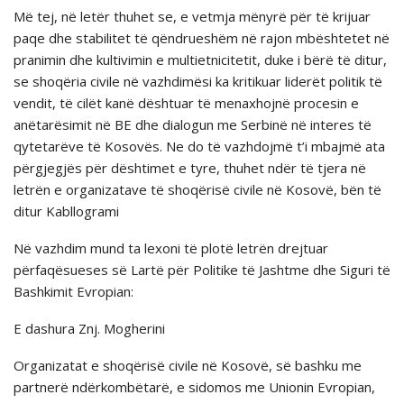
Mё tej, nё letёr thuhet se, e vetmja mënyrë për të krijuar
paqe dhe stabilitet të qëndrueshëm në rajon mbështetet në
pranimin dhe kultivimin e multietnicitetit, duke i bёrё tё ditur,
se shoqёria civile nё vazhdimёsi ka kritikuar liderët politik tё
vendit, të cilët kanë dështuar të menaxhojnë procesin e
anëtarësimit në BE dhe dialogun me Serbinë në interes të
qytetarëve të Kosovës. Ne do të vazhdojmë t’i mbajmë ata
përgjegjës për dështimet e tyre, thuhet ndёr tё tjera nё
letrёn e organizatave tё shoqërisë civile në Kosovë, bёn tё
ditur Kabllogrami
Nё vazhdim mund ta lexoni tё plotё letrёn drejtuar
përfaqësueses së Lartë për Politike të Jashtme dhe Siguri të
Bashkimit Evropian:
E dashura Znj. Mogherini
Organizatat e shoqërisë civile në Kosovë, së bashku me
partnerë ndërkombëtarë, e sidomos me Unionin Evropian,