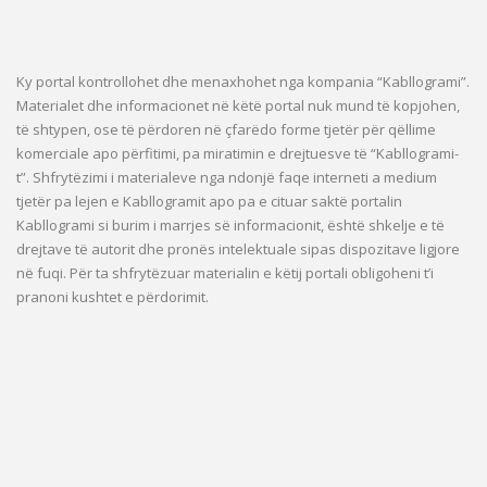
Ky portal kontrollohet dhe menaxhohet nga kompania “Kabllogrami”.
Materialet dhe informacionet në këtë portal nuk mund të kopjohen,
të shtypen, ose të përdoren në çfarëdo forme tjetër për qëllime
komerciale apo përfitimi, pa miratimin e drejtuesve të “Kabllogrami-
t”. Shfrytëzimi i materialeve nga ndonjë faqe interneti a medium
tjetër pa lejen e Kabllogramit apo pa e cituar saktë portalin
Kabllogrami si burim i marrjes së informacionit, është shkelje e të
drejtave të autorit dhe pronës intelektuale sipas dispozitave ligjore
në fuqi. Për ta shfrytëzuar materialin e këtij portali obligoheni t’i
pranoni kushtet e përdorimit.