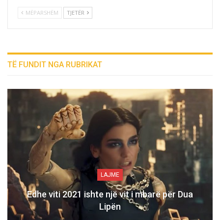
MËPARSHËM
TJETËR
TË FUNDIT NGA RUBRIKAT
LAJME
Edhe viti 2021 ishte një vit i mbarë për Dua
Lipën