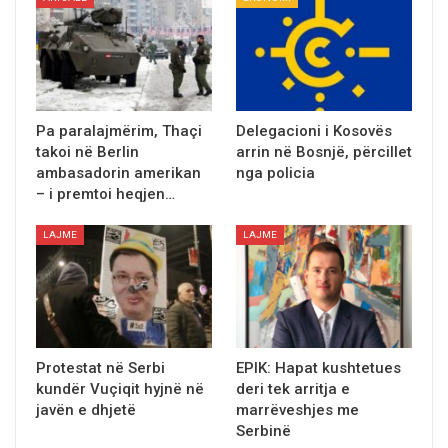
Pa paralajmërim, Thaçi
Delegacioni i Kosovës
takoi në Berlin
arrin në Bosnjë, përcillet
ambasadorin amerikan
nga policia
– i premtoi heqjen…
LAJME
LAJME
Protestat në Serbi
EPIK: Hapat kushtetues
kundër Vuçiqit hyjnë në
deri tek arritja e
javën e dhjetë
marrëveshjes me
Serbinë