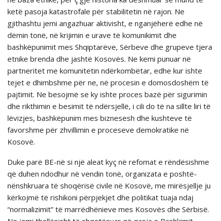
ketë pasoja katastrofale për stabilitetin në rajon. Ne
gjithashtu jemi angazhuar aktivisht, e nganjëherë edhe në
dëmin tonë, në krijimin e urave të komunikimit dhe
bashkëpunimit mes Shqiptarëve, Sërbeve dhe grupeve tjera
etnike brenda dhe jashtë Kosovës. Ne kemi punuar në
partneritet me komunitetin ndërkombëtar, edhe kur ishte
tejet e dhimbshme për ne, në procesin e domosdoshëm të
pajtimit. Ne besojmë se ky ishte proces bazë për sigurimin
dhe rikthimin e besimit të ndërsjellë, i cili do të na sillte liri të
lëvizjes, bashkëpunim mes biznesesh dhe kushteve të
favorshme për zhvillimin e proceseve demokratike në
Kosovë.
Duke parë BE-në si një aleat kyç në refomat e rëndësishme
që duhen ndodhur në vendin tonë, organizata e poshtë-
nënshkruara të shoqërisë civile në Kosovë, me mirësjellje ju
kërkojmë të rishikoni përpjekjet dhe politikat tuaja ndaj
“normalizimit” të marrëdhënieve mes Kosovës dhe Sërbisë.
Ne jemi thellësisht të shqetësuar që qasja e Bashkimit