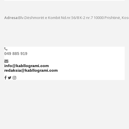
Adresa:
Blv.Dëshmorët e Kombit Nd.nr.56/8 K-2 nr.7
10000 Prishtinë, Ko
049 885 919
info@kabllogrami.com
redaksia@kabllogrami.com