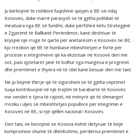
Ju kërkojmë të rishikoni fuqishmë qasjen e BE-së ndaj
Kosovës, duke marrë parasysh se të gjitha politikat të
miratuara nga BE së fundmi, duke përfshirë këtu Strategjinë
e Zgjerimit të Ballkanit Perëndimor, kanë dështuar të
krijojnë një rrugë të qartë për anëtarësim e Kosovës në BE;
kjo rrezikon që BE të humbasë mbështetjen e fortë për
procesin e integrimeve që ka ekzistuar në Kosovë deri më
sot, pasi qytetarët janë të lodhur nga mungesa e progresit
dhe premtimet e thyera në të cilat kanë besuar deri më tani;
Ne ju bëjmë thirrje që të siguroheni se të gjitha veprimet
tuaja kontribuojnë në një trajtim të barabartë të Kosovës
me vendet e tjera të rajonit, në mënyrë që të shmanget
rreziku i uljes së mbështetjes popullore për integrimin e
Kosovës në BE, si një qëllim nacional i Kosovës.
Deri tani, ne besojmë se Kosova është detyruar të bëjë
kompromise shumë të dhimbshme, përderisa premtimet e