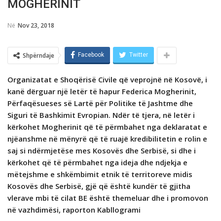
MOGHERINIT
Në
Nov 23, 2018
Shpërndaje
Facebook
Twitter
Organizatat e Shoqërisë Civile qё veprojnё nё Kosovё, i
kanë dёrguar një letër të hapur Federica Mogherinit,
Përfaqësueses së Lartë për Politike të Jashtme dhe
Siguri të Bashkimit Evropian. Ndёr tё tjera, nё letёr i
kёrkohet Mogherinit qё
të përmbahet nga deklaratat e
njëanshme në mënyrë që të ruajё kredibilitetin e rolin e
saj si ndërmjetëse mes Kosovës dhe Serbisë, si dhe i
kёrkohet që të përmbahet nga ideja dhe ndjekja e
mëtejshme e shkëmbimit etnik të territoreve midis
Kosovës dhe Serbisë, gjë që është kundër të gjitha
vlerave mbi të cilat BE është themeluar dhe i promovon
në vazhdimësi, raporton Kabllogrami