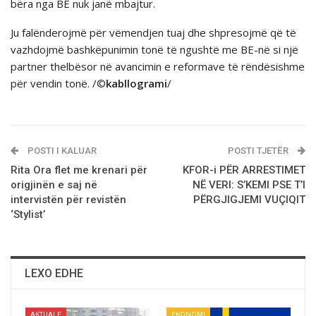
bëra nga BE nuk janë mbajtur.
Ju falënderojmë për vëmendjen tuaj dhe shpresojmë që të
vazhdojmë bashkëpunimin tonë të ngushtë me BE-në si një
partner thelbësor në avancimin e reformave të rëndësishme
për vendin tonë. /©
kabllogrami
/
POSTI I KALUAR
POSTI TJETËR
Rita Ora flet me krenari pёr
KFOR-i PËR ARRESTIMET
origjinёn e saj në
NË VERI: S’KEMI PSE T’I
intervistën për revistën
PËRGJIGJEMI VUÇIQIT
‘Stylist’
LEXO EDHE
AKTUALE
EKONOMI