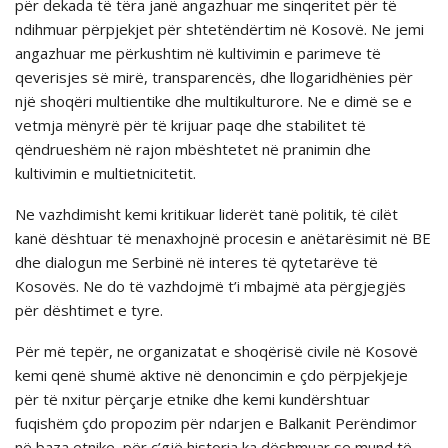
për dekada të tëra janë angazhuar me sinqeritet për të
ndihmuar përpjekjet për shtetëndërtim në Kosovë. Ne jemi
angazhuar me përkushtim në kultivimin e parimeve të
qeverisjes së mirë, transparencës, dhe llogaridhënies për
një shoqëri multientike dhe multikulturore. Ne e dimë se e
vetmja mënyrë për të krijuar paqe dhe stabilitet të
qëndrueshëm në rajon mbështetet në pranimin dhe
kultivimin e multietnicitetit.
Ne vazhdimisht kemi kritikuar liderët tanë politik, të cilët
kanë dështuar të menaxhojnë procesin e anëtarësimit në BE
dhe dialogun me Serbinë në interes të qytetarëve të
Kosovës. Ne do të vazhdojmë t’i mbajmë ata përgjegjës
për dështimet e tyre.
Për më tepër, ne organizatat e shoqërisë civile në Kosovë
kemi qenë shumë aktive në denoncimin e çdo përpjekjeje
për të nxitur përçarje etnike dhe kemi kundërshtuar
fuqishëm çdo propozim për ndarjen e Balkanit Perëndimor
në baza etnike, për ç’gjë historia ka dëshmuar se mund të