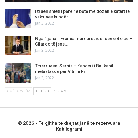
Izraeli shteti i parë në botë me dozën e katërt të
vaksinës kundër…
Jan 3, 2022
Nga 1 janari Franca merr presidencën e BE-së –
Cilat do të jenë…
Jan 3, 2022
Tmerruese: Serbia – Kanceri i Ballkanit
metastazon për Vitin e Ri
Jan 3, 2022
MËPARSHËM
TJETËR
1 të 459
© 2026 - Të gjitha të drejtat janë të rezervuara
Kabllogrami