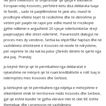
Evropian ndaj Kosovës, përfshirë këtu disa deklarata tuaja
të fundit, , sado të paqëllimshme të janë ato, mund të
prodhojnë efekte tejet të rezikshme dhe të dëmshme jo
vetëm për paqën në rajon por edhe mund të rrezikojnë
gjithë ndikimin e angazhimit 20 vjeçar ndërkombëtar drejt
paqëruajtjes dhe shtet-ndërtimit. Pavarësisht dialogut në
proces mes dy vendeve, Serbia ka shpërfillur haptazi dhe në
vazhdimësi shtetësinë e Kosovës në nivele të ndryshme,
për veprime të cila nuk ka patur çfarëdo dënimi të qartë nga
ana juaj. Prandaj:
Ju bëjmë thirrje që të përmbaheni nga deklaratat e
njëanshme në mënyrë që të ruani kredibilitetin e rolit tuaj si
ndërmjetës mes Kosovës dhe Serbisë;
Ju kërkojmë që të përmbaheni nga ndjekja e mëtejshme e
shkëmbimit etnik të territoreve midis Kosovës dhe Serbisë,
gjë që është kundër të gjitha vlerave mbi të cilat BE është
themeluar dhe i promovon në vazhdimësi;