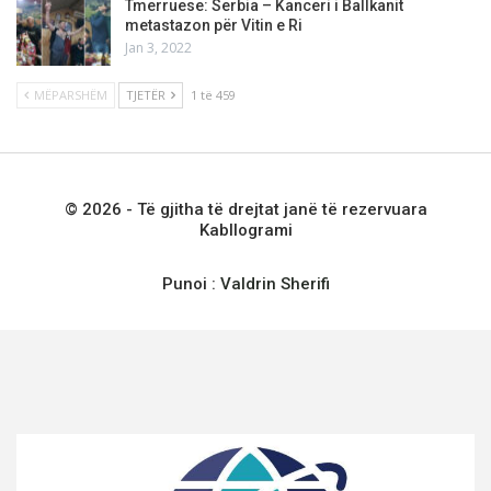
Tmerruese: Serbia – Kanceri i Ballkanit
metastazon për Vitin e Ri
Jan 3, 2022
MËPARSHËM
TJETËR
1 të 459
© 2026 - Të gjitha të drejtat janë të rezervuara
Kabllogrami
Punoi :
Valdrin Sherifi