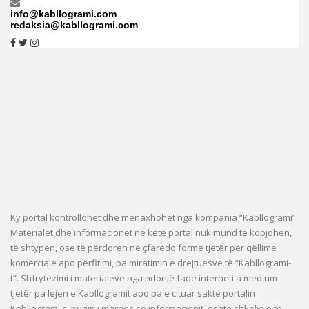
info@kabllogrami.com
redaksia@kabllogrami.com
Ky portal kontrollohet dhe menaxhohet nga kompania “Kabllogrami”.
Materialet dhe informacionet në këtë portal nuk mund të kopjohen,
të shtypen, ose të përdoren në çfarëdo forme tjetër për qëllime
komerciale apo përfitimi, pa miratimin e drejtuesve të “Kabllogrami-
t”. Shfrytëzimi i materialeve nga ndonjë faqe interneti a medium
tjetër pa lejen e Kabllogramit apo pa e cituar saktë portalin
Kabllogrami si burim i marrjes së informacionit, është shkelje e të