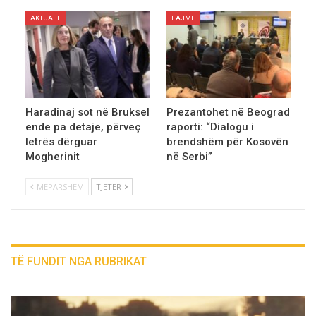
AKTUALE
LAJME
Haradinaj sot nё Bruksel
Prezantohet në Beograd
ende pa detaje, pёrveç
raporti: “Dialogu i
letrës dёrguar
brendshëm për Kosovën
Mogherinit
në Serbi”
MËPARSHËM
TJETËR
TË FUNDIT NGA RUBRIKAT