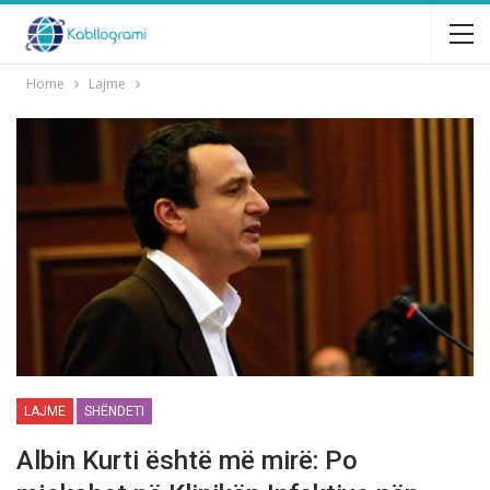
Home
Lajme
LAJME
SHËNDETI
Albin Kurti është më mirë: Po