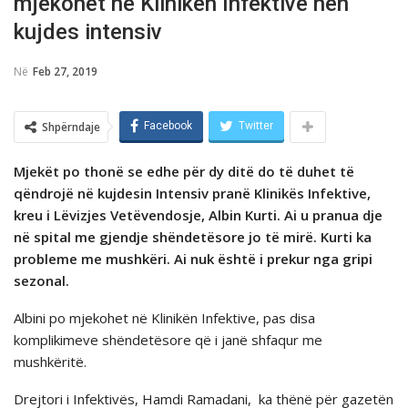
mjekohet në Klinikën Infektive nën
kujdes intensiv
Në
Feb 27, 2019
Shpërndaje
Facebook
Twitter
Mjekët po thonë se edhe për dy ditë do të duhet të
qëndrojë në kujdesin Intensiv pranë Klinikës Infektive,
kreu i Lëvizjes Vetëvendosje, Albin Kurti. Ai u pranua dje
në spital me gjendje shëndetësore jo të mirë. Kurti ka
probleme me mushkëri. Ai nuk është i prekur nga gripi
sezonal.
Albini po mjekohet në Klinikën Infektive, pas disa
komplikimeve shëndetësore që i janë shfaqur me
mushkëritë.
Drejtori i Infektivës, Hamdi Ramadani, ka thënë për gazetën