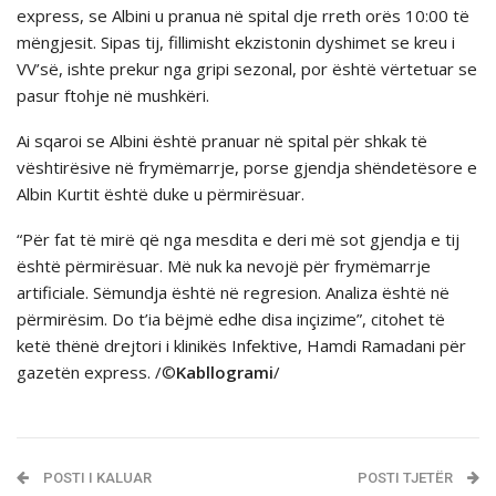
express, se Albini u pranua në spital dje rreth orës 10:00 të
mëngjesit. Sipas tij, fillimisht ekzistonin dyshimet se kreu i
VV’së, ishte prekur nga gripi sezonal, por është vërtetuar se
pasur ftohje në mushkëri.
Ai sqaroi se Albini është pranuar në spital për shkak të
vështirësive në frymëmarrje, porse gjendja shëndetësore e
Albin Kurtit është duke u përmirësuar.
“Për fat të mirë që nga mesdita e deri më sot gjendja e tij
është përmirësuar. Më nuk ka nevojë për frymëmarrje
artificiale. Sëmundja është në regresion. Analiza është në
përmirësim. Do t’ia bëjmë edhe disa inçizime”, citohet të
ketë thënë drejtori i klinikës Infektive, Hamdi Ramadani për
gazetën express. /©
Kabllogrami
/
POSTI I KALUAR
POSTI TJETËR