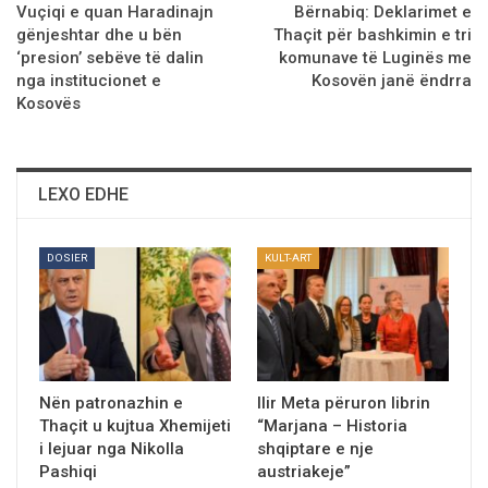
Vuçiqi e quan Haradinajn
Bërnabiq: Deklarimet e
gënjeshtar dhe u bën
Thaçit për bashkimin e tri
‘presion’ sebëve të dalin
komunave të Luginës me
nga institucionet e
Kosovën janë ëndrra
Kosovës
LEXO EDHE
DOSIER
KULT-ART
Nën patronazhin e
Ilir Meta pёruron librin
Thaçit u kujtua Xhemijeti
“Marjana – Historia
i lejuar nga Nikolla
shqiptare e nje
Pashiqi
austriakeje”