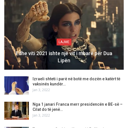
LAJME
Edhe viti 2021 ishte një vit i mbarë për Dua
Lipën
Izraeli shteti i parë në botë me dozën e katërt të
vaksinës kundër…
Jan 3, 2022
Nga 1 janari Franca merr presidencën e BE-së –
Cilat do të jenë…
Jan 3, 2022