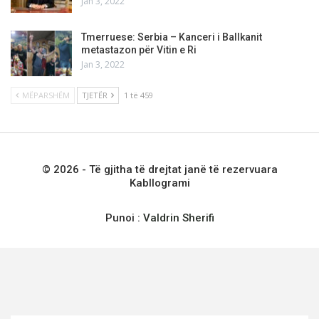
Jan 3, 2022
Tmerruese: Serbia – Kanceri i Ballkanit
metastazon për Vitin e Ri
Jan 3, 2022
MËPARSHËM
TJETËR
1 të 459
© 2026 - Të gjitha të drejtat janë të rezervuara
Kabllogrami
Punoi :
Valdrin Sherifi