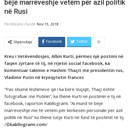
bëjë marrëveshje vetëm për azil politik
në Rusi
Përditësimi i fundit
Nov 15, 2018
Shpërndaje
Facebook
Twitter
Kreu i Vetëvendosjes, Albin Kurti, përmes një postimi në
faqen zyrtare të tij, në rrjetin social facebook, ka
komentuar takimin e Hashim Thaçit me presidentin rus,
Vladimir Putin në kryeqytetin francez
“Pas shumë lëshimeve që i ka bërë Vuçiqit, Thaçi është
fotografuar me Putinin”, ka thënë Kurti në postimin e tij në
facebook, raporton Kabllogrami. “Ai mund të bëjë
marrëveshje me të vetëm për kërkesën personale për azil
politik në Rusi” ka thënë tutje Kurti në fund të postimit të tij.
/
©kabllogrami.com
/