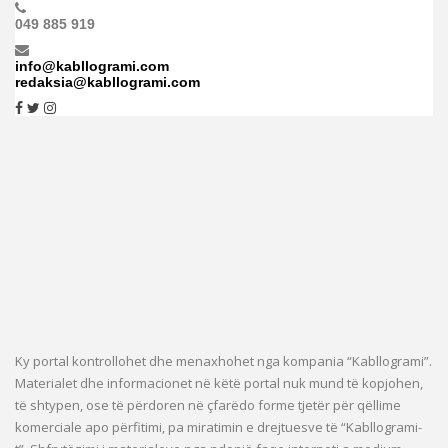
049 885 919
info@kabllogrami.com
redaksia@kabllogrami.com
Ky portal kontrollohet dhe menaxhohet nga kompania “Kabllogrami”.
Materialet dhe informacionet në këtë portal nuk mund të kopjohen,
të shtypen, ose të përdoren në çfarëdo forme tjetër për qëllime
komerciale apo përfitimi, pa miratimin e drejtuesve të “Kabllogrami-