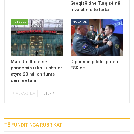
Greqisë dhe Turqisë në
nivelet më të larta
FUTBOLL
NGJARJE
Man Utd thotë se
Diplomon piloti i parë i
pandemia u ka kushtuar
FSK-së
atyre 28 milion funte
deri më tani
MËPARSHËM
TJETËR
TË FUNDIT NGA RUBRIKAT