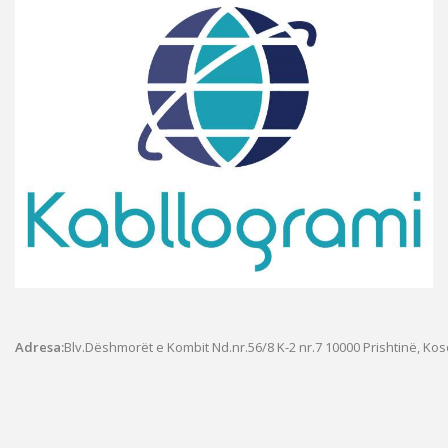
Adresa:
Blv.Dëshmorët e Kombit Nd.nr.56/8 K-2 nr.7
10000 Prishtinë, Ko