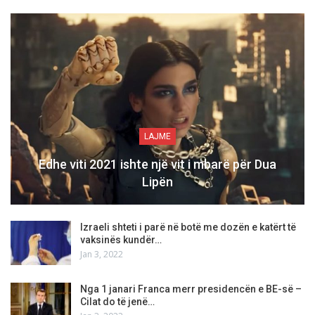
LAJME
Edhe viti 2021 ishte një vit i mbarë për Dua
Lipën
Izraeli shteti i parë në botë me dozën e katërt të
vaksinës kundër…
Jan 3, 2022
Nga 1 janari Franca merr presidencën e BE-së –
Cilat do të jenë…