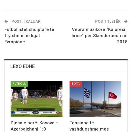
POSTI I KALUAR
POSTI TJETËR
Futbollistët shqiptarë të
Vepra muzikore “Kalorësi i
frytshëm në ligat
lirisë” për Skënderbeun në
Evropiane
2018
LEXO EDHE
FUTBOLL
BOTA
Pjesa e parё: Kosova –
Tensione të
Azerbajxhani 1:0
vazhdueshme mes