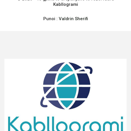
Kabllogrami
Punoi :
Valdrin Sherifi