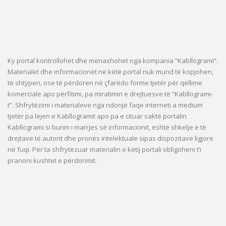
Ky portal kontrollohet dhe menaxhohet nga kompania “Kabllogrami”.
Materialet dhe informacionet në këtë portal nuk mund të kopjohen,
të shtypen, ose të përdoren në çfarëdo forme tjetër për qëllime
komerciale apo përfitimi, pa miratimin e drejtuesve të “Kabllogrami-
t”. Shfrytëzimi i materialeve nga ndonjë faqe interneti a medium
tjetër pa lejen e Kabllogramit apo pa e cituar saktë portalin
Kabllogrami si burim i marrjes së informacionit, është shkelje e të
drejtave të autorit dhe pronës intelektuale sipas dispozitave ligjore
në fuqi. Për ta shfrytëzuar materialin e këtij portali obligoheni t’i
pranoni kushtet e përdorimit.