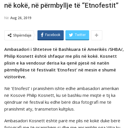
në kokë, në përmbyllje të “Etnofestit”
Në
Aug 26, 2019
Shpërndaje
Facebook
Twitter
Ambasadori i Shteteve të Bashkuara të Amerikës /SHBA/,
Philip Kosnett është shfaqur me plis në kokë. Kosnett
plisin e ka vendosur derisa ka qenë pjesë në natën
përmbyllëse të festivalit ‘Etnofest’ në mesin e shumë
vizitorëve.
Në ‘Etnofest’ i pranishëm ishte edhe ambasadori amerikan
në Kosovë Philip Kosnett, ku së bashku me miqtë e tij ka
qëndruar në festival ku edhe bërë disa fotografi me të
pranishmit aty, transmeton kultplus.
Ambasadori Kosnett është parë me plis në kokë duke bërë
fotografi me të pranishëm si dhe me ansamblin nga Vitia ku