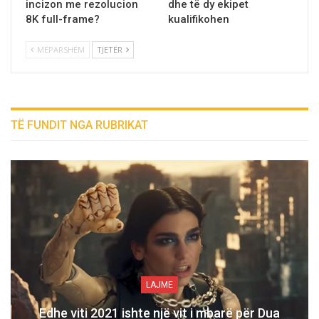
incizon me rezolucion
dhe tё dy ekipet
8K full-frame?
kualifikohen
MËPARSHËM
TJETËR
TË FUNDIT NGA RUBRIKAT
LAJME
Edhe viti 2021 ishte një vit i mbarë për Dua