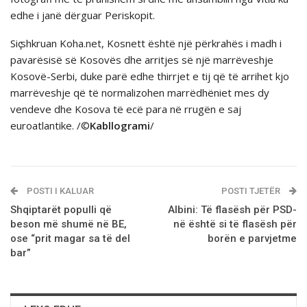
edhe i janë dërguar Periskopit.
Siҫ shkruan Koha.net, Kosnett është një përkrahës i madh i
pavarësisë së Kosovës dhe arritjes së një marrëveshje
Kosovë-Serbi, duke parë edhe thirrjet e tij që të arrihet kjo
marrëveshje që të normalizohen marrëdhëniet mes dy
vendeve dhe Kosova të ecë para në rrugën e saj
euroatlantike. /©
Kabllogrami
/
POSTI I KALUAR
POSTI TJETËR
Shqiptarët populli që
Albini: Të flasësh për PSD-
beson më shumë në BE,
në është si të flasësh për
ose “prit magar sa të del
borën e parvjetme
bar”