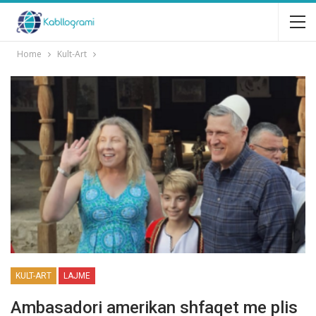
Home
Kult-Art
KULT-ART
LAJME
Ambasadori amerikan shfaqet me plis