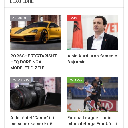
LEXO EDHE
AUTOMOTO
LAJME
PORSCHE ZYRTARISHT
Albin Kurti uron festën e
HEQ DORË NGA
Bajramit
MODELET DIZELË
FOTO-VIDEO
FUTBOLL
A do të del ‘Canon’ i ri
Europa League: Lacio
me super kamerë që
mboshtet nga Frankfurti