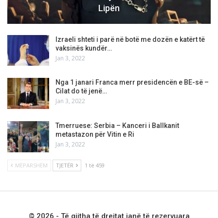
Lipën
Izraeli shteti i parë në botë me dozën e katërt të
vaksinës kundër…
Jan 3, 2022
Nga 1 janari Franca merr presidencën e BE-së –
Cilat do të jenë…
Jan 3, 2022
Tmerruese: Serbia – Kanceri i Ballkanit
metastazon për Vitin e Ri
Jan 3, 2022
MËPARSHËM
TJETËR
1 të 459
© 2026 - Të gjitha të drejtat janë të rezervuara