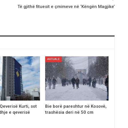
Të gjithë fituesit e çmimeve në ‘Këngën Magjike’
AKTUALE
Qeverisë Kurti, sot
Bie borë pareshtur në Kosovë,
dhje e qeverisë
trashësia deri në 50 cm