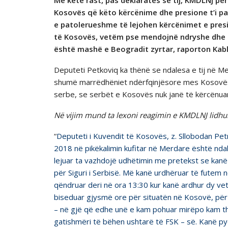
Me këtë rast, pas deklaratёs sё tij, KMDLNj pё
Kosovёs që këto kërcënime dhe presione t’i p
e patolerueshme tё lejohen kёrcёnimet e presi
tё Kosovёs, vetёm pse mendojnё ndryshe dhe s’
ёshtё mashё e Beogradit zyrtar, raporton Kab
Deputeti Petkoviq ka thёnё se ndalesa e tij në Me
shumë marrëdhëniet ndërfqinjësore mes Kosovës 
serbe, se serbёt e Kosovёs nuk janё tё kёrcёnua
Nё vijim mund ta lexoni reagimin e KMDLNJ lidhur
“
Deputeti i Kuvendit të Kosovës, z. Sllobodan Pe
2018 në pikëkalimin kufitar në Merdare është nda
lejuar ta vazhdojë udhëtimin me pretekst se kanë 
për Siguri i Serbisë. Më kanë urdhëruar të futem në
qëndruar deri në ora 13:30 kur kanë ardhur dy ve
biseduar gjysmë ore për situatën në Kosovë, për
– në gjë që edhe unë e kam pohuar mirëpo kam th
gatishmëri të bëhen ushtarë të FSK – së. Kanë py