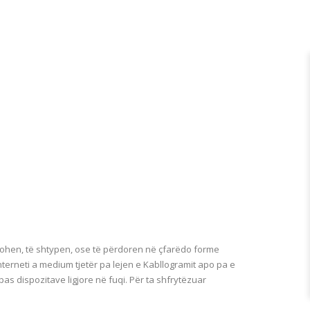
johen, të shtypen, ose të përdoren në çfarëdo forme
interneti a medium tjetër pa lejen e Kabllogramit apo pa e
ipas dispozitave ligjore në fuqi. Për ta shfrytëzuar