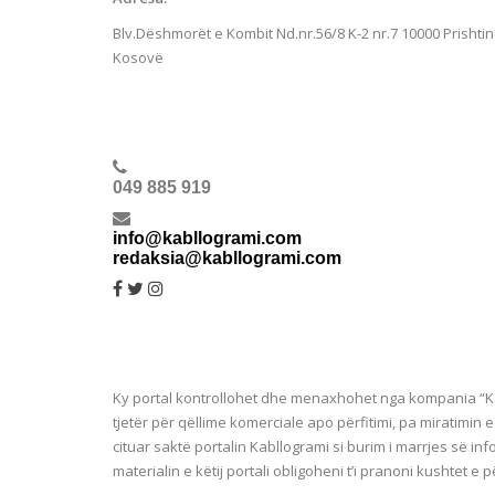
Blv.Dëshmorët e Kombit Nd.nr.56/8 K-2 nr.7
10000 Prishtin
Kosovë
049 885 919
info@kabllogrami.com
redaksia@kabllogrami.com
Ky portal kontrollohet dhe menaxhohet nga kompania “Ka
tjetër për qëllime komerciale apo përfitimi, pa miratimin 
cituar saktë portalin Kabllogrami si burim i marrjes së inf
materialin e këtij portali obligoheni t’i pranoni kushtet e p