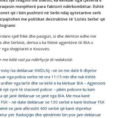
rmes njё reagimi me shkrim, ka kërkuar nga Qeveria e
araqesin menjёherё para faktorit ndërkombëtar. Ёshtё
onet qё i bёn pushteti nё Serbi ndaj qytetarёve serb
pajtohen me politikat destruktive tё ‘Listёs Serbe’ qё
llogrami
rdare sjell frikë dhe pasiguri, si dhe dëmton edhe më
dhe Serbisë, derisa u ka thёnё agjentёve tё BIA-s
r nga shqiptarёt e Kosovёs.
 me kёtё rast pa ndёrhyrje tё redaksisё:
troviq i ka deklaruar KMDLNj –së se me datë 8 dhjetor
luar nga policia serbe në ora 11:15 min dhe nuk është
urdhër nga lartë dhe se këtë e ka kërkuar BIA – Agjencioni
 një zyrë të stacionit policor – pikës policore ku kam
ta që janë deklaruar se janë nga BIA. Me mua kanë
 FSK – në duke deklaruar se 130 serbë e kanë lëshuar FSK
ënë se janë afërsisht 400 serbë që kanë shprehur
etur për Radoiçiqin dhe qëndrimin tim pse jam deklaruar