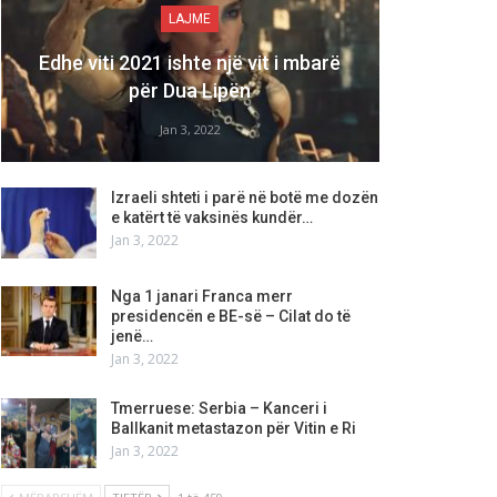
LAJME
Edhe viti 2021 ishte një vit i mbarë
për Dua Lipën
Jan 3, 2022
Izraeli shteti i parë në botë me dozën
e katërt të vaksinës kundër…
Jan 3, 2022
Nga 1 janari Franca merr
presidencën e BE-së – Cilat do të
jenë…
Jan 3, 2022
Tmerruese: Serbia – Kanceri i
Ballkanit metastazon për Vitin e Ri
Jan 3, 2022