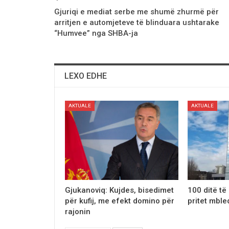
Gjuriqi e mediat serbe me shumё zhurmё për
arritjen e automjeteve të blinduara ushtarake
“Humvee” nga SHBA-ja
LEXO EDHE
AKTUALE
AKTUALE
Gjukanoviq: Kujdes, bisedimet
100 ditë të 
për kufij, me efekt domino për
pritet mble
rajonin