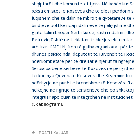
shqiptarët dhe komunitetet tjera. Në kohën kur S
(ekstremistët) e Kosovës dhe të cilët i përdorin 
fuqishëm dhe të dalin në mbrojtje qytetarëve të 
bindjeve politike ndaj ndalimeve të paligjshme dh
gjatë kalimit nëpër Serbi kurse, rasti i ndalimit d
Petroviq është rast eklatant i shkeljes elementare i
arbitrar. KMDLNj fton të gjitha organizatat për t
dhunës psikike ndaj deputetit të Kuvendit të Kos
ndërkombëtare për të drejtat e njeriut ta ngrejn
Serbia ua bënë serbëve të Kosovës në përgjithësi
kërkon nga Qeveria e Kosovës dhe Kryeministri 
ndërhyrje në punët e brendshme të Kosovës t’i a
ndikojnë në ngritje të tensioneve dhe po shkakto
integruar apo duan të integrohen në institucione
©
Kabllogrami
/
POSTI I KALUAR