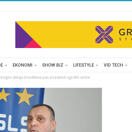
DE
EKONOMI
SHOW BIZ
LIFESTYLE
VID TECH
tregon detaje tronditëse pas arrestimit nga BIA serbe