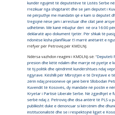
kundër ngujimit të deputetëve të Listës Serbe n
rrezikuar nga shqiptarët dhe se jam deputet i Ku
në përputhje me mandatin që e kam si deputet dh
tregojnë nëse jam i arrestuar dhe cilat janë arsy
udhëtimin. Më kanë mbajtur deri në ora 16:00 për
deklaratë apo dokument tjetër. Për shkak të pasi
ndonëse kisha planifikuar t’i marrë anëtarët e ngus
rrëfyer për Petroviq pёr KMDLNJ.
Ndёrsa vazhdon reagimi i KMDLNJ-sё: “
Deputeti P
presion dhe këtë ndalim dhe marrje në pyetje e ko
të tij politik dhe qëndrimit kundërshtues ndaj ve
ngjyrave. Këshilli për Mbrojtjen e të Drejtave e të
zërin ndaj presioneve që janë bërë Sllobodan Petro
Kuvendit të Kosovës, dy mandate në postin e nën
Kryetar i Partisë Liberale Serbe. Në zgjedhjet e
serbë ndaj z. Petroviq dhe disa antërë të PLS u p
publikisht duke e denoncuar si kërcënim dhe dhu
institucionalistë dhe se i respektojnë ligjet e Ko