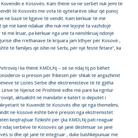
ë Kuvendin e Kosovës. Kam thënë se ne serbët nuk jemi të
vendit të Kosovës me vota të qytetarëve sikur që punoj
e në bazë të ligjeve të vendit. Kam kërkuar të më
et që më kanë ndaluar dhe nuk më lejojnë ta vazhdojë
 të më liruar, pa kërkuar nga unë ta nënshkruaj ndonjë
gurisë dhe rrethanave të krijuara jam kthyer për Kosovë ,
htë të familjes që ishin në Serbi, për një festë fetare
”, ka
etroviq i ka thënë KMDLNj – së se ndaj tij po bëhet
nsideron si presion për frikësim për shkak të angazhimit
primeve të Listёs Serbe dhe ekstremistëve të të gjitha
 Lirive të Njeriut në Prishtinë edhe më parë ka ngritur
viqit, aktualisht në mandatin e katërt si deputet i
kryetarit të Kuvendit të Kosovës dhe që nga themelimi,
 fundit në Kosovë është bërë presion nga ekstremistët
atën keqtrajtuar fizikisht për çka KMDLNj pati reaguar
në ndaj serbëve të Kosovës që janë dëshmuar se janë
sovës si dhe që janë të integruar , duke bashkëpunuar me