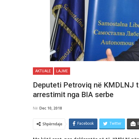
AKTUALE
LAJME
Deputeti Petroviq nё KMDLNJ t
arrestimit nga BIA serbe
Në
Dec 10, 2018
Shpërndaje
Facebook
Twitter