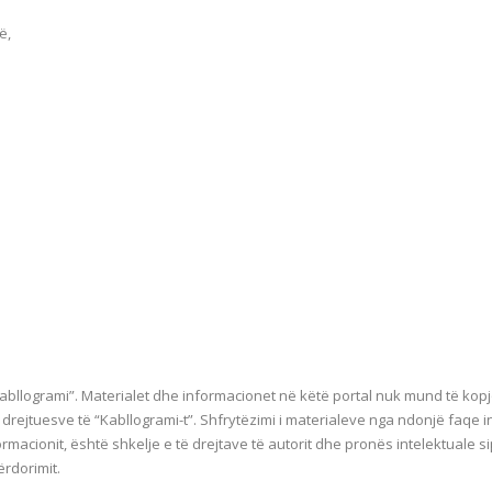
ë,
bllogrami”. Materialet dhe informacionet në këtë portal nuk mund të kop
e drejtuesve të “Kabllogrami-t”. Shfrytëzimi i materialeve nga ndonjë faqe 
ormacionit, është shkelje e të drejtave të autorit dhe pronës intelektuale s
ërdorimit.