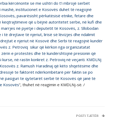
erbia kërcënonte se me ushtri do t’i mbrojë serbët
si mashë, institucionet e Kosovës duhet të reagojnë
Kosovës, pavarësisht përkatësisë etnike, fetare dhe
e keqtrajtimeve që u bëjnë autoritetet serbe, në kufi dhe
he marrjes në pyetje i deputetit të Kosovës, z. Sllobodan
 të drejtave të njeriut, lirisë së lëvizjes dhe ndalimit
ë drejtat e njeriut në Kosovë dhe Serbi të reagojnë kundër
ovës z. Petroviq sikur që kërkon nga organizatatat
ë zërin e protestës dhe të kundërshtojnë presionin që
 kurse, në rastin konkret z. Petroviq në veçanti. KMDLNj
i Kosovës z. Ramush Haradinaj që këto shqetësime dhe
dresojë te faktorët ndërkombëtarë për faktin se po
jnë pasiguri te qytetarët serbë të Kosovës që janë të
t e Kosovës
”, thuhet në reagimin e KMDLNj-së. /
POSTI TJETËR