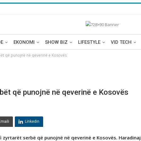
DE
EKONOMI
SHOW BIZ
LIFESTYLE
VID TECH
bët që punojnë në qeverinë e Kosovës
rbët që punojnë në qeverinë e Kosovës
Emaili
Linkedin
ufi zyrtarët serbë që punojnë në qeverinë e Kosovës. Haradinaj 