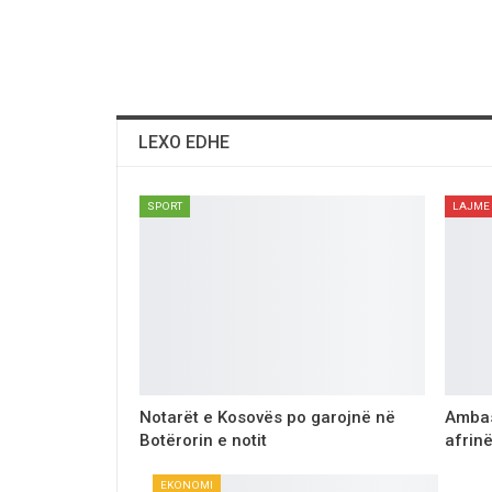
LEXO EDHE
SPORT
LAJME
Notarët e Kosovës po garojnë në
Ambas
Botërorin e notit
afrin
EKONOMI