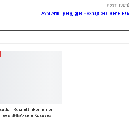
POSTI TJET
Avni Arifi i përgjigjet Hoxhajt për idenë e t
adori Kosnett rikonfirmon
ё mes SHBA-sё e Kosovёs