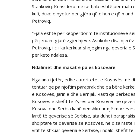
Stankoviq. Konsiderojmë se fjala është për maltre
kufi, duke e pyetur për gjëra që dihen e që mund
Petroviq.
“Fjala është për keqpërdorim të institucioneve se
përjetuam gjatë zgjedhjeve. Asokohe disa njerëz 
Petroviq, i cili ka kërkuar shpjegim nga qeveria e
për këto ndalesa.
Ndalimet dhe masat e palës kosovare
Nga ana tjetër, edhe autoritetet e Kosovës, në dis
tentuar që pa njoftim paraprak dhe pa bërë kërkes
e Kosovës, Jarinje dhe Bërnjak. Rasti që përkeqës
Kosovës e shefit të Zyrës për Kosovën në qeverin
Kosova dhe Serbia kanë nënshkruar një marrëveshje
lartë të qeverisë së Serbisë, ata duhet parapraki
shqiptarë të qeverisë së Kosovës, në disa raste iu
vitit të shkuar qeveria e Serbisë, i ndaloi shefit 