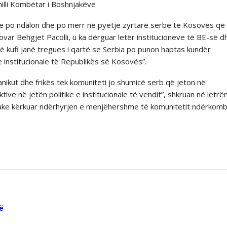
hilli Kombëtar i Boshnjakëve
erbe po ndalon dhe po merr në pyetje zyrtarë serbë të Kosovës që
var Behgjet Pacolli, u ka dërguar letër institucioneve të BE-së d
ë kufi janë tregues i qartë se Serbia po punon haptas kundër
e institucionale të Republikës së Kosovës”.
panikut dhe frikës tek komuniteti jo shumicë serb që jeton në
e në jetën politike e institucionale të vendit”, shkruan në letrë
i, duke kërkuar ndërhyrjen e menjëhershme të komunitetit ndërkom
të