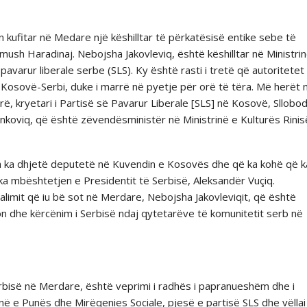
in kufitar në Medare një këshilltar të përkatësisë entike sebe të
amush Haradinaj. Nebojsha Jakovleviq, është këshilltar në Ministri
avarur liberale serbe (SLS). Ky është rasti i tretë që autoritetet
in Kosovë-Serbi, duke i marrë në pyetje për orë të tëra. Më herët 
ë, kryetari i Partisë së Pavarur Liberale [SLS] në Kosovë, Sllobo
ankoviq, që është zëvendësministër në Ministrinë e Kulturës Rinis
cila ka dhjetë deputetë në Kuvendin e Kosovës dhe që ka kohë që 
 ka mbështetjen e Presidentit të Serbisë, Aleksandër Vuçiq.
limit që iu bë sot në Merdare, Nebojsha Jakovleviqit, që është
sion dhe kërcënim i Serbisë ndaj qytetarëve të komunitetit serb në
erbisë në Merdare, është veprimi i radhës i papranueshëm dhe i
në e Punës dhe Mirëqenies Sociale, pjesë e partisë SLS dhe vëllai 