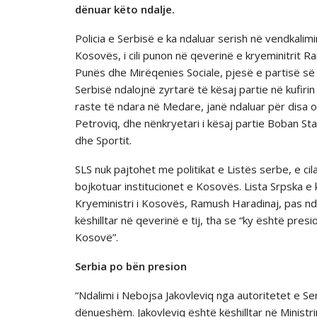
dënuar këto ndalje.
Policia e Serbisë e ka ndaluar serish në vendkalim
Kosovës, i cili punon në qeverinë e kryeminitrit R
Punës dhe Mirëqenies Sociale, pjesë e partisë së p
Serbisë ndalojnë zyrtarë të kësaj partie në kufir
raste të ndara në Medare, janë ndaluar për disa or
Petroviq, dhe nënkryetari i kësaj partie Boban St
dhe Sportit.
SLS nuk pajtohet me politikat e Listës serbe, e 
bojkotuar institucionet e Kosovës. Lista Srpska e
Kryeministri i Kosovës, Ramush Haradinaj, pas nda
këshilltar në qeverinë e tij, tha se “ky është pre
Kosovë”.
Serbia po bën presion
“Ndalimi i Nebojsa Jakovleviq nga autoritetet e S
dënueshëm. Jakovleviq është këshilltar në Ministri