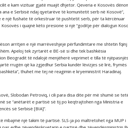
 cilit e kam vizituar gjatë muajit dhjetor. Qeveria e Kosovës dëno
a ana e Serbisë ndaj qyetarëve të komunitetit serb në Kosovë”,
ë e një fushate të orkestruar të pushtetit serb, për ta kërcënuar
 e Kosovës i quajnë këto presione si një “goditje për dialogun Kos
son arritjen e një marrëveshjeje përfundimtare me shtetin fqinj
shëm. Apeloj tek zyrtarët e BE-së si dhe tek bashkësia
sion Beogradit të ndalojë menjëherë veprimet e tilla të njëpasnj
artë rrugën që ka zgjedhur Serbia kundër lëvizjes së lirë, frymës
ashkëta”, thuhet me tej në reagimin e kryeministrit Haradinaj.
sovë, Slobodan Petroviq, i cili para disa dite për më shumë se tet
në se “anëtarët e partisë së tij po keqtrajtohen nga Ministria e
ncës së Serbisë [BIA]”.
ë mbajmë një takim të partisë. SLS-ja po maltretohet nga MUP i
më pas edhe zëvendëskryetarin e partisë dhe zëvendësministrin 