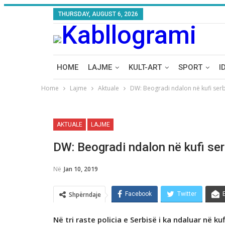
THURSDAY, AUGUST 6, 2026
HOME
LAJME
KULT-ART
SPORT
I
Home
Lajme
Aktuale
DW: Beogradi ndalon në kufi ser
AKTUALE
LAJME
DW: Beogradi ndalon në kufi se
Në
Jan 10, 2019
Shpërndaje
Facebook
Twitter
Në tri raste policia e Serbisë i ka ndaluar në k