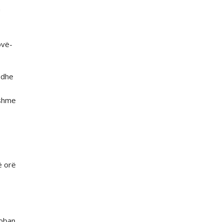
n
ovë-
 dhe
ëshme
ë orë
Boban