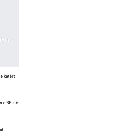
 Dua
e katërt
n e BE-së
it