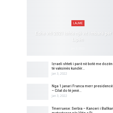
LAJME
Edhe viti 2021 ishte një vit i mbarë për
Lipën
Jan 3, 2022
Izraeli shteti i parë në botë me dozën 
të vaksinës kundër…
Jan 3, 2022
Nga 1 janari Franca merr presidencë
– Cilat do të jenë…
Jan 3, 2022
Tmerruese: Serbia – Kanceri i Ballkan
metastazon për Vitin e Ri