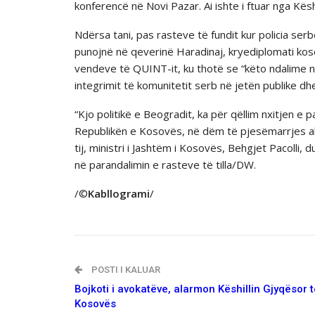
konferencë në Novi Pazar. Ai ishte i ftuar nga Kës
Ndërsa tani, pas rasteve të fundit kur policia s
punojnë në qeverinë Haradinaj, kryediplomati koso
vendeve të QUINT-it, ku thotë se “këto ndalime n
integrimit të komunitetit serb në jetën publike dh
“Kjo politikë e Beogradit, ka për qëllim nxitjen e 
Republikën e Kosovës, në dëm të pjesëmarrjes aktiv
tij, ministri i Jashtëm i Kosovës, Behgjet Pacoll
në parandalimin e rasteve të tilla/DW.
/©
Kabllogrami
/
POSTI I KALUAR
Bojkoti i avokatëve, alarmon Këshillin Gjyqësor 
Kosovës