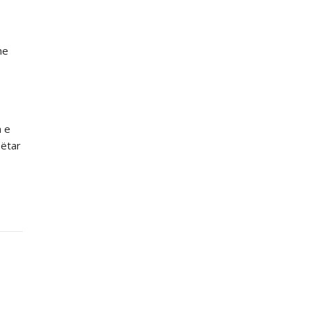
he
n e
bëtar