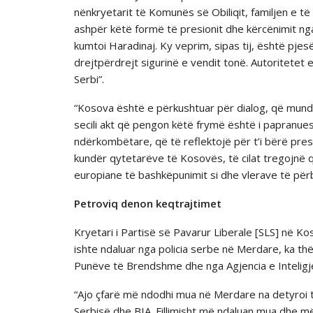
nënkryetarit të Komunës së Obiliqit, familjen e të
ashpër këtë formë të presionit dhe kërcënimit ng
kumtoi Haradinaj. Ky veprim, sipas tij, është pjes
drejtpërdrejt sigurinë e vendit tonë. Autoritetet
Serbi”.
“Kosova është e përkushtuar për dialog, që mundë
secili akt që pengon këtë frymë është i papranue
ndërkombëtare, që të reflektojë për t’i bërë pre
kundër qytetarëve të Kosovës, të cilat tregojnë q
europiane të bashkëpunimit si dhe vlerave të përb
Petroviq denon keqtrajtimet
Kryetari i Partisë së Pavarur Liberale [SLS] në Ko
ishte ndaluar nga policia serbe në Merdare, ka thë
Punëve të Brendshme dhe nga Agjencia e Inteligje
“Ajo çfarë më ndodhi mua në Merdare na detyroi t
Serbisë dhe BIA. Fillimisht më ndaluan mua dhe 