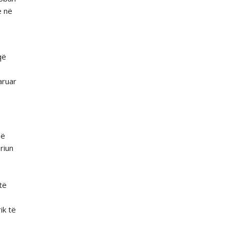
ë në
që
aruar
në
riun
të
ik të