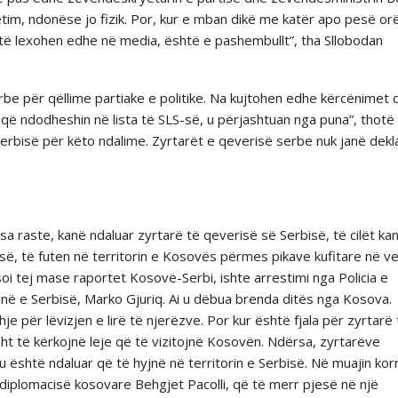
tim, ndonëse jo fizik. Por, kur e mban dikë me katër apo pesë or
 të lexohen edhe në media, është e pashembullt”, tha Sllobodan
rbe për qëllime partiake e politike. Na kujtohen edhe kërcënimet 
që ndodheshin në lista të SLS-së, u përjashtuan nga puna”, thotë
 Serbisë për këto ndalime. Zyrtarët e qeverisë serbe nuk janë dekl
a raste, kanë ndaluar zyrtarë të qeverisë së Serbisë, të cilët ka
ë, të futen në territorin e Kosovës përmes pikave kufitare në ve
oi tej mase raportet Kosovë-Serbi, ishte arrestimi nga Policia e
ë e Serbisë, Marko Gjuriq. Ai u dëbua brenda ditës nga Kosova.
 për lëvizjen e lirë të njerëzve. Por kur është fjala për zyrtarë 
sht të kërkojnë leje që të vizitojnë Kosovën. Ndërsa, zyrtarëve
 është ndaluar që të hyjnë në territorin e Serbisë. Në muajin korr
të diplomacisë kosovare Behgjet Pacolli, që të merr pjesë në një