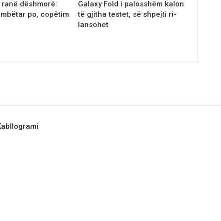
ë ranë dëshmorë:
Galaxy Fold i palosshëm kalon
mbëtar po, copëtim
të gjitha testet, së shpejti ri-
lansohet
 Kabllogrami