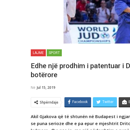
LAJME
SPORT
Edhe një prodhim i patentuar i 
botërore
Në
Jul 15, 2019
Shpërndaje
Facebook
Twitter
Akil Gjakova që të shtunën në Budapest i ngjan
se puna serioze dhe e pa epur e mjeshtrit Drito