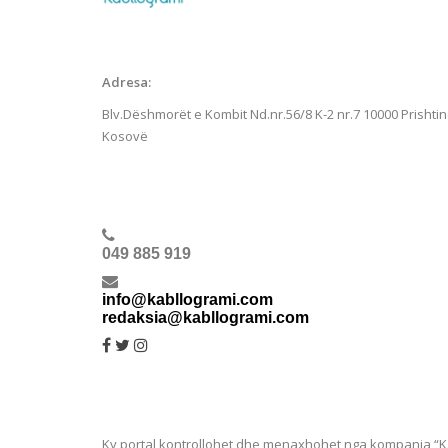
Adresa:
Blv.Dëshmorët e Kombit Nd.nr.56/8 K-2 nr.7
10000 Prishtin
Kosovë
049 885 919
info@kabllogrami.com
redaksia@kabllogrami.com
Ky portal kontrollohet dhe menaxhohet nga kompania “Ka