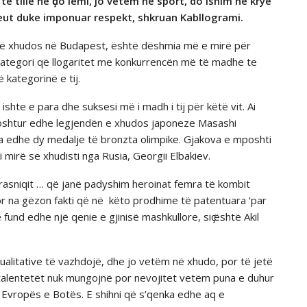
ë tillë në ҫdo lëmi, jo vetëm në sport, do ishim në krye
reut duke imponuar respekt, shkruan Kabllogrami.
x të xhudos në Budapest, është dëshmia më e mirë për
, kategori që llogaritet me konkurrencën më të madhe te
kategorinë e tij.
ishte e para dhe suksesi më i madh i tij për këtë vit. Ai
mposhtur edhe legjendën e xhudos japoneze Masashi
a edhe dy medalje të bronzta olimpike. Gjakova e mposhti
 mirë se xhudisti nga Rusia, Georgii Elbakiev.
Krasniqit … që janë padyshim heroinat femra të kombit
or na gëzon fakti që në këto prodhime të patentuara ‘par
fund edhe një qenie e gjinisë mashkullore, siҫ është Akil
ualitative të vazhdojë, dhe jo vetëm në xhudo, por të jetë
 talentetët nuk mungojnë por nevojitet vetëm puna e duhur
 Evropës e Botës. E shihni që s’qenka edhe aq e