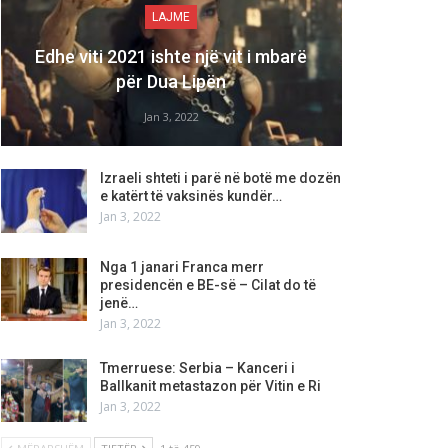
LAJME
Edhe viti 2021 ishte një vit i mbarë
për Dua Lipën
Jan 3, 2022
Izraeli shteti i parë në botë me dozën
e katërt të vaksinës kundër…
Jan 3, 2022
Nga 1 janari Franca merr
presidencën e BE-së – Cilat do të
jenë…
Jan 3, 2022
Tmerruese: Serbia – Kanceri i
Ballkanit metastazon për Vitin e Ri
Jan 3, 2022