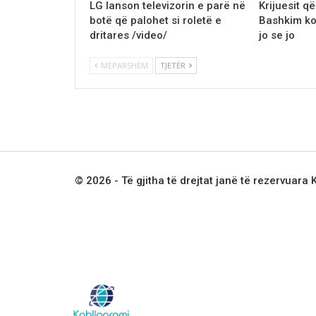
LG lanson televizorin e parë në
Krijuesit q
botë qё palohet si roletё e
Bashkim ko
dritares /video/
jo se jo
MËPARSHËM
TJETËR
© 2026 - Të gjitha të drejtat janë të rezervuara