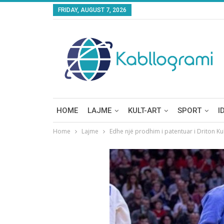
FRIDAY, AUGUST 7, 2026
HOME
LAJME
KULT-ART
SPORT
I
Home
Lajme
Edhe një prodhim i patentuar i Driton K