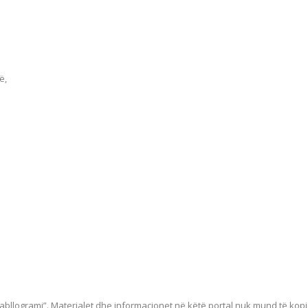
ë,
bllogrami”. Materialet dhe informacionet në këtë portal nuk mund të kop