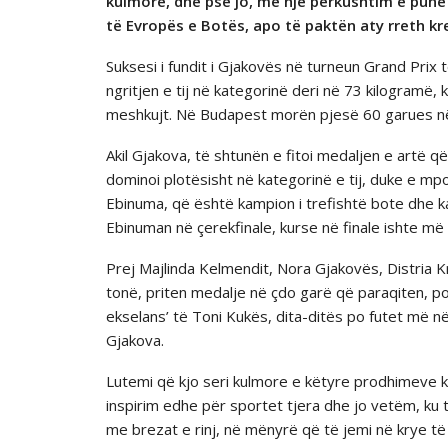
kulmore, dhe pse jo, me një përkushtim e punë t
të Evropës e Botës, apo të paktën aty rreth k
Suksesi i fundit i Gjakovës në turneun Grand Pri
ngritjen e tij në kategorinë deri në 73 kilogramë
meshkujt. Në Budapest morën pjesë 60 garues në 
Akil Gjakova, të shtunën e fitoi medaljen e artë që 
dominoi plotësisht në kategorinë e tij, duke e 
Ebinuma, që është kampion i trefishtë bote dhe k
Ebinuman në çerekfinale, kurse në finale ishte më i
Prej Majlinda Kelmendit, Nora Gjakovës, Distria 
tonë, priten medalje në çdo garë që paraqiten, p
ekselans’ të Toni Kukës, dita-ditës po futet më në 
Gjakova.
Lutemi që kjo seri kulmore e këtyre prodhimeve k
inspirim edhe për sportet tjera dhe jo vetëm, ku
me brezat e rinj, në mënyrë që të jemi në krye të