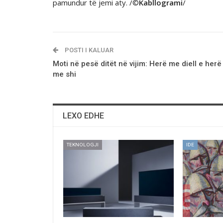
pamundur të jemi aty. /©
Kabllogrami
/
POSTI I KALUAR
Moti në pesë ditët në vijim: Herë me diell e herë
me shi
LEXO EDHE
TEKNOLOGJI
IDE