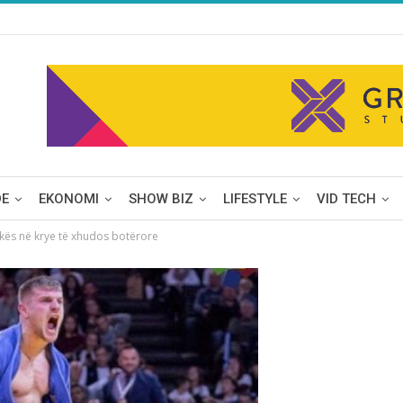
DE
EKONOMI
SHOW BIZ
LIFESTYLE
VID TECH
ukës në krye të xhudos botërore