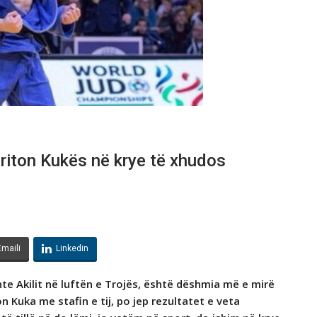
Driton Kukës në krye të xhudos
Emaili
Linkedin
te Akilit në luftën e Trojës, është dëshmia më e mirë
n Kuka me stafin e tij, po jep rezultatet e veta