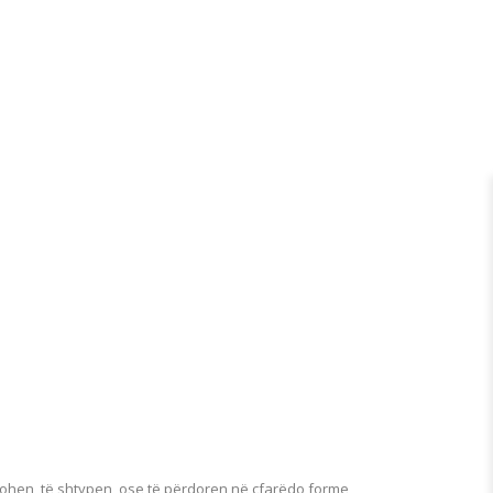
johen, të shtypen, ose të përdoren në çfarëdo forme