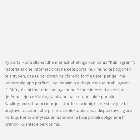
Ky portal kontrollohet dhe menaxhohet nga kompania “Kabllogrami”.
Materialet dhe informacionet në këtë portal nuk mund të kopjohen,
të shtypen, ose të përdoren në çfarëdo forme tjetër për qëllime
komerciale apo përfitimi, pa miratimin e drejtuesve të “Kabllogrami-
t”. Shfrytëzimi i materialeve nga ndonjë faqe interneti a medium
tjetër pa lejen e Kabllogramit apo pa e cituar saktë portalin
Kabllogrami si burim i marrjes së informacionit, është shkelje e të
drejtave të autorit dhe pronës intelektuale sipas dispozitave ligjore
në fuqi. Për ta shfrytëzuar materialin e këtij portali obligoheni t’i
pranoni kushtet e përdorimit.