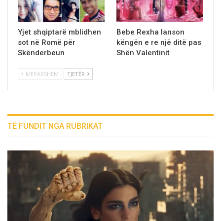
Yjet shqiptarë mblidhen
Bebe Rexha lanson
sot në Romë për
këngën e re një ditë pas
Skënderbeun
Shën Valentinit
MËPARSHËM
TJETËR
TË FUNDIT NGA RUBRIKAT