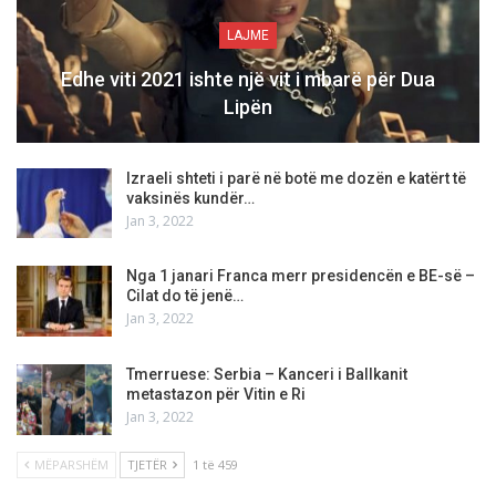
LAJME
Edhe viti 2021 ishte një vit i mbarë për Dua
Lipën
Izraeli shteti i parë në botë me dozën e katërt të
vaksinës kundër…
Jan 3, 2022
Nga 1 janari Franca merr presidencën e BE-së –
Cilat do të jenë…
Jan 3, 2022
Tmerruese: Serbia – Kanceri i Ballkanit
metastazon për Vitin e Ri
Jan 3, 2022
MËPARSHËM
TJETËR
1 të 459