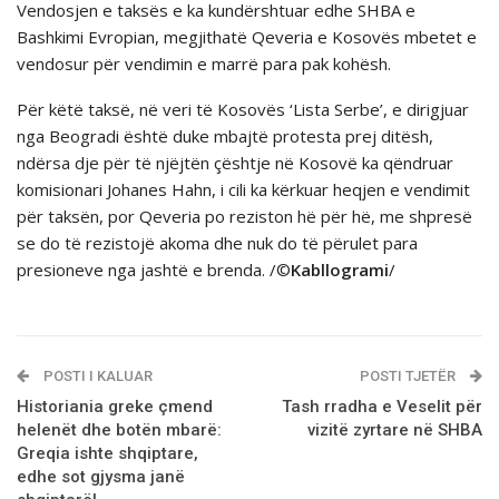
Vendosjen e taksës e ka kundërshtuar edhe SHBA e
Bashkimi Evropian, megjithatë Qeveria e Kosovës mbetet e
vendosur për vendimin e marrë para pak kohësh.
Për këtë taksë, në veri tё Kosovёs ‘Lista Serbe’, e dirigjuar
nga Beogradi ёshtё duke mbajtё protesta prej ditësh,
ndërsa dje për të njëjtën çështje në Kosovë ka qëndruar
komisionari Johanes Hahn, i cili ka kërkuar heqjen e vendimit
për taksën, por Qeveria po reziston hё pёr hё, me shpresё
se do tё rezistojё akoma dhe nuk do tё pёrulet para
presioneve nga jashtё e brenda. /©
Kabllogrami
/
POSTI I KALUAR
POSTI TJETËR
Historiania greke çmend
Tash rradha e Veselit për
helenët dhe botën mbarë:
vizitë zyrtare në SHBA
Greqia ishte shqiptare,
edhe sot gjysma janë