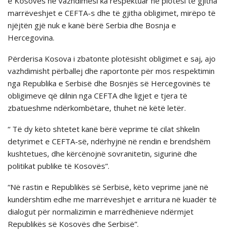
e Kosovës në vazhdimësi ka respektuar në plotësi të gjitha
marrëveshjet e CEFTA-s dhe të gjitha obligimet, mirëpo të
njëjtën gjë nuk e kanë bërë Serbia dhe Bosnja e
Hercegovina.
Përderisa Kosova i zbatonte plotësisht obligimet e saj, ajo
vazhdimisht përballej dhe raportonte për mos respektimin
nga Republika e Serbisë dhe Bosnjës së Hercegovinës të
obligimeve që dilnin nga CEFTA dhe ligjet e tjera të
zbatueshme ndërkombëtare, thuhet nё kёtё letёr.
“ Të dy këto shtetet kanë bërë veprime të cilat shkelin
detyrimet e CEFTA-së, ndërhyjnë në rendin e brendshëm
kushtetues, dhe kërcënojnë sovranitetin, sigurinë dhe
politikat publike të Kosovës”.
“Në rastin e Republikës së Serbisë, këto veprime janë në
kundërshtim edhe me marrëveshjet e arritura në kuadër të
dialogut për normalizimin e marrëdhënieve ndërmjet
Republikës së Kosovës dhe Serbisë”.