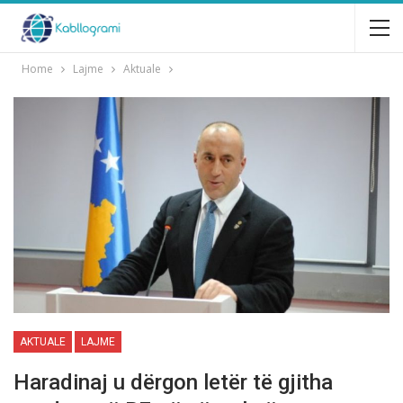
Home
Lajme
Aktuale
AKTUALE
LAJME
Haradinaj u dërgon letër të gjitha