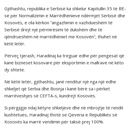
Gjithashtu, republika e Serbisë ka shkelur Kapitullin 35 të BE-
së për Normalizimin e Marrëdhënieve ndërmjet Serbisë dhe
Kosovës, e cila kërkon “angazhimin e vazhdueshëm të
Serbisë drejt një përmirësimi të dukshëm dhe të
qëndrueshëm në marrëdhëniet me Kosovën”, thuhet në
këtë letër.
Përveç tjerash, Haradinaj ka treguar edhe për pengesat që
kanë bizneset kosovare për eksportimin e mallrave në këto
dy shtete.
Në këtë letër, gjithashtu, janë renditur njё nga njё edhe
shkeljet që Serbia dhe Bosnja i kanë bërë sa i përket
marrëveshjes së CEFTA-s, kundrejt Kosovёs.
Si përgjigje ndaj këtyre shkeljeve dhe në mbrojtje të rendit
kushtetues, Haradinaj thotë se Qeveria e Republikës së
Kosovës ka marrë vendimin për taksë prej 100%.