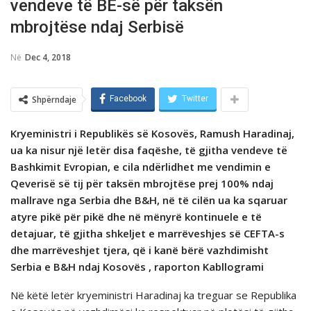
vendeve të BE-së për taksën
mbrojtëse ndaj Serbisë
Në
Dec 4, 2018
Shpërndaje
Facebook
Twitter
Kryeministri i Republikës së Kosovës, Ramush Haradinaj,
ua ka nisur një letër disa faqёshe, tё gjitha vendeve të
Bashkimit Evropian, e cila ndërlidhet me vendimin e
Qeverisë së tij për taksën mbrojtёse prej 100% ndaj
mallrave nga Serbia dhe B&H, nё tё cilёn ua ka sqaruar
atyre pikё pёr pikё dhe nё mёnyrё kontinuele e tё
detajuar, tё gjitha shkeljet e marrёveshjes sё CEFTA-s
dhe marrёveshjet tjera, qё i kanё bёrё vazhdimisht
Serbia e B&H ndaj Kosovёs , raporton Kabllogrami
Në këtë letër kryeministri Haradinaj ka treguar se Republika