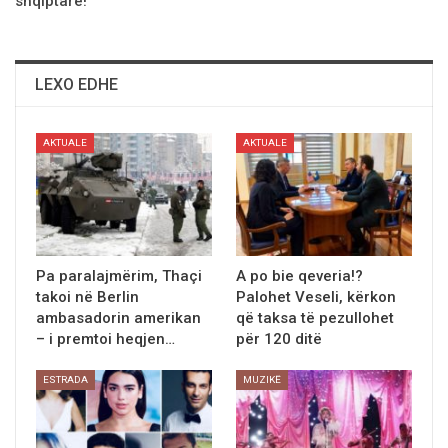
shqiptarë!
LEXO EDHE
AKTUALE
AKTUALE
Pa paralajmërim, Thaçi
A po bie qeveria!?
takoi në Berlin
Palohet Veseli, kërkon
ambasadorin amerikan
që taksa të pezullohet
– i premtoi heqjen…
për 120 ditë
ESTRADA
MUZIKË