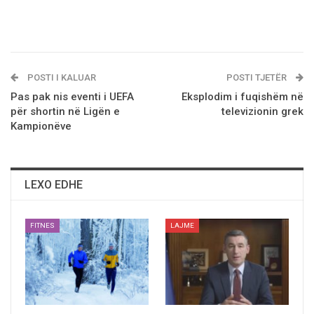
POSTI I KALUAR
POSTI TJETËR
Pas pak nis eventi i UEFA
Eksplodim i fuqishëm në
pёr shortin nё Ligën e
televizionin grek
Kampionëve
LEXO EDHE
FITNES
LAJME