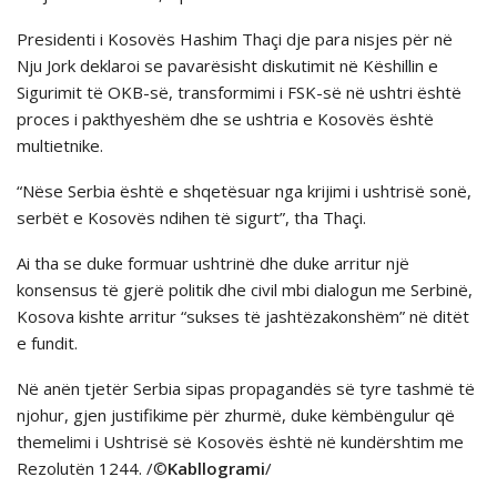
Presidenti i Kosovës Hashim Thaçi dje para nisjes për në
Nju Jork deklaroi se pavarësisht diskutimit në Këshillin e
Sigurimit të OKB-së, transformimi i FSK-së në ushtri është
proces i pakthyeshëm dhe se ushtria e Kosovёs ёshtё
multietnike.
“Nëse Serbia është e shqetësuar nga krijimi i ushtrisë sonë,
serbët e Kosovës ndihen të sigurt”, tha Thaçi.
Ai tha se duke formuar ushtrinë dhe duke arritur një
konsensus të gjerë politik dhe civil mbi dialogun me Serbinë,
Kosova kishte arritur “sukses të jashtëzakonshëm” në ditët
e fundit.
Në anën tjetër Serbia sipas propagandёs sё tyre tashmё tё
njohur, gjen justifikime pёr zhurmё, duke këmbëngulur që
themelimi i Ushtrisë së Kosovës është në kundërshtim me
Rezolutën 1244. /©
Kabllogrami
/