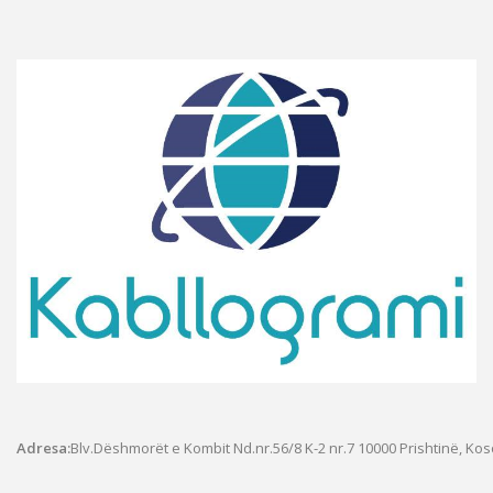
Adresa:
Blv.Dëshmorët e Kombit Nd.nr.56/8 K-2 nr.7
10000 Prishtinë, Ko