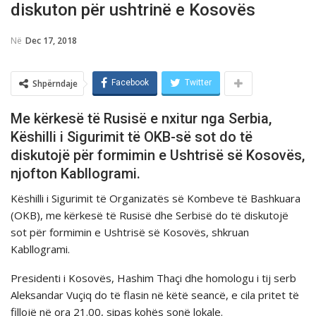
diskuton për ushtrinë e Kosovës
Në
Dec 17, 2018
Shpërndaje
Facebook
Twitter
Me kërkesë të Rusisё e nxitur nga Serbia,
Këshilli i Sigurimit të OKB-së sot do të
diskutojë për formimin e Ushtrisë së Kosovës,
njofton Kabllogrami.
Këshilli i Sigurimit të Organizatës së Kombeve të Bashkuara
(OKB), me kërkesë të Rusisё dhe Serbisë do të diskutojë
sot për formimin e Ushtrisë së Kosovës, shkruan
Kabllogrami.
Presidenti i Kosovës, Hashim Thaçi dhe homologu i tij serb
Aleksandar Vuçiq do të flasin në këtë seancë, e cila pritet të
fillojë në ora 21.00, sipas kohёs sonё lokale.