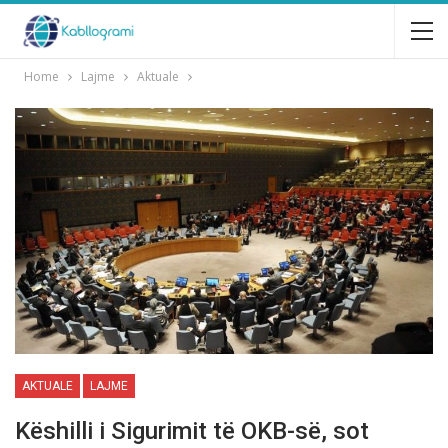
Home
Lajme
Aktuale
AKTUALE
LAJME
Këshilli i Sigurimit tё OKB-sё, sot