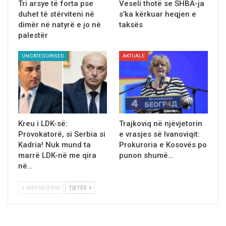
Tri arsye të forta pse
Veseli thotë se SHBA-ja
duhet të stërviteni në
s’ka kërkuar heqjen e
dimër në natyrё e jo në
taksës
palestër
UNCATEGORISED
AKTUALE
Kreu i LDK-sё:
Trajkoviq në njëvjetorin
Provokatorë, si Serbia si
e vrasjes së Ivanoviqit:
Kadria! Nuk mund ta
Prokuroria e Kosovës po
marrë LDK-në me qira
punon shumë…
në…
MËPARSHËM
TJETËR