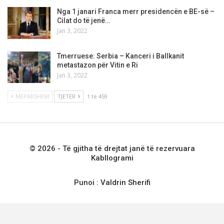
Nga 1 janari Franca merr presidencën e BE-së –
Cilat do të jenë…
Jan 3, 2022
Tmerruese: Serbia – Kanceri i Ballkanit
metastazon për Vitin e Ri
Jan 3, 2022
MËPARSHËM
TJETËR
1 të 459
© 2026 - Të gjitha të drejtat janë të rezervuara
Kabllogrami
Punoi :
Valdrin Sherifi