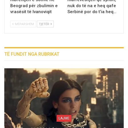
Beograd për zbulimin e
nuk do të na e heq qafe
vrasësit të Ivanoviqit
Serbinë por do t’ia heq…
MËPARSHËM
TJETËR
TË FUNDIT NGA RUBRIKAT
LAJME