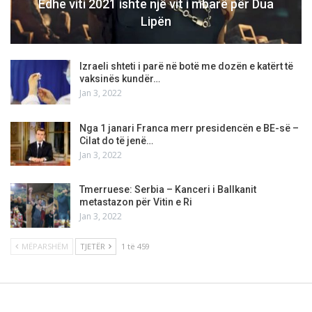
Edhe viti 2021 ishte një vit i mbarë për Dua
Lipën
Izraeli shteti i parë në botë me dozën e katërt të
vaksinës kundër…
Jan 3, 2022
Nga 1 janari Franca merr presidencën e BE-së –
Cilat do të jenë…
Jan 3, 2022
Tmerruese: Serbia – Kanceri i Ballkanit
metastazon për Vitin e Ri
Jan 3, 2022
MËPARSHËM
TJETËR
1 të 459