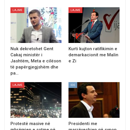
LAJME
LAJME
Nuk dekretohet Gent
Kurti kujton ratifikimin e
Cakaj ministër i
demarkacionit me Malin
Jashtëm, Meta e cilëson
e Zi
të papërgjegjshëm dhe
pa…
LAJME
IDE
Protestë masive në
Presidenti me
mbrëmjen e sotme në
marrëveshjen që synon,