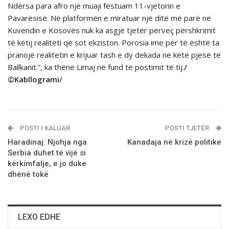
Ndërsa para afro një muaji festuam 11-vjetorin e
Pavarësisë. Në platformën e miratuar një ditë më parë në
Kuvendin e Kosovës nuk ka asgjë tjetër përveç përshkrimit
të këtij realiteti që sot ekziston. Porosia ime për të është ta
pranojë realitetin e krijuar tash e dy dekada në këtë pjesë të
Ballkanit.”, ka thënë Limaj në fund të postimit të tij.
/
©Kabllogrami/
POSTI I KALUAR
POSTI TJETËR
Haradinaj: Njohja nga
Kanadaja në krizë politike
Serbia duhet të vijë si
kërkimfalje, e jo duke
dhënë tokë
LEXO EDHE