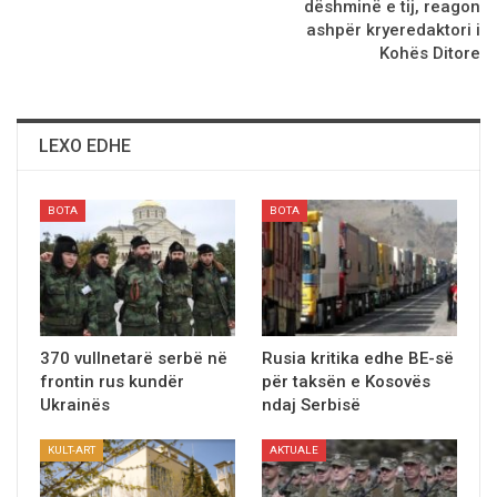
dёshminё e tij, reagon
ashpёr kryeredaktori i
Kohёs Ditore
LEXO EDHE
BOTA
BOTA
370 vullnetarë serbë në
Rusia kritika edhe BE-së
frontin rus kundër
për taksën e Kosovës
Ukrainës
ndaj Serbisë
KULT-ART
AKTUALE