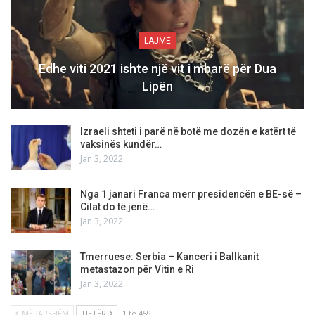
LAJME
Edhe viti 2021 ishte një vit i mbarë për Dua
Lipën
Izraeli shteti i parë në botë me dozën e katërt të
vaksinës kundër…
Jan 3, 2022
Nga 1 janari Franca merr presidencën e BE-së –
Cilat do të jenë…
Jan 3, 2022
Tmerruese: Serbia – Kanceri i Ballkanit
metastazon për Vitin e Ri
Jan 3, 2022
MËPARSHËM
TJETËR
1 të 459