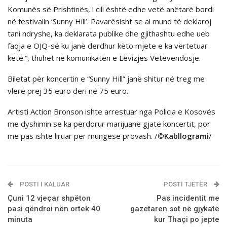
Komunës së Prishtinës, i cili është edhe vetë anëtarë bordi
në festivalin ‘Sunny Hill’. Pavarësisht se ai mund të deklaroj
tani ndryshe, ka deklarata publike dhe gjithashtu edhe ueb
faqja e OJQ-së ku janë derdhur këto mjete e ka vërtetuar
këtë.”, thuhet në komunikatën e Lëvizjes Vetëvendosje.
Biletat për koncertin e “Sunny Hill” janë shitur në treg me
vlerë prej 35 euro deri në 75 euro.
Artisti Action Bronson ishte arrestuar nga Policia e Kosovës
me dyshimin se ka përdorur marijuanë gjatë koncertit, por
mё pas ishte liruar pёr mungesё provash. /©
Kabllogrami
/
POSTI I KALUAR
POSTI TJETËR
Çuni 12 vjeçar shpёton
Pas incidentit me
pasi qёndroi nën ortek 40
gazetaren sot nё gjykatё
minuta
kur Thaçi po jepte