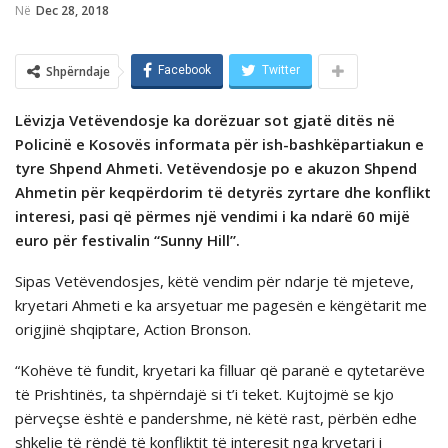
Në
Dec 28, 2018
Shpërndaje
Facebook
Twitter
Lëvizja Vetëvendosje ka dorëzuar sot gjatë ditës në
Policinë e Kosovës informata për ish-bashkëpartiakun e
tyre Shpend Ahmeti. Vetëvendosje po e akuzon Shpend
Ahmetin për keqpërdorim të detyrës zyrtare dhe konflikt
interesi, pasi që përmes një vendimi i ka ndarë 60 mijë
euro për festivalin “Sunny Hill”.
Sipas Vetëvendosjes, këtë vendim për ndarje të mjeteve,
kryetari Ahmeti e ka arsyetuar me pagesën e këngëtarit me
origjinë shqiptare, Action Bronson.
“Kohëve të fundit, kryetari ka filluar që paranë e qytetarëve
të Prishtinës, ta shpërndajë si t’i teket. Kujtojmë se kjo
përveçse është e pandershme, në këtë rast, përbën edhe
shkelje të rëndë të konfliktit të interesit nga kryetari i