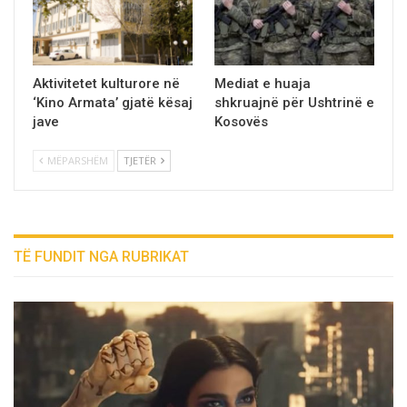
Aktivitetet kulturore në
Mediat e huaja
‘Kino Armata’ gjatë kësaj
shkruajnё pёr Ushtrinё e
jave
Kosovёs
MËPARSHËM
TJETËR
TË FUNDIT NGA RUBRIKAT