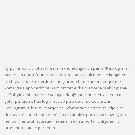
Ky portal kontrollohet dhe menaxhohet nga kompania “Kabllogrami”.
Materialet dhe informacionet në këtë portal nuk mund të kopjohen,
të shtypen, ose të përdoren në çfarëdo forme tjetër për qëllime
komerciale apo përfitimi, pa miratimin e drejtuesve të “Kabllogrami-
t”. Shfrytëzimi i materialeve nga ndonjë faqe interneti a medium
tjetër pa lejen e Kabllogramit apo pa e cituar saktë portalin
Kabllogrami si burim i marrjes së informacionit, është shkelje e të
drejtave të autorit dhe pronës intelektuale sipas dispozitave ligjore
në fuqi. Për ta shfrytëzuar materialin e këtij portali obligoheni t’i
pranoni kushtet e përdorimit.