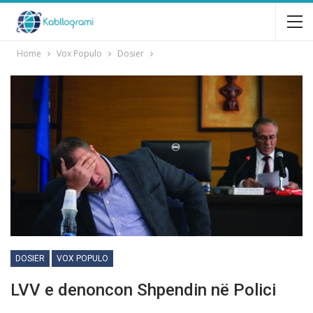
Home
Vox Populo
Dosier
DOSIER
VOX POPULO
LVV e denoncon Shpendin nё Polici