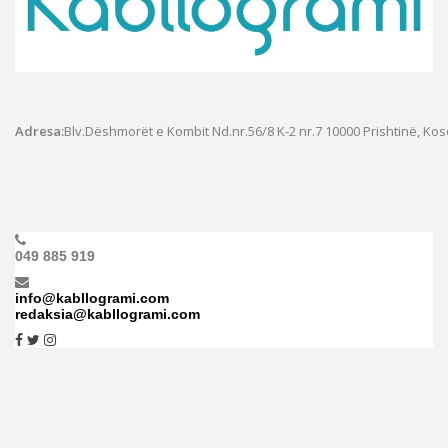
Adresa:
Blv.Dëshmorët e Kombit Nd.nr.56/8 K-2 nr.7
10000 Prishtinë, Ko
049 885 919
info@kabllogrami.com
redaksia@kabllogrami.com