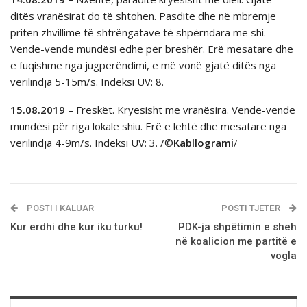
ditës vranësirat do të shtohen. Pasdite dhe në mbrëmje
priten zhvillime të shtrëngatave të shpërndara me shi.
Vende-vende mundësi edhe për breshër. Erë mesatare dhe
e fuqishme nga jugperëndimi, e më vonë gjatë ditës nga
verilindja 5-15m/s. Indeksi UV: 8.
15.08.2019
– Freskët. Kryesisht me vranësira. Vende-vende
mundësi për riga lokale shiu. Erë e lehtë dhe mesatare nga
verilindja 4-9m/s. Indeksi UV: 3. /©
Kabllogrami
/
POSTI I KALUAR
POSTI TJETËR
Kur erdhi dhe kur iku turku!
PDK-ja shpëtimin e sheh
në koalicion me partitë e
vogla