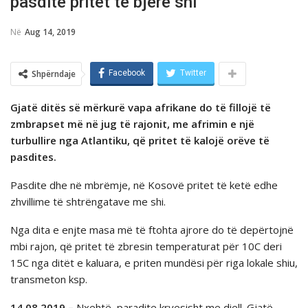
pasdite pritet të bjerë shi
Në
Aug 14, 2019
Shpërndaje
Facebook
Twitter
Gjatë ditës së mërkurë vapa afrikane do të fillojë të
zmbrapset më në jug të rajonit, me afrimin e një
turbullire nga Atlantiku, që pritet të kalojë orëve të
pasdites.
Pasdite dhe në mbrëmje, në Kosovë pritet të ketë edhe
zhvillime të shtrëngatave me shi.
Nga dita e enjte masa më të ftohta ajrore do të depërtojnë
mbi rajon, që pritet të zbresin temperaturat për 10C deri
15C nga ditët e kaluara, e priten mundësi për riga lokale shiu,
transmeton ksp.
14.08.2019 –
Nxehtë, paradite kryesisht me diell. Gjatë