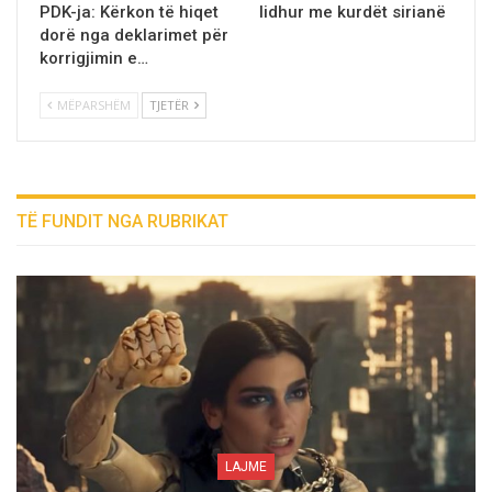
PDK-ja: Kërkon të hiqet
lidhur me kurdët sirianë
dorë nga deklarimet për
korrigjimin e…
MËPARSHËM
TJETËR
TË FUNDIT NGA RUBRIKAT
LAJME