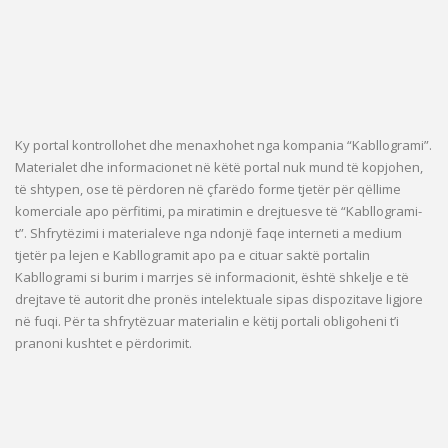
Ky portal kontrollohet dhe menaxhohet nga kompania “Kabllogrami”.
Materialet dhe informacionet në këtë portal nuk mund të kopjohen,
të shtypen, ose të përdoren në çfarëdo forme tjetër për qëllime
komerciale apo përfitimi, pa miratimin e drejtuesve të “Kabllogrami-
t”. Shfrytëzimi i materialeve nga ndonjë faqe interneti a medium
tjetër pa lejen e Kabllogramit apo pa e cituar saktë portalin
Kabllogrami si burim i marrjes së informacionit, është shkelje e të
drejtave të autorit dhe pronës intelektuale sipas dispozitave ligjore
në fuqi. Për ta shfrytëzuar materialin e këtij portali obligoheni t’i
pranoni kushtet e përdorimit.