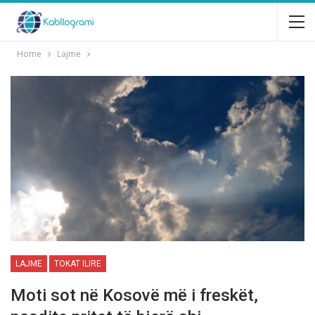
Home
Lajme
LAJME
TOKAT ILIRE
Moti sot në Kosovë më i freskët,