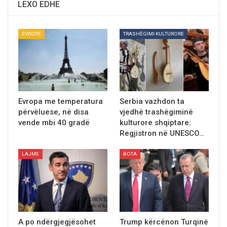
LEXO EDHE
EVROPË
TRASHËGIMI KULTURORE
Evropa me temperatura
Serbia vazhdon ta
përvëluese, në disa
vjedhё trashёgiminё
vende mbi 40 gradë
kulturore shqiptare:
Regjistron në UNESCO…
LAJME
BOTA
A po ndërgjegjësohet
Trump kërcënon Turqinë