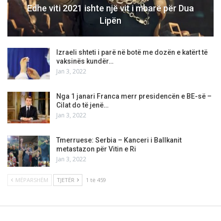
Edhe viti 2021 ishte një vit i mbarë për Dua
Lipën
Izraeli shteti i parë në botë me dozën e katërt të
vaksinës kundër…
Jan 3, 2022
Nga 1 janari Franca merr presidencën e BE-së –
Cilat do të jenë…
Jan 3, 2022
Tmerruese: Serbia – Kanceri i Ballkanit
metastazon për Vitin e Ri
Jan 3, 2022
MËPARSHËM
TJETËR
1 të 459