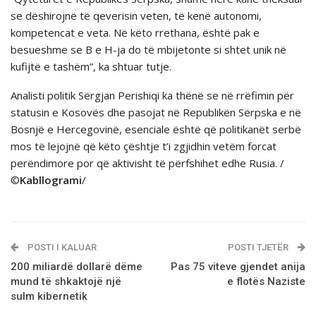
se dëshirojnë të qeverisin veten, të kenë autonomi,
kompetencat e veta. Në këto rrethana, është pak e
besueshme se B e H-ja do të mbijetonte si shtet unik në
kufijtë e tashëm”, ka shtuar tutje.
Analisti politik Sërgjan Perishiqi ka thënë se në rrëfimin për
statusin e Kosovës dhe pasojat në Republikën Sërpska e në
Bosnjë e Hercegovinë, esenciale është që politikanët serbë
mos të lejojnë që këto çështje t’i zgjidhin vetëm forcat
perëndimore por që aktivisht të përfshihet edhe Rusia. /
©
Kabllogrami
/
POSTI I KALUAR
POSTI TJETËR
200 miliardë dollarë dëme
Pas 75 viteve gjendet anija
mund të shkaktojë një
e flotës Naziste
sulm kibernetik