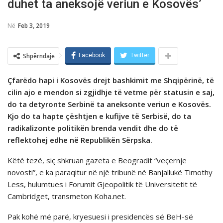
duhet ta aneksojë veriun e Kosovës’
Në
Feb 3, 2019
Shpërndaje
Facebook
Twitter
Çfarëdo hapi i Kosovës drejt bashkimit me Shqipërinë, të
cilin ajo e mendon si zgjidhje të vetme për statusin e saj,
do ta detyronte Serbinë ta aneksonte veriun e Kosovës.
Kjo do ta hapte çështjen e kufijve të Serbisë, do ta
radikalizonte politikën brenda vendit dhe do të
reflektohej edhe në Republikën Sërpska.
Këtë tezë, siç shkruan gazeta e Beogradit “veçernje
novosti”, e ka paraqitur në një tribunë në Banjallukë Timothy
Less, hulumtues i Forumit Gjeopolitik të Universitetit të
Cambridget, transmeton Koha.net.
Pak kohë më parë, kryesuesi i presidencës së BeH-së