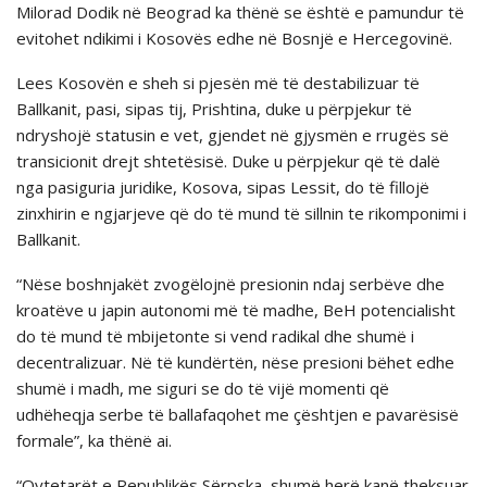
Milorad Dodik në Beograd ka thënë se është e pamundur të
evitohet ndikimi i Kosovës edhe në Bosnjë e Hercegovinë.
Lees Kosovën e sheh si pjesën më të destabilizuar të
Ballkanit, pasi, sipas tij, Prishtina, duke u përpjekur të
ndryshojë statusin e vet, gjendet në gjysmën e rrugës së
transicionit drejt shtetësisë. Duke u përpjekur që të dalë
nga pasiguria juridike, Kosova, sipas Lessit, do të fillojë
zinxhirin e ngjarjeve që do të mund të sillnin te rikomponimi i
Ballkanit.
“Nëse boshnjakët zvogëlojnë presionin ndaj serbëve dhe
kroatëve u japin autonomi më të madhe, BeH potencialisht
do të mund të mbijetonte si vend radikal dhe shumë i
decentralizuar. Në të kundërtën, nëse presioni bëhet edhe
shumë i madh, me siguri se do të vijë momenti që
udhëheqja serbe të ballafaqohet me çështjen e pavarësisë
formale”, ka thënë ai.
“Qytetarët e Republikës Sërpska, shumë herë kanë theksuar