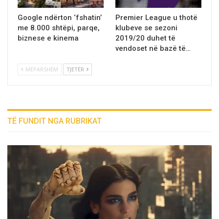
Google ndërton ‘fshatin’
Premier League u thotë
me 8.000 shtëpi, parqe,
klubeve se sezoni
biznese e kinema
2019/20 duhet të
vendoset në bazë të…
MËPARSHËM
TJETËR
TË FUNDIT NGA RUBRIKAT