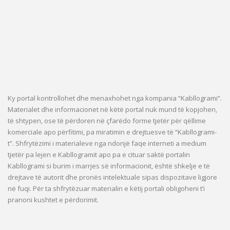
Ky portal kontrollohet dhe menaxhohet nga kompania “Kabllogrami”.
Materialet dhe informacionet në këtë portal nuk mund të kopjohen,
të shtypen, ose të përdoren në çfarëdo forme tjetër për qëllime
komerciale apo përfitimi, pa miratimin e drejtuesve të “Kabllogrami-
t”. Shfrytëzimi i materialeve nga ndonjë faqe interneti a medium
tjetër pa lejen e Kabllogramit apo pa e cituar saktë portalin
Kabllogrami si burim i marrjes së informacionit, është shkelje e të
drejtave të autorit dhe pronës intelektuale sipas dispozitave ligjore
në fuqi. Për ta shfrytëzuar materialin e këtij portali obligoheni t’i
pranoni kushtet e përdorimit.