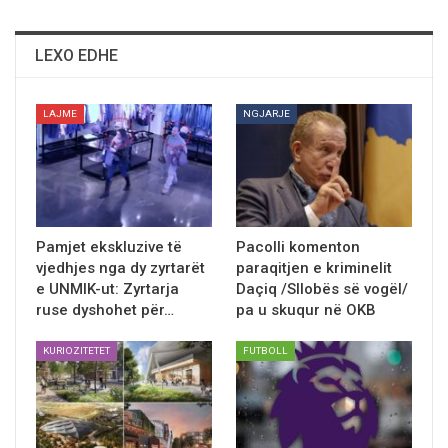
LEXO EDHE
LAJME
NGJARJE
Pamjet ekskluzive të
Pacolli komenton
vjedhjes nga dy zyrtarët
paraqitjen e kriminelit
e UNMIK-ut: Zyrtarja
Daçiq /Sllobës së vogël/
ruse dyshohet për…
pa u skuqur në OKB
KURIOZITETET
FUTBOLL