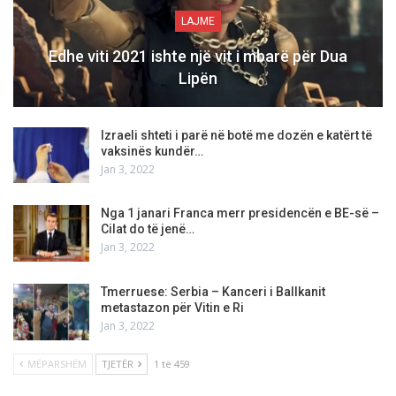
LAJME
Edhe viti 2021 ishte një vit i mbarë për Dua
Lipën
Izraeli shteti i parë në botë me dozën e katërt të
vaksinës kundër…
Jan 3, 2022
Nga 1 janari Franca merr presidencën e BE-së –
Cilat do të jenë…
Jan 3, 2022
Tmerruese: Serbia – Kanceri i Ballkanit
metastazon për Vitin e Ri
Jan 3, 2022
MËPARSHËM
TJETËR
1 të 459