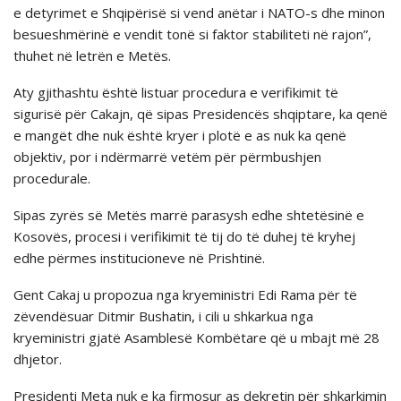
e detyrimet e Shqipërisë si vend anëtar i NATO-s dhe minon
besueshmërinë e vendit tonë si faktor stabiliteti në rajon”,
thuhet në letrën e Metës.
Aty gjithashtu është listuar procedura e verifikimit të
sigurisë për Cakajn, që sipas Presidencës shqiptare, ka qenë
e mangët dhe nuk është kryer i plotë e as nuk ka qenë
objektiv, por i ndërmarrë vetëm për përmbushjen
procedurale.
Sipas zyrës së Metës marrë parasysh edhe shtetësinë e
Kosovës, procesi i verifikimit të tij do të duhej të kryhej
edhe përmes institucioneve në Prishtinë.
Gent Cakaj u propozua nga kryeministri Edi Rama për të
zëvendësuar Ditmir Bushatin, i cili u shkarkua nga
kryeministri gjatë Asamblesë Kombëtare që u mbajt më 28
dhjetor.
Presidenti Meta nuk e ka firmosur as dekretin për shkarkimin