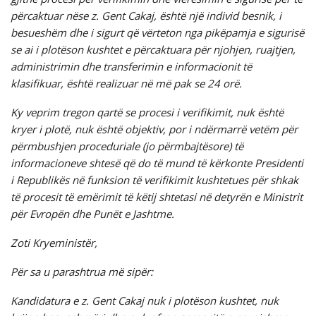
përcaktuar nëse z. Gent Cakaj, është një individ besnik, i
besueshëm dhe i sigurt që vërteton nga pikëpamja e sigurisë
se ai i plotëson kushtet e përcaktuara për njohjen, ruajtjen,
administrimin dhe transferimin e informacionit të
klasifikuar, është realizuar në më pak se 24 orë.
Ky veprim tregon qartë se procesi i verifikimit, nuk është
kryer i plotë, nuk është objektiv, por i ndërmarrë vetëm për
përmbushjen proceduriale (jo përmbajtësore) të
informacioneve shtesë që do të mund të kërkonte Presidenti
i Republikës në funksion të verifikimit kushtetues për shkak
të procesit të emërimit të këtij shtetasi në detyrën e Ministrit
për Evropën dhe Punët e Jashtme.
Zoti Kryeministër,
Për sa u parashtrua më sipër:
Kandidatura e z. Gent Cakaj nuk i plotëson kushtet, nuk