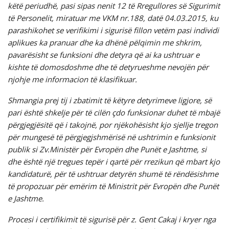
këtë periudhë, pasi sipas nenit 12 të Rregullores së Sigurimit
të Personelit, miratuar me VKM nr.188, datë 04.03.2015, ku
parashikohet se verifikimi i sigurisë fillon vetëm pasi individi
aplikues ka pranuar dhe ka dhënë pëlqimin me shkrim,
pavarësisht se funksioni dhe detyra që ai ka ushtruar e
kishte të domosdoshme dhe të detyrueshme nevojën për
njohje me informacion të klasifikuar.
Shmangia prej tij i zbatimit të këtyre detyrimeve ligjore, së
pari është shkelje për të cilën çdo funksionar duhet të mbajë
përgjegjësitë që i takojnë, por njëkohësisht kjo sjellje tregon
për mungesë të përgjegjshmërisë në ushtrimin e funksionit
publik si Zv.Ministër për Evropën dhe Punët e Jashtme, si
dhe është një tregues tepër i qartë për rrezikun që mbart kjo
kandidaturë, për të ushtruar detyrën shumë të rëndësishme
të propozuar për emërim të Ministrit për Evropën dhe Punët
e Jashtme.
Procesi i certifikimit të sigurisë për z. Gent Cakaj i kryer nga