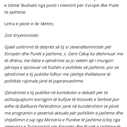
e Ditmir Bushatit nga posti I ministrit për Evropë dhe Punë
të Jashtme.
Letra e plotë e Ilir Metës:
Zoti Kryeministër,
Gjatë ushtrimit të detyrës së tij si zëvendësministër për
Evropën dhe Punët e Jashtme, z. Gent Cakaj ka dëshmuar me
të dhëna, me fakte e qëndrime se jo vetëm që i mungon
përvoja e sprovuar në fushën e politikës së jashtme, por se
qëndrimet e tij publike lidhur me çështje thelbësore të
politikës rajonale janë të papranueshme.
Qëndrimet e tij publike në kontekstin e debatit për të
ashtuquajturin korrigjim të kufijve të Kosovës e Serbisë por
edhe të Ballkanit Perëndimor janë në kundërshtim të plotë
me programin e qeverisë aktuale për politikën e jashtme dhe
shtjellimin e saj nga Ministria e Punëve të Jashtme (citoj nga
intervista e Zv/ministrit për Evropën dhe Punët e Jashtme të