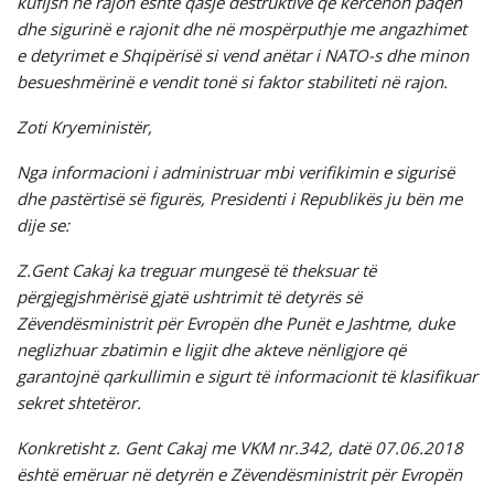
kufijsh në rajon është qasje destruktive që kërcënon paqen
dhe sigurinë e rajonit dhe në mospërputhje me angazhimet
e detyrimet e Shqipërisë si vend anëtar i NATO-s dhe minon
besueshmërinë e vendit tonë si faktor stabiliteti në rajon.
Zoti Kryeministër,
Nga informacioni i administruar mbi verifikimin e sigurisë
dhe pastërtisë së figurës, Presidenti i Republikës ju bën me
dije se:
Z.Gent Cakaj ka treguar mungesë të theksuar të
përgjegjshmërisë gjatë ushtrimit të detyrës së
Zëvendësministrit për Evropën dhe Punët e Jashtme, duke
neglizhuar zbatimin e ligjit dhe akteve nënligjore që
garantojnë qarkullimin e sigurt të informacionit të klasifikuar
sekret shtetëror.
Konkretisht z. Gent Cakaj me VKM nr.342, datë 07.06.2018
është emëruar në detyrën e Zëvendësministrit për Evropën