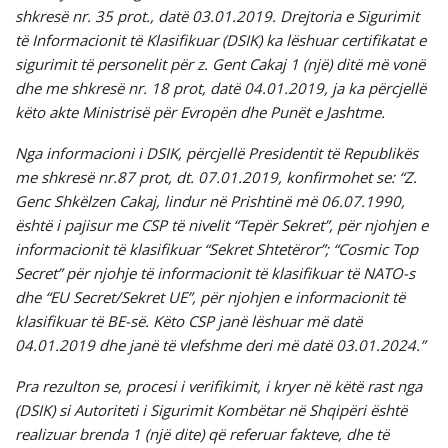
shkresë nr. 35 prot., datë 03.01.2019. Drejtoria e Sigurimit
të Informacionit të Klasifikuar (DSIK) ka lëshuar certifikatat e
sigurimit të personelit për z. Gent Cakaj 1 (një) ditë më vonë
dhe me shkresë nr. 18 prot, datë 04.01.2019, ja ka përcjellë
këto akte Ministrisë për Evropën dhe Punët e Jashtme.
Nga informacioni i DSIK, përcjellë Presidentit të Republikës
me shkresë nr.87 prot, dt. 07.01.2019, konfirmohet se: “Z.
Genc Shkëlzen Cakaj, lindur në Prishtinë më 06.07.1990,
është i pajisur me CSP të nivelit “Tepër Sekret”, për njohjen e
informacionit të klasifikuar “Sekret Shtetëror”; “Cosmic Top
Secret” për njohje të informacionit të klasifikuar të NATO-s
dhe “EU Secret/Sekret UE”, për njohjen e informacionit të
klasifikuar të BE-së. Këto CSP janë lëshuar më datë
04.01.2019 dhe janë të vlefshme deri më datë 03.01.2024.”
Pra rezulton se, procesi i verifikimit, i kryer në këtë rast nga
(DSIK) si Autoriteti i Sigurimit Kombëtar në Shqipëri është
realizuar brenda 1 (një dite) që referuar fakteve, dhe të