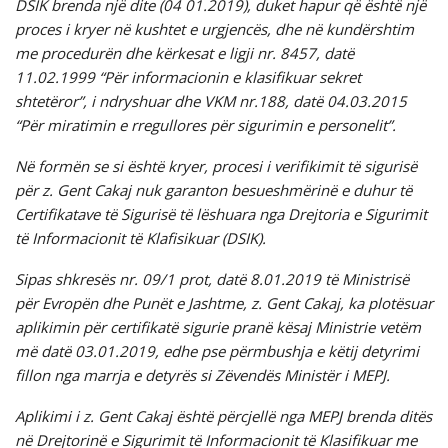
DSIK brenda një dite (04 01.2019), duket hapur që është një
proces i kryer në kushtet e urgjencës, dhe në kundërshtim
me procedurën dhe kërkesat e ligji nr. 8457, datë
11.02.1999 “Për informacionin e klasifikuar sekret
shtetëror”, i ndryshuar dhe VKM nr.188, datë 04.03.2015
“Për miratimin e rregullores për sigurimin e personelit”.
Në formën se si është kryer, procesi i verifikimit të sigurisë
për z. Gent Cakaj nuk garanton besueshmërinë e duhur të
Certifikatave të Sigurisë të lëshuara nga Drejtoria e Sigurimit
të Informacionit të Klafisikuar (DSIK).
Sipas shkresës nr. 09/1 prot, datë 8.01.2019 të Ministrisë
për Evropën dhe Punët e Jashtme, z. Gent Cakaj, ka plotësuar
aplikimin për certifikatë sigurie pranë kësaj Ministrie vetëm
më datë 03.01.2019, edhe pse përmbushja e këtij detyrimi
fillon nga marrja e detyrës si Zëvendës Ministër i MEPJ.
Aplikimi i z. Gent Cakaj është përcjellë nga MEPJ brenda ditës
në Drejtorinë e Sigurimit të Informacionit të Klasifikuar me