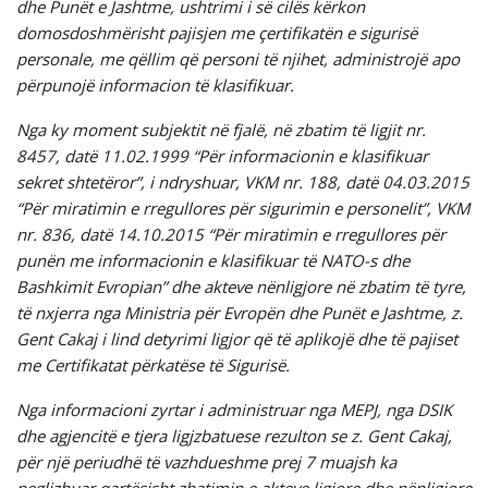
dhe Punët e Jashtme, ushtrimi i së cilës kërkon
domosdoshmërisht pajisjen me çertifikatën e sigurisë
personale, me qëllim që personi të njihet, administrojë apo
përpunojë informacion të klasifikuar.
Nga ky moment subjektit në fjalë, në zbatim të ligjit nr.
8457, datë 11.02.1999 “Për informacionin e klasifikuar
sekret shtetëror”, i ndryshuar, VKM nr. 188, datë 04.03.2015
“Për miratimin e rregullores për sigurimin e personelit”, VKM
nr. 836, datë 14.10.2015 “Për miratimin e rregullores për
punën me informacionin e klasifikuar të NATO-s dhe
Bashkimit Evropian” dhe akteve nënligjore në zbatim të tyre,
të nxjerra nga Ministria për Evropën dhe Punët e Jashtme, z.
Gent Cakaj i lind detyrimi ligjor që të aplikojë dhe të pajiset
me Certifikatat përkatëse të Sigurisë.
Nga informacioni zyrtar i administruar nga MEPJ, nga DSIK
dhe agjencitë e tjera ligjzbatuese rezulton se z. Gent Cakaj,
për një periudhë të vazhdueshme prej 7 muajsh ka