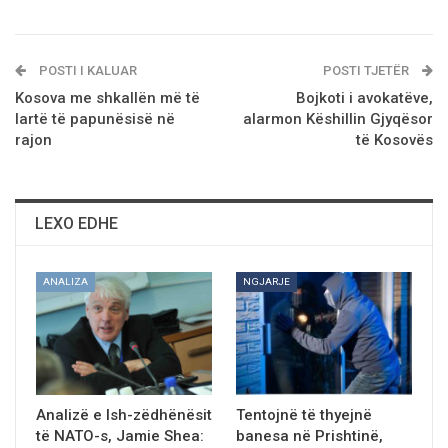
POSTI I KALUAR
POSTI TJETËR
Kosova me shkallën më të
Bojkoti i avokatëve,
lartë të papunësisë në
alarmon Këshillin Gjyqësor
rajon
të Kosovës
LEXO EDHE
ANALIZA
NGJARJE
Analizë e Ish-zëdhënësit
Tentojnë të thyejnë
të NATO-s, Jamie Shea:
banesa në Prishtinë,