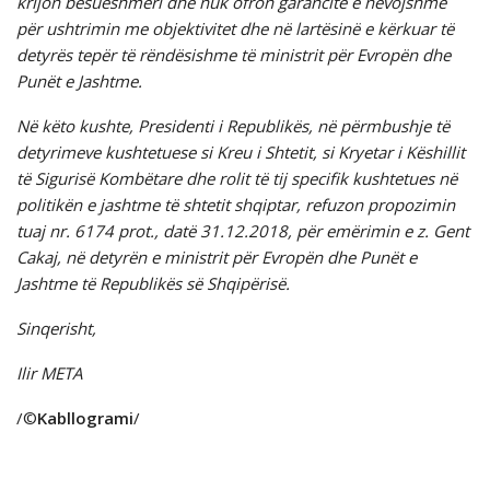
krijon besueshmëri dhe nuk ofron garancitë e nevojshme
për ushtrimin me objektivitet dhe në lartësinë e kërkuar të
detyrës tepër të rëndësishme të ministrit për Evropën dhe
Punët e Jashtme.
Në këto kushte, Presidenti i Republikës, në përmbushje të
detyrimeve kushtetuese si Kreu i Shtetit, si Kryetar i Këshillit
të Sigurisë Kombëtare dhe rolit të tij specifik kushtetues në
politikën e jashtme të shtetit shqiptar, refuzon propozimin
tuaj nr. 6174 prot., datë 31.12.2018, për emërimin e z. Gent
Cakaj, në detyrën e ministrit për Evropën dhe Punët e
Jashtme të Republikës së Shqipërisë.
Sinqerisht,
Ilir META
/©
Kabllogrami
/