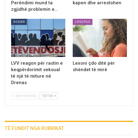
Perëndimi mund ta
kapen dhe arrestohen
zgjidhë problemin e…
DOSIER
LIFESTYLE
LVV reagon për rastin e
Lexoni çdo ditë pёr
keqpërdorimit seksual
shёndet tё mirё
të një të miture në
Drenas
MËPARSHËM
TJETËR
TË FUNDIT NGA RUBRIKAT