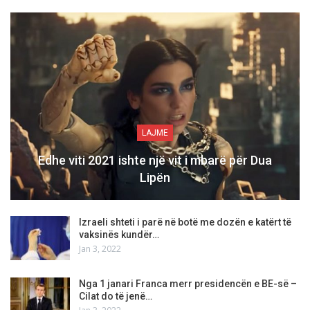
LAJME
Edhe viti 2021 ishte një vit i mbarë për Dua
Lipën
Izraeli shteti i parë në botë me dozën e katërt të
vaksinës kundër…
Jan 3, 2022
Nga 1 janari Franca merr presidencën e BE-së –
Cilat do të jenë…