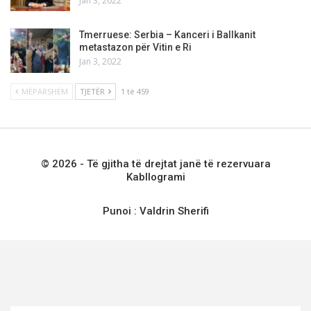
Jan 3, 2022
Tmerruese: Serbia – Kanceri i Ballkanit
metastazon për Vitin e Ri
Jan 3, 2022
MËPARSHËM
TJETËR
1 të 459
© 2026 - Të gjitha të drejtat janë të rezervuara
Kabllogrami
Punoi :
Valdrin Sherifi