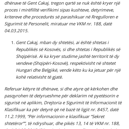
dhënave të Gent Cakaj, tregon qartë se nuk është kryer një
proces i mirëfilltë verifikimi sipas kushteve, detyrimeve,
kritereve dhe procedurës së parashikuar në Rregulloren e
Sigurimit të Personelit, miratuar me VKM nr. 188, datë
04.03.2015.
Gent Cakaj, mban dy shtetësi, ai është shtetas i
Republikës së Kosovës, si dhe shtetas i Republikës së
Shqipërisë. Ai ka kryer studime jashtë territorit të dy
vendeve (Shqipëri-Kosovë), respektivisht në shtetet
Hungari dhe Belgjikë, vende këto ku ka jetuar për një
kohë relativisht të gjatë.
Referuar këtyre të dhënave, si dhe atyre që kërkohen dhe
pasqyrohen të detyrueshme për deklarim në pyetësorin e
sigurisë në aplikim, Drejtoria e Sigurimit të Informacionit të
Klasifikuar ka për detyrë që në bazë të ligjit nr. 8457, datë
11.2.1999, “Për informacionin e klasifikuar “Sekret
shtetëror””, të ndryshuar, dhe pikës 13, 14 të VKM nr. 188,