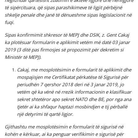
neglizhuar qartësisht zbatimin e akteve ligjore dhe nënligjore
të sipërcituara, që sipas parashikimeve të ligjit përbëjnë
shkelje penale dhe janë të dënueshme sipas legjislacionit në
fuqi.
Sipas konfirmimit shkresor të MEPJ dhe DSIK, z. Gent Cakaj
ka plotësuar formularin e aplikimit vetëm më datë 03 janar
2019 (3 ditë pas firmosjes së propozimit për dekretim si
Ministër të MEPJ).
Cakaj, me mosplotësimin e formularit të aplikimit dhe
mospajisjen me Certifikatat përkatëse të Sigurisë për
periudhën 7 qershor 2018 deri në 3 janar 2019, jo
vetëm që ka vënë në rrezik informacionin e klasifikuar
sekret shtetëror apo sekret NATO dhe BE, por nga ana
tjetër ai ka shfaqur haptazi mosbindjen e tij përballë
një detyrimi të qartë ligjor.
Gjithashtu me mosplotësimin e formularit të sigurisë në
kohën e kërkuar, ai ka penguar verifikimin e sigurisë për