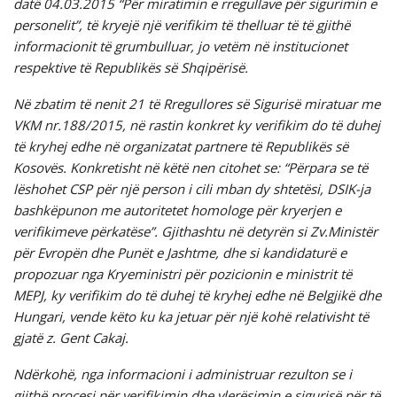
datë 04.03.2015 “Për miratimin e rregullave për sigurimin e
personelit”, të kryejë një verifikim të thelluar të të gjithë
informacionit të grumbulluar, jo vetëm në institucionet
respektive të Republikës së Shqipërisë.
Në zbatim të nenit 21 të Rregullores së Sigurisë miratuar me
VKM nr.188/2015, në rastin konkret ky verifikim do të duhej
të kryhej edhe në organizatat partnere të Republikës së
Kosovës. Konkretisht në këtë nen citohet se: “Përpara se të
lëshohet CSP për një person i cili mban dy shtetësi, DSIK-ja
bashkëpunon me autoritetet homologe për kryerjen e
verifikimeve përkatëse”. Gjithashtu në detyrën si Zv.Ministër
për Evropën dhe Punët e Jashtme, dhe si kandidaturë e
propozuar nga Kryeministri për pozicionin e ministrit të
MEPJ, ky verifikim do të duhej të kryhej edhe në Belgjikë dhe
Hungari, vende këto ku ka jetuar për një kohë relativisht të
gjatë z. Gent Cakaj.
Ndërkohë, nga informacioni i administruar rezulton se i
gjithë procesi për verifikimin dhe vlerësimin e sigurisë për të