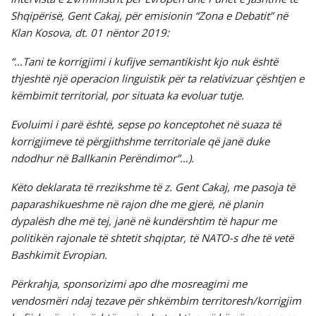
Shqipërisë, Gent Cakaj, për emisionin “Zona e Debatit” në
Klan Kosova, dt. 01 nëntor 2019:
“…Tani te korrigjimi i kufijve semantikisht kjo nuk është
thjeshtë një operacion linguistik për ta relativizuar çështjen e
këmbimit territorial, por situata ka evoluar tutje.
Evoluimi i parë është, sepse po konceptohet në suaza të
korrigjimeve të përgjithshme territoriale që janë duke
ndodhur në Ballkanin Perëndimor”…).
Këto deklarata të rrezikshme të z. Gent Cakaj, me pasoja të
paparashikueshme në rajon dhe me gjerë, në planin
dypalësh dhe më tej, janë në kundërshtim të hapur me
politikën rajonale të shtetit shqiptar, të NATO-s dhe të vetë
Bashkimit Evropian.
Përkrahja, sponsorizimi apo dhe mosreagimi me
vendosmëri ndaj tezave për shkëmbim territoresh/korrigjim