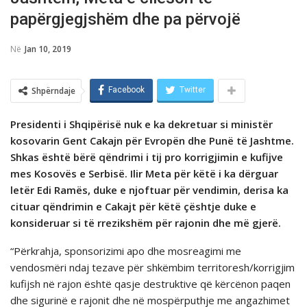
papërgjegjshëm dhe pa përvojë
Në
Jan 10, 2019
Shpërndaje
Facebook
Twitter
Presidenti i Shqipërisë nuk e ka dekretuar si ministër
kosovarin Gent Cakajn për Evropën dhe Punë të Jashtme.
Shkas është bërë qëndrimi i tij pro korrigjimin e kufijve
mes Kosovës e Serbisë. Ilir Meta për këtë i ka dërguar
letër Edi Ramës, duke e njoftuar për vendimin, derisa ka
cituar qëndrimin e Cakajt për këtë çështje duke e
konsideruar si të rrezikshëm për rajonin dhe më gjerë.
“Përkrahja, sponsorizimi apo dhe mosreagimi me
vendosmëri ndaj tezave për shkëmbim territoresh/korrigjim
kufijsh në rajon është qasje destruktive që kërcënon paqen
dhe sigurinë e rajonit dhe në mospërputhje me angazhimet