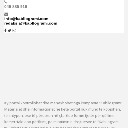
049 885 919
info@kabllogrami.com
redaksia@kabllogrami.com
Ky portal kontrollohet dhe menaxhohet nga kompania “Kabllogrami”.
Materialet dhe informacionet në këtë portal nuk mund të kopjohen,
të shtypen, ose të përdoren në çfarëdo forme tjetër për qëllime
komerciale apo përfitimi, pa miratimin e drejtuesve të “Kabllogrami-
t”. Shfrytëzimi i materialeve nga ndonjë faqe interneti a medium