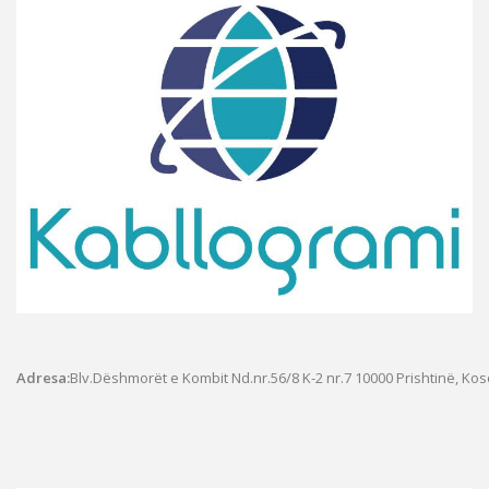
Adresa:
Blv.Dëshmorët e Kombit Nd.nr.56/8 K-2 nr.7
10000 Prishtinë, Ko