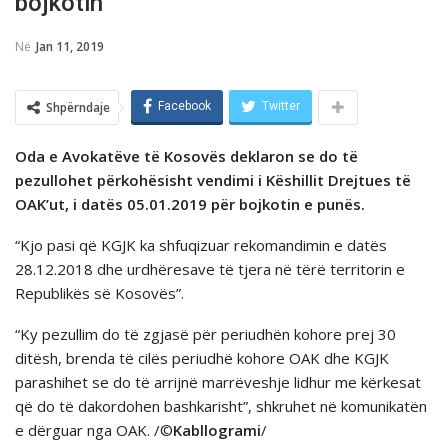
bojkotin
Në
Jan 11, 2019
Shpërndaje
Facebook
Twitter
Oda e Avokatëve të Kosovës deklaron se do të
pezullohet përkohësisht vendimi i Këshillit Drejtues të
OAK’ut, i datës 05.01.2019 për bojkotin e punës.
“Kjo pasi që KGJK ka shfuqizuar rekomandimin e datës
28.12.2018 dhe urdhëresave të tjera në tërë territorin e
Republikës së Kosovës”.
“Ky pezullim do të zgjasë për periudhën kohore prej 30
ditësh, brenda të cilës periudhë kohore OAK dhe KGJK
parashihet se do të arrijnë marrëveshje lidhur me kërkesat
që do të dakordohen bashkarisht”, shkruhet në komunikatën
e dërguar nga OAK. /©
Kabllogrami
/