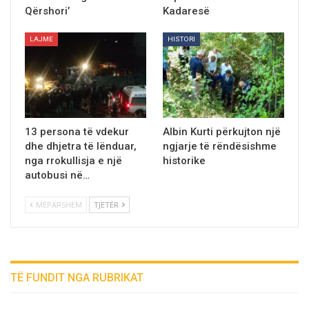
Qërshori’
Kadaresё
LAJME
HISTORI
13 persona të vdekur
Albin Kurti përkujton një
dhe dhjetra të lënduar,
ngjarje të rëndësishme
nga rrokullisja e një
historike
autobusi në…
MËPARSHËM
TJETËR
TË FUNDIT NGA RUBRIKAT