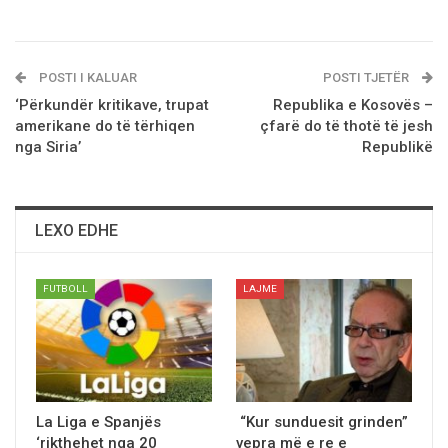
POSTI I KALUAR
POSTI TJETËR
‘Përkundër kritikave, trupat
Republika e Kosovës –
amerikane do të tërhiqen
çfarë do të thotë të jesh
nga Siria’
Republikë
LEXO EDHE
FUTBOLL
LAJME
La Liga e Spanjës
“Kur sunduesit grinden”
‘rikthehet nga 20
vepra mё e re e