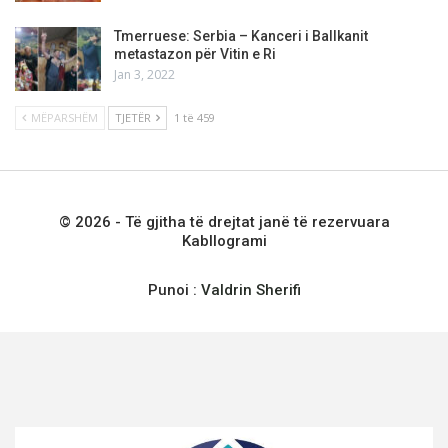
Tmerruese: Serbia – Kanceri i Ballkanit
metastazon për Vitin e Ri
Jan 3, 2022
MËPARSHËM
TJETËR
1 të 459
© 2026 - Të gjitha të drejtat janë të rezervuara
Kabllogrami
Punoi :
Valdrin Sherifi