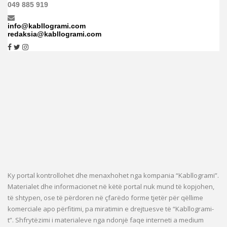
049 885 919
info@kabllogrami.com
redaksia@kabllogrami.com
Ky portal kontrollohet dhe menaxhohet nga kompania “Kabllogrami”.
Materialet dhe informacionet në këtë portal nuk mund të kopjohen,
të shtypen, ose të përdoren në çfarëdo forme tjetër për qëllime
komerciale apo përfitimi, pa miratimin e drejtuesve të “Kabllogrami-
t”. Shfrytëzimi i materialeve nga ndonjë faqe interneti a medium