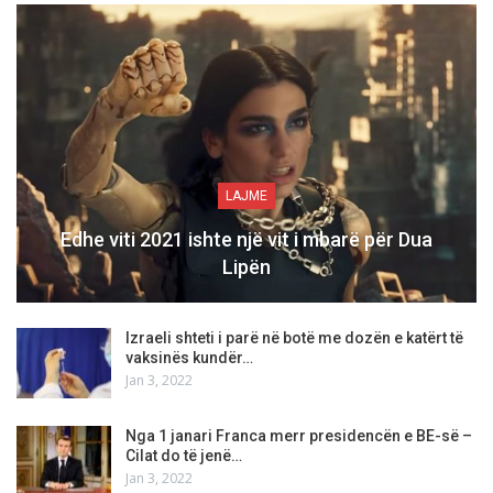
LAJME
Edhe viti 2021 ishte një vit i mbarë për Dua
Lipën
Izraeli shteti i parë në botë me dozën e katërt të
vaksinës kundër…
Jan 3, 2022
Nga 1 janari Franca merr presidencën e BE-së –
Cilat do të jenë…
Jan 3, 2022