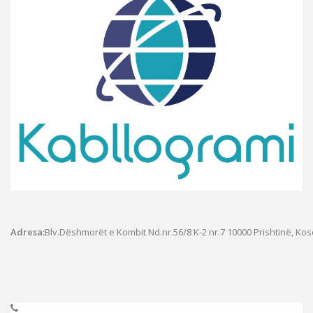
Adresa:
Blv.Dëshmorët e Kombit Nd.nr.56/8 K-2 nr.7
10000 Prishtinë, Ko