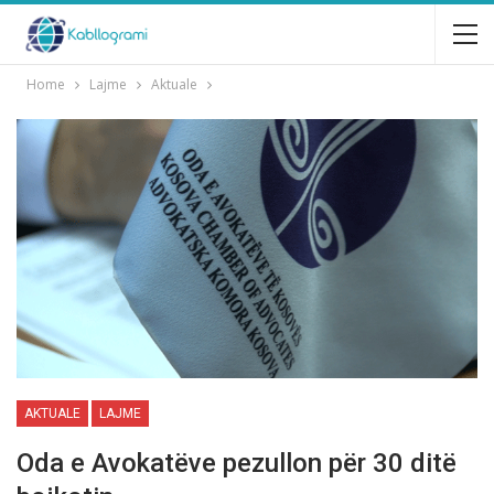
Home
Lajme
Aktuale
AKTUALE
LAJME
Oda e Avokatëve pezullon për 30 ditë