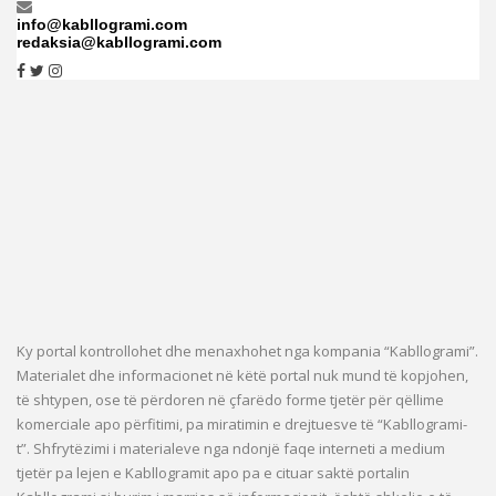
info@kabllogrami.com
redaksia@kabllogrami.com
Ky portal kontrollohet dhe menaxhohet nga kompania “Kabllogrami”.
Materialet dhe informacionet në këtë portal nuk mund të kopjohen,
të shtypen, ose të përdoren në çfarëdo forme tjetër për qëllime
komerciale apo përfitimi, pa miratimin e drejtuesve të “Kabllogrami-
t”. Shfrytëzimi i materialeve nga ndonjë faqe interneti a medium
tjetër pa lejen e Kabllogramit apo pa e cituar saktë portalin