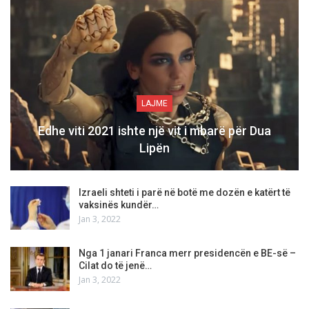
LAJME
Edhe viti 2021 ishte një vit i mbarë për Dua
Lipën
Izraeli shteti i parë në botë me dozën e katërt të
vaksinës kundër…
Jan 3, 2022
Nga 1 janari Franca merr presidencën e BE-së –
Cilat do të jenë…
Jan 3, 2022