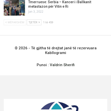
Tmerruese: Serbia – Kanceri i Ballkanit
metastazon për Vitin e Ri
Jan 3, 2022
MËPARSHËM
TJETËR
1 të 459
© 2026 - Të gjitha të drejtat janë të rezervuara
Kabllogrami
Punoi :
Valdrin Sherifi