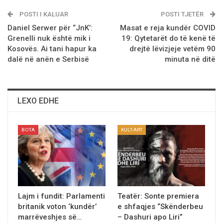
POSTI I KALUAR
POSTI TJETËR
Daniel Serwer për “JnK’:
Masat e reja kundër COVID
Grenelli nuk është mik i
19: Qytetarët do të kenë të
Kosovës. Ai tani hapur ka
drejtë lëvizjeje vetëm 90
dalë në anën e Serbisë
minuta në ditë
LEXO EDHE
BOTA
KULT-ART
Lajm i fundit: Parlamenti
Teatёr: Sonte premiera
britanik voton ‘kundër’
e shfaqjes “Skënderbeu
marrëveshjes së…
– Dashuri apo Liri”