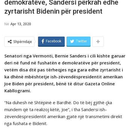
demokratëve, Sandersi përkrah edhe
zyrtarisht Bidenin për president
Në
Apr 13, 2020
Shpërndaje
Facebook
Twitter
Senatori nga Vermonti, Bernie Sanders i cili kishte garuar
deri në fund në fushatën e demokratëve për president,
vetëm disa dtë pas tërheqjes nga gara edhe zyrtarisht i
ka dhënë mbështetje ish-zëvendëspresidentit amerikan
Joe Biden për president, bënë të ditur Gazeta Online
Kabllogrami.
“Na duhesh në Shtëpinë e Bardhë. Do të bëj gjithë çka
mundem që ta realizoj këtë, Joe”, i tha Sandersi ish-
zëvendëspresidentit amerikan gjatë një transmetimi direkt
nga fushata e Bidenit.