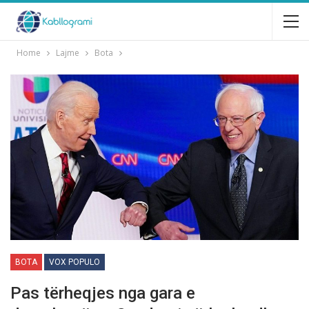
Home
Lajme
Bota
BOTA
VOX POPULO
Pas tërheqjes nga gara e