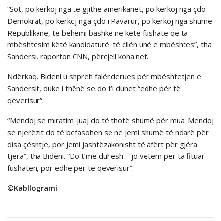
“Sot, po kërkoj nga të gjithë amerikanët, po kërkoj nga çdo
Demokrat, po kërkoj nga çdo i Pavarur, po kërkoj nga shumë
Republikanë, të bëhemi bashkë në këtë fushatë që ta
mbështesim këtë kandidaturë, të cilën unë e mbështes”, tha
Sandersi, raporton CNN, përcjell koha.net.
Ndërkaq, Bideni u shpreh falënderues për mbështetjen e
Sandersit, duke i thënë se do t’i duhet “edhe për të
qeverisur”.
“Mendoj se miratimi juaj do të thotë shumë për mua. Mendoj
se njerëzit do të befasohen se ne jemi shumë të ndarë për
disa çështje, por jemi jashtëzakonisht të afërt për gjëra
tjera”, tha Bideni. “Do t’më duhesh – jo vetëm për ta fituar
fushatën, por edhe për të qeverisur”.
©Kabllogrami