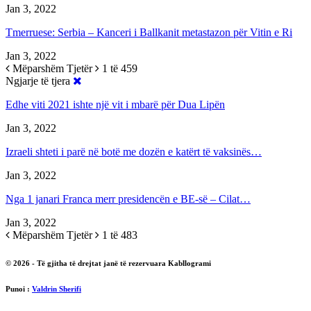
Jan 3, 2022
Tmerruese: Serbia – Kanceri i Ballkanit metastazon për Vitin e Ri
Jan 3, 2022
Mëparshëm
Tjetër
1 të 459
Ngjarje të tjera
Edhe viti 2021 ishte një vit i mbarë për Dua Lipën
Jan 3, 2022
Izraeli shteti i parë në botë me dozën e katërt të vaksinës…
Jan 3, 2022
Nga 1 janari Franca merr presidencën e BE-së – Cilat…
Jan 3, 2022
Mëparshëm
Tjetër
1 të 483
© 2026 - Të gjitha të drejtat janë të rezervuara Kabllogrami
Punoi :
Valdrin Sherifi