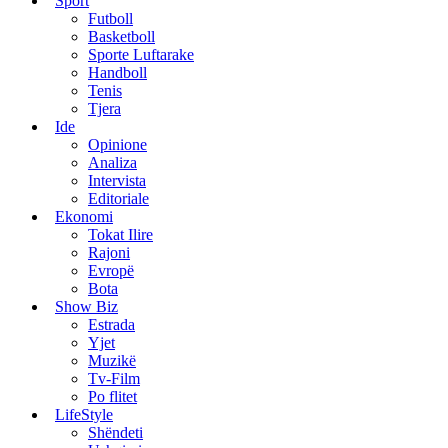
Sport
Futboll
Basketboll
Sporte Luftarake
Handboll
Tenis
Tjera
Ide
Opinione
Analiza
Intervista
Editoriale
Ekonomi
Tokat Ilire
Rajoni
Evropë
Bota
Show Biz
Estrada
Yjet
Muzikë
Tv-Film
Po flitet
LifeStyle
Shëndeti