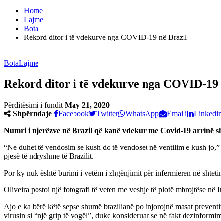
Home
Lajme
Bota
Rekord ditor i të vdekurve nga COVID-19 në Brazil
Bota
Lajme
Rekord ditor i të vdekurve nga COVID-19 
Përditësimi i fundit
May 21, 2020
Shpërndaje
Facebook
Twitter
WhatsApp
Emaili
Linkedi
Numri i njerëzve në Brazil që kanë vdekur me Covid-19 arrinë shi
“Ne duhet të vendosim se kush do të vendoset në ventilim e kush jo,” 
pjesë të ndryshme të Brazilit.
Por ky nuk është burimi i vetëm i zhgënjimit për infermieren në shtetin
Oliveira postoi një fotografi të veten me veshje të plotë mbrojtëse në 
Ajo e ka bërë këtë sepse shumë brazilianë po injorojnë masat preventive
virusin si “një grip të vogël”, duke konsideruar se në fakt dezinformi