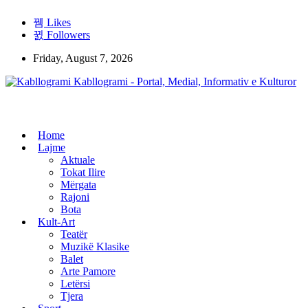
Likes
Followers
Friday, August 7, 2026
Kabllogrami - Portal, Medial, Informativ e Kulturor
Home
Lajme
Aktuale
Tokat Ilire
Mërgata
Rajoni
Bota
Kult-Art
Teatër
Muzikë Klasike
Balet
Arte Pamore
Letërsi
Tjera