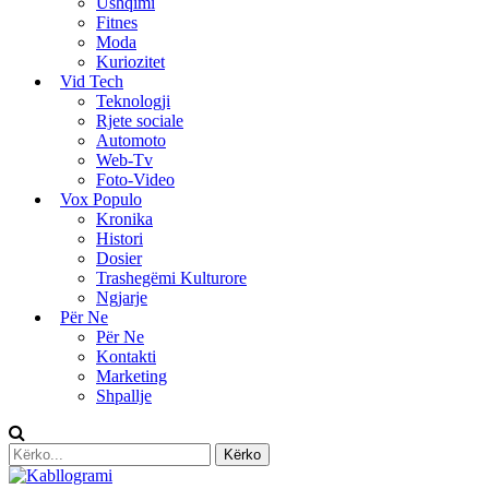
Ushqimi
Fitnes
Moda
Kuriozitet
Vid Tech
Teknologji
Rjete sociale
Automoto
Web-Tv
Foto-Video
Vox Populo
Kronika
Histori
Dosier
Trashegëmi Kulturore
Ngjarje
Për Ne
Për Ne
Kontakti
Marketing
Shpallje