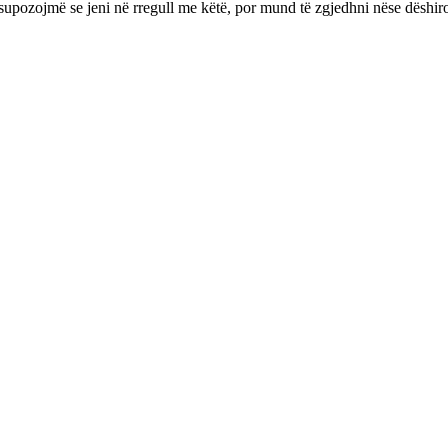
supozojmë se jeni në rregull me këtë, por mund të zgjedhni nëse dëshir