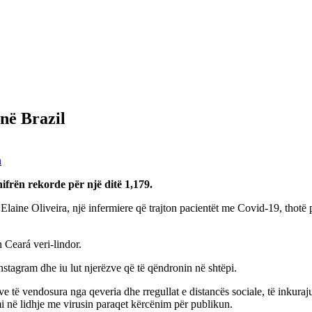
në Brazil
n
frën rekorde për një ditë 1,179.
Elaine Oliveira, një infermiere që trajton pacientët me Covid-19, thotë 
 Ceará veri-lindor.
Instagram dhe iu lut njerëzve që të qëndronin në shtëpi.
 të vendosura nga qeveria dhe rregullat e distancës sociale, të inkuraju
mi në lidhje me virusin paraqet kërcënim për publikun.