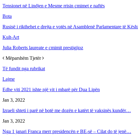
Tensionet në Lindjen e Mesme rrisin çmimet e naftës
Bota
Rusisë i rikthehet e drejta e votës në Asamblenë Parlamentare të Këshi
Kult-Art
Julia Roberts laureate e çmimit prestigjioz
Mëparshëm
Tjetër
Të fundit nga rubrikat
Lajme
Edhe viti 2021 ishte një vit i mbarë për Dua Lipën
Jan 3, 2022
Izraeli shteti i parë në botë me dozën e katërt të vaksinës kundër…
Jan 3, 2022
Nga 1 janari Franca merr presidencën e BE-së – Cilat do të jenë…