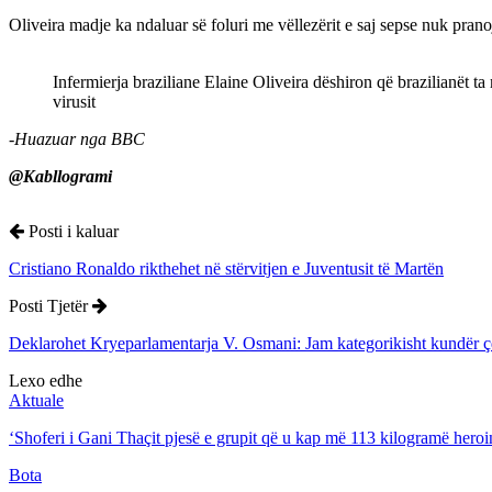
Oliveira madje ka ndaluar së foluri me vëllezërit e saj sepse nuk pran
Infermierja braziliane Elaine Oliveira dëshiron që brazilianët ta 
virusit
-Huazuar nga BBC
@Kabllogrami
Posti i kaluar
Cristiano Ronaldo rikthehet në stërvitjen e Juventusit të Martën
Posti Tjetër
Deklarohet Kryeparlamentarja V. Osmani: Jam kategorikisht kundër çdo
Lexo edhe
Aktuale
‘Shoferi i Gani Thaçit pjesë e grupit që u kap më 113 kilogramë heroi
Bota