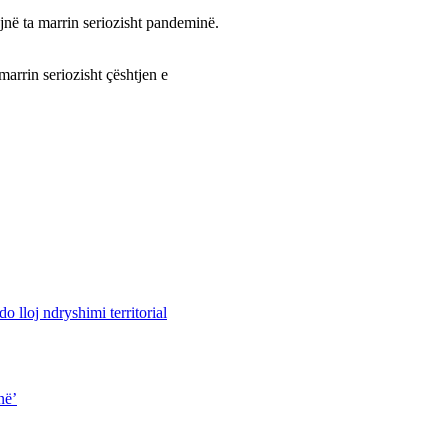
ojnë ta marrin seriozisht pandeminë.
marrin seriozisht çështjen e
 lloj ndryshimi territorial
në’