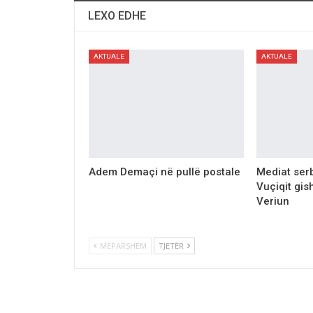
LEXO EDHE
AKTUALE
AKTUALE
Adem Demaçi nё pullё postale
Mediat serb
Vuçiqit gis
Veriun
MËPARSHËM
TJETËR