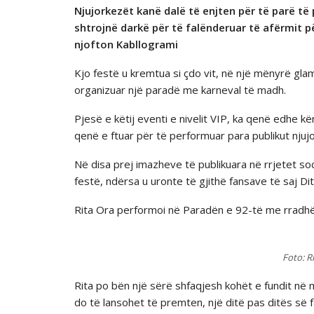
Njujorkezёt kanë dalë tё enjten për të parë t
shtrojnë darkë për të falënderuar tё afёrmit p
njofton Kabllogrami
Kjo festë u kremtua si çdo vit, në një mënyrë gla
organizuar një paradё me karneval tё madh.
Pjesë e këtij eventi e nivelit VIP, ka qenë edhe 
qenë e ftuar për të performuar para publikut njujo
Në disa prej imazheve të publikuara në rrjetet so
festë, ndërsa u uronte të gjithë fansave të saj D
Rita Ora performoi në Paradën e 92-të me rradhё
Foto: R
Rita po bën një sërë shfaqjesh kohët e fundit në 
do të lansohet tё premten, njё ditё pas ditёs sё