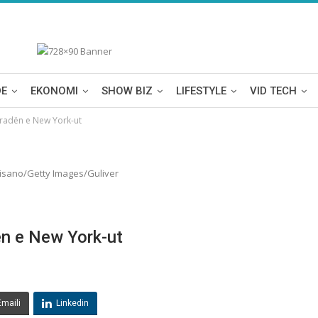
DE
EKONOMI
SHOW BIZ
LIFESTYLE
VID TECH
paradёn e New York-ut
cisano/Getty Images/Guliver
ёn e New York-ut
Emaili
Linkedin