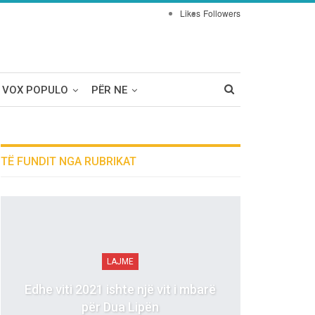
Likes
Followers
VOX POPULO
PËR NE
TË FUNDIT NGA RUBRIKAT
LAJME
Edhe viti 2021 ishte një vit i mbarë
për Dua Lipën