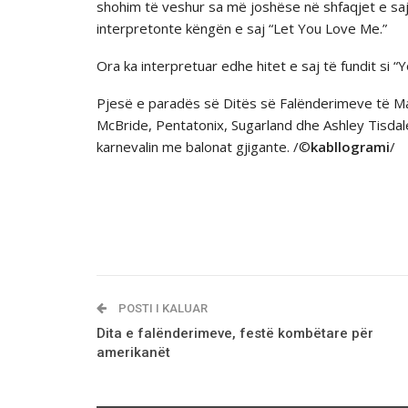
shohim të veshur sa më joshёse në shfaqjet e saj,
interpretonte këngën e saj “Let You Love Me.”
Ora ka interpretuar edhe hitet e saj të fundit si 
Pjesë e paradës së Ditës së Falënderimeve të Ma
McBride, Pentatonix, Sugarland dhe Ashley Tisdale
karnevalin me balonat gjigante. /©
kabllogrami
/
POSTI I KALUAR
Dita e falёnderimeve, festё kombёtare pёr
amerikanët