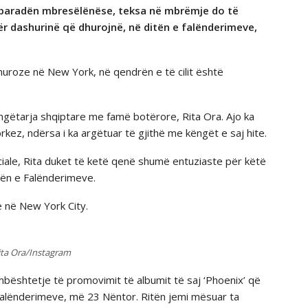
ë paradёn mbresёlёnёse, teksa në mbrëmje do të
ër dashurinë që dhurojnë, nё ditёn e falёnderimeve,
muroze në New York, në qendrën e të cilit është
këngëtarja shqiptare me famë botërore, Rita Ora. Ajo ka
rkez, ndërsa i ka argëtuar të gjithë me këngët e saj hite.
ciale, Rita duket të ketë qenë shumë entuziaste për këtë
itën e Falënderimeve.
 në New York City.
ita Ora/Instagram
mbështetje të promovimit tё albumit të saj ‘Phoenix’ që
 falënderimeve, më 23 Nëntor. Ritën jemi mësuar ta