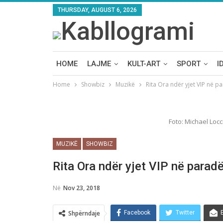
THURSDAY, AUGUST 6, 2026
HOME
LAJME
KULT-ART
SPORT
I
Home
Showbiz
Muzikë
Rita Ora ndёr yjet VIP nё 
Foto: Michael Loc
MUZIKË
SHOWBIZ
Rita Ora ndёr yjet VIP nё parad
Në
Nov 23, 2018
Shpërndaje
Facebook
Twitter