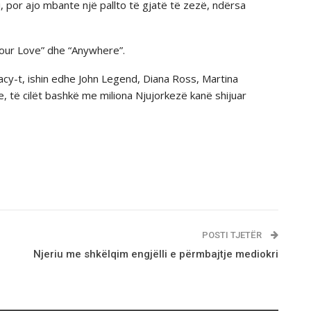
 por ajo mbante një pallto të gjatë të zezë, ndërsa
“Your Love” dhe “Anywhere”.
cy-t, ishin edhe John Legend, Diana Ross, Martina
, tё cilёt bashkё me miliona Njujorkezё kanё shijuar
POSTI TJETËR
Njeriu me shkëlqim engjëlli e përmbajtje mediokri