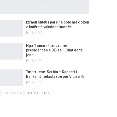
Jan 3, 2022
Izraeli shteti i parë në botë me dozën
e katërt të vaksinës kundër…
Jan 3, 2022
Nga 1 janari Franca merr
presidencën e BE-së – Cilat do të
jenë…
Jan 3, 2022
Tmerruese: Serbia – Kanceri i
Ballkanit metastazon për Vitin e Ri
Jan 3, 2022
MËPARSHËM
TJETËR
1 të 459