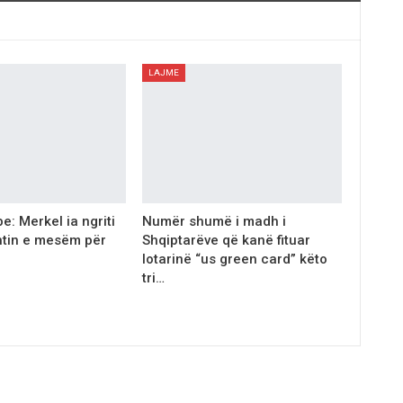
LAJME
e: Merkel ia ngriti
Numёr shumë i madh i
htin e mesëm për
Shqiptarёve qё kanё fituar
lotarinё “us green card” kёto
tri…