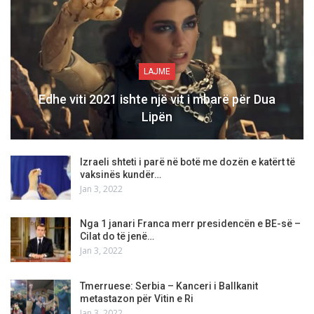
LAJME
Edhe viti 2021 ishte një vit i mbarë për Dua
Lipën
Izraeli shteti i parë në botë me dozën e katërt të
vaksinës kundër…
Jan 3, 2022
Nga 1 janari Franca merr presidencën e BE-së –
Cilat do të jenë…
Jan 3, 2022
Tmerruese: Serbia – Kanceri i Ballkanit
metastazon për Vitin e Ri
Jan 3, 2022