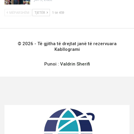
MËPARSHËM
TJETËR
1 të 459
© 2026 - Të gjitha të drejtat janë të rezervuara
Kabllogrami
Punoi :
Valdrin Sherifi