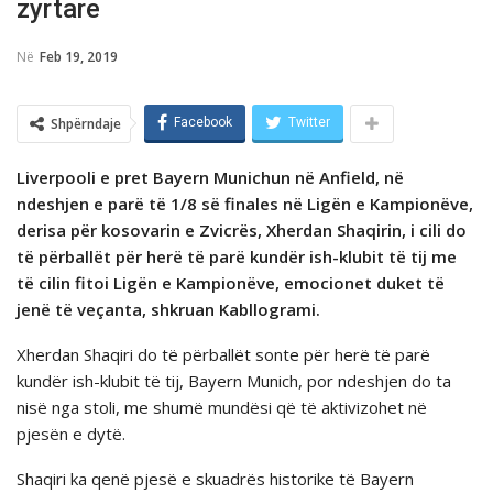
zyrtare
Në
Feb 19, 2019
Shpërndaje
Facebook
Twitter
Liverpooli e pret Bayern Munichun në Anfield, në
ndeshjen e parë të 1/8 së finales në Ligën e Kampionëve,
derisa për kosovarin e Zvicrës, Xherdan Shaqirin, i cili do
të përballët për herë të parë kundër ish-klubit të tij me
të cilin fitoi Ligën e Kampionëve, emocionet duket të
jenë të veçanta, shkruan Kabllogrami.
Xherdan Shaqiri do të përballët sonte për herë të parë
kundër ish-klubit të tij, Bayern Munich, por ndeshjen do ta
nisë nga stoli, me shumë mundësi që të aktivizohet në
pjesën e dytë.
Shaqiri ka qenë pjesë e skuadrës historike të Bayern