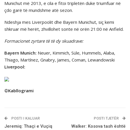
Munichut më 2013, e cila e fitoi tripletën duke triumfuar në
çdo garë të mundshme atë sezon.
Ndeshja mes Liverpoolit dhe Bayern Munichut, siç kemi
shkruar më herët, zhvillohet sonte në orën 21:00 në Anfield.
Formacionet zyrtare të të dy skuadrave:
Bayern Munich:
Neuer, Kimmich, Süle, Hummels, Alaba,
Thiago, Martínez, Gnabry, James, Coman, Lewandowski
Liverpool:
©Kabllogrami
POSTI I KALUAR
POSTI TJETËR
Jeremiq: Thaçi e Vuçiq
Walker: Kosova tash është