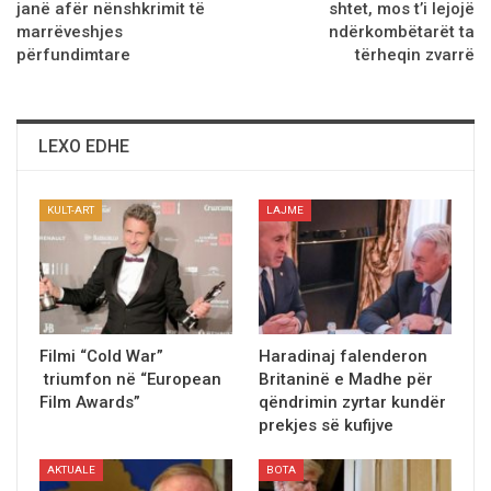
janë afër nënshkrimit të
shtet, mos t’i lejojë
marrëveshjes
ndërkombëtarët ta
përfundimtare
tërheqin zvarrë
LEXO EDHE
KULT-ART
LAJME
Filmi “Cold War”
Haradinaj falenderon
triumfon në “European
Britaninë e Madhe për
Film Awards”
qëndrimin zyrtar kundër
prekjes së kufijve
AKTUALE
BOTA