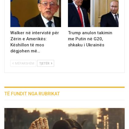
Walker në intervistë për
Trump anulon takimin
Zërin e Amerikës:
me Putin në G20,
Këshillon të mos
shkaku i Ukrainёs
dëgjohen më…
MËPARSHËM
TJETËR
TË FUNDIT NGA RUBRIKAT