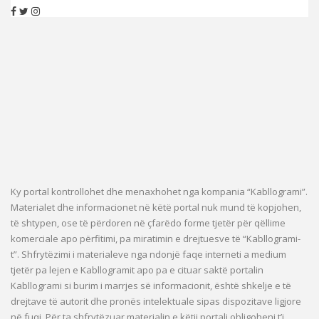
Ky portal kontrollohet dhe menaxhohet nga kompania “Kabllogrami”.
Materialet dhe informacionet në këtë portal nuk mund të kopjohen,
të shtypen, ose të përdoren në çfarëdo forme tjetër për qëllime
komerciale apo përfitimi, pa miratimin e drejtuesve të “Kabllogrami-
t”. Shfrytëzimi i materialeve nga ndonjë faqe interneti a medium
tjetër pa lejen e Kabllogramit apo pa e cituar saktë portalin
Kabllogrami si burim i marrjes së informacionit, është shkelje e të
drejtave të autorit dhe pronës intelektuale sipas dispozitave ligjore
në fuqi. Për ta shfrytëzuar materialin e këtij portali obligoheni t’i