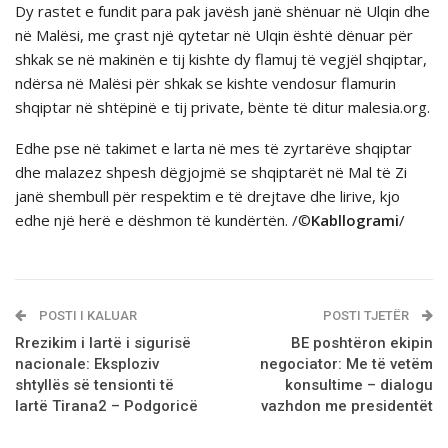
Dy rastet e fundit para pak javësh janë shënuar në Ulqin dhe
në Malësi, me çrast një qytetar në Ulqin është dënuar për
shkak se në makinën e tij kishte dy flamuj të vegjël shqiptar,
ndërsa në Malësi për shkak se kishte vendosur flamurin
shqiptar në shtëpinë e tij private, bënte të ditur malesia.org.
Edhe pse në takimet e larta në mes të zyrtarëve shqiptar
dhe malazez shpesh dëgjojmë se shqiptarët në Mal të Zi
janë shembull për respektim e të drejtave dhe lirive, kjo
edhe një herë e dëshmon të kundërtën. /©
Kabllogrami
/
POSTI I KALUAR
POSTI TJETËR
Rrezikim i lartё i sigurisё
BE poshtёron ekipin
nacionale: Eksploziv
negociator: Me tё vetëm
shtyllës së tensionti të
konsultime – dialogu
lartë Tirana2 – Podgoricë
vazhdon me presidentët