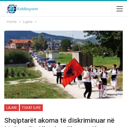
Home
Lajme
LAJME
TOKAT ILIRE
Shqiptarёt akoma tё diskriminuar nё