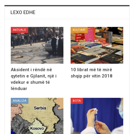
LEXO EDHE
AKTUALE
KULT-ART
Aksident i rëndë në
10 librat më të mirë
qytetin e Gjilanit, një i
shqip për vitin 2018
vdekur e shumë të
lënduar
ANALIZA
BOTA