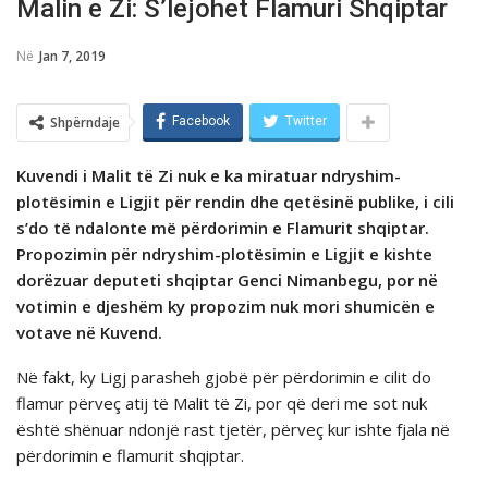
Malin e Zi: S’lejohet Flamuri Shqiptar
Në
Jan 7, 2019
Shpërndaje
Facebook
Twitter
Kuvendi i Malit të Zi nuk e ka miratuar ndryshim-
plotёsimin e Ligjit për rendin dhe qetësinë publike, i cili
s’do tё ndalonte mё përdorimin e Flamurit shqiptar.
Propozimin për ndryshim-plotёsimin e Ligjit e kishte
dorëzuar deputeti shqiptar Genci Nimanbegu, por në
votimin e djeshëm ky propozim nuk mori shumicën e
votave në Kuvend.
Në fakt, ky Ligj parasheh gjobë për përdorimin e cilit do
flamur përveç atij të Malit të Zi, por që deri me sot nuk
është shënuar ndonjë rast tjetër, përveç kur ishte fjala në
përdorimin e flamurit shqiptar.