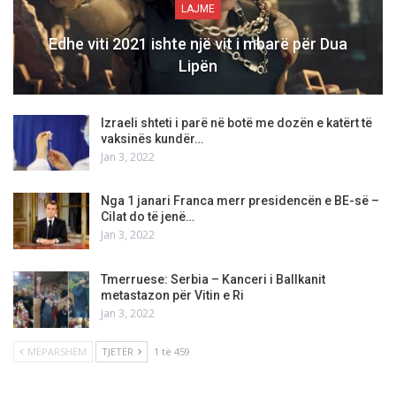
LAJME
Edhe viti 2021 ishte një vit i mbarë për Dua
Lipën
Izraeli shteti i parë në botë me dozën e katërt të
vaksinës kundër…
Jan 3, 2022
Nga 1 janari Franca merr presidencën e BE-së –
Cilat do të jenë…
Jan 3, 2022
Tmerruese: Serbia – Kanceri i Ballkanit
metastazon për Vitin e Ri
Jan 3, 2022
MËPARSHËM
TJETËR
1 të 459