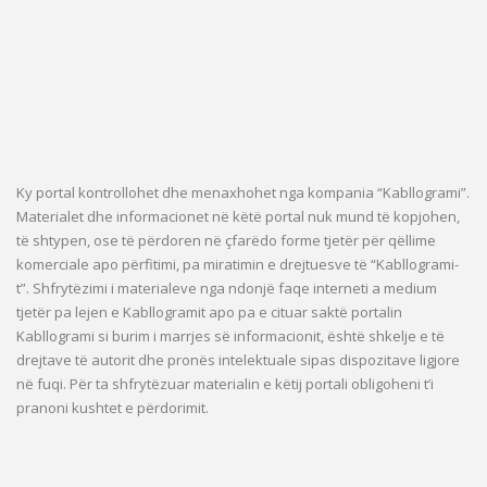
Ky portal kontrollohet dhe menaxhohet nga kompania “Kabllogrami”.
Materialet dhe informacionet në këtë portal nuk mund të kopjohen,
të shtypen, ose të përdoren në çfarëdo forme tjetër për qëllime
komerciale apo përfitimi, pa miratimin e drejtuesve të “Kabllogrami-
t”. Shfrytëzimi i materialeve nga ndonjë faqe interneti a medium
tjetër pa lejen e Kabllogramit apo pa e cituar saktë portalin
Kabllogrami si burim i marrjes së informacionit, është shkelje e të
drejtave të autorit dhe pronës intelektuale sipas dispozitave ligjore
në fuqi. Për ta shfrytëzuar materialin e këtij portali obligoheni t’i
pranoni kushtet e përdorimit.