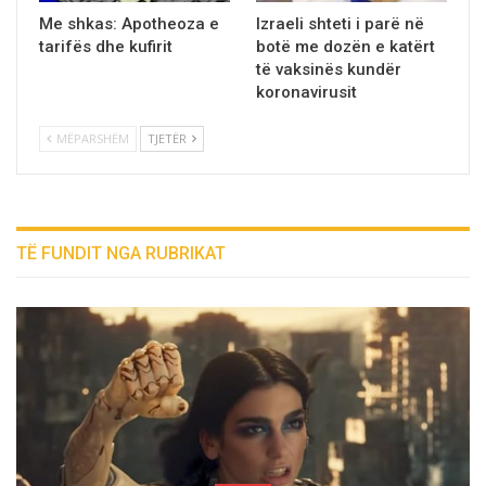
Me shkas: Apotheoza e
Izraeli shteti i parë në
tarifës dhe kufirit
botë me dozën e katërt
të vaksinës kundër
koronavirusit
MËPARSHËM
TJETËR
TË FUNDIT NGA RUBRIKAT