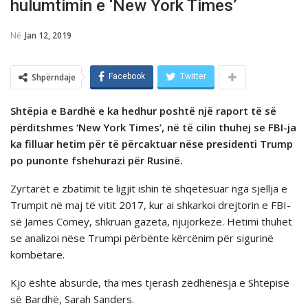
hulumtimin e ‘New York Times’
Në
Jan 12, 2019
Shpërndaje
Facebook
Twitter
Shtëpia e Bardhë e ka hedhur poshtë një raport të së
përditshmes ‘New York Times’, në të cilin thuhej se FBI-ja
ka filluar hetim për të përcaktuar nëse presidenti Trump
po punonte fshehurazi për Rusinë.
Zyrtarët e zbatimit të ligjit ishin të shqetësuar nga sjellja e
Trumpit në maj të vitit 2017, kur ai shkarkoi drejtorin e FBI-
së James Comey, shkruan gazeta, njujorkeze. Hetimi thuhet
se analizoi nëse Trumpi përbënte kërcënim për sigurinë
kombëtare.
Kjo është absurde, tha mes tjerash zëdhënësja e Shtëpisë
së Bardhë, Sarah Sanders.