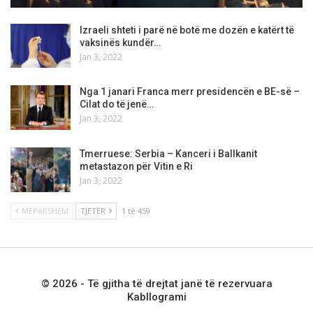
Izraeli shteti i parë në botë me dozën e katërt të
vaksinës kundër…
Jan 3, 2022
Nga 1 janari Franca merr presidencën e BE-së –
Cilat do të jenë…
Jan 3, 2022
Tmerruese: Serbia – Kanceri i Ballkanit
metastazon për Vitin e Ri
Jan 3, 2022
MËPARSHËM
TJETËR
1 të 459
© 2026 - Të gjitha të drejtat janë të rezervuara
Kabllogrami