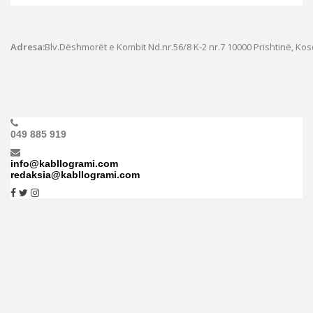
Adresa:
Blv.Dëshmorët e Kombit Nd.nr.56/8 K-2 nr.7
10000 Prishtinë, Ko
049 885 919
info@kabllogrami.com
redaksia@kabllogrami.com