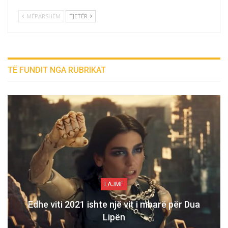
MËPARSHËM
TJETËR
TË FUNDIT NGA RUBRIKAT
LAJME
Edhe viti 2021 ishte një vit i mbarë për Dua
Lipën