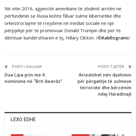
Në vitin 2016, agjencitë amerikane të zbulimit arritën në
përfundimin se Rusia kishte filluar sulme kibernetike dhe
orkestroi lajme të rrejshme në mediat sociale në një
përpjekje për të promovuar Donald Trumpin dhe për të
dëmtuar kundërshtaren e tij, Hillary Clinton. /©
Kabllogrami
/
POSTI I KALUAR
POSTI TJETËR
Dua Lipa prin me 4
Arrestohet nën dyshimin
nominime në “Brit Awards”
për përgatitje të sulmeve
terroriste dhe kërcënim
ndaj Haradinajt
LEXO EDHE