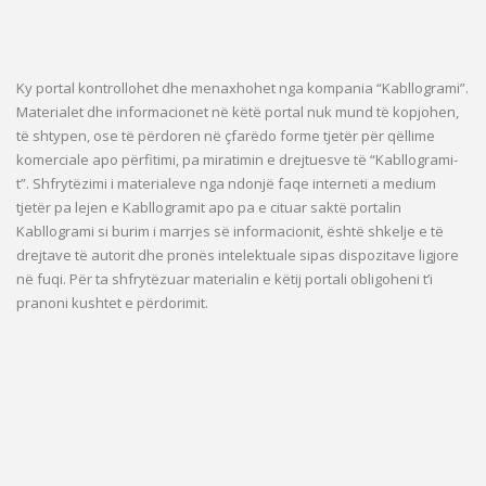
Ky portal kontrollohet dhe menaxhohet nga kompania “Kabllogrami”.
Materialet dhe informacionet në këtë portal nuk mund të kopjohen,
të shtypen, ose të përdoren në çfarëdo forme tjetër për qëllime
komerciale apo përfitimi, pa miratimin e drejtuesve të “Kabllogrami-
t”. Shfrytëzimi i materialeve nga ndonjë faqe interneti a medium
tjetër pa lejen e Kabllogramit apo pa e cituar saktë portalin
Kabllogrami si burim i marrjes së informacionit, është shkelje e të
drejtave të autorit dhe pronës intelektuale sipas dispozitave ligjore
në fuqi. Për ta shfrytëzuar materialin e këtij portali obligoheni t’i
pranoni kushtet e përdorimit.