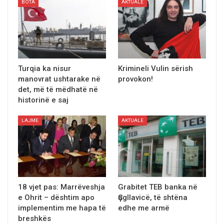
BOTA
AKTUALE
Turqia ka nisur
Krimineli Vulin sërish
manovrat ushtarake në
provokon!
det, më të mëdhatë në
historinë e saj
LAJME
AKTUALE
18 vjet pas: Marrëveshja
Grabitet TEB banka në
e Ohrit – dështim apo
Ҫagllavicë, të shtëna
implementim me hapa të
edhe me armë
breshkës