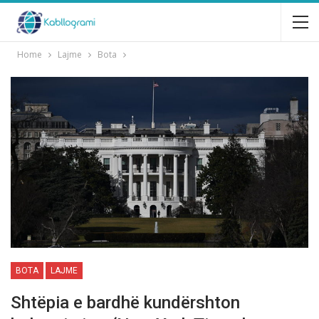
Home
Lajme
Bota
BOTA
LAJME
Shtëpia e bardhë kundërshton