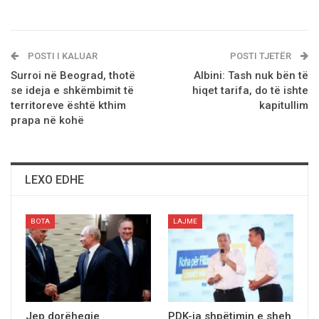
POSTI I KALUAR
POSTI TJETËR
Surroi në Beograd, thotë
Albini: Tash nuk bën të
se ideja e shkëmbimit të
hiqet tarifa, do të ishte
territoreve është kthim
kapitullim
prapa në kohë
LEXO EDHE
BOTA
LAJME
Jep dorëheqje
PDK-ja shpëtimin e sheh