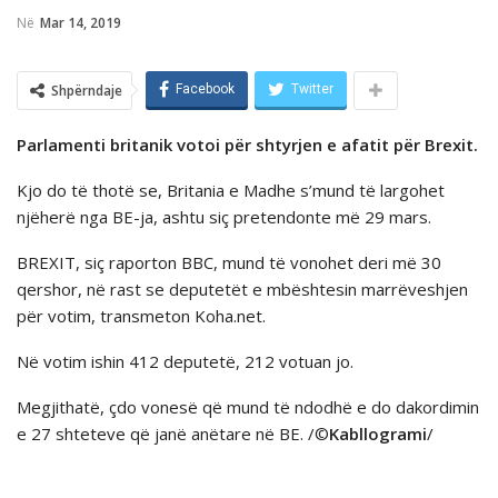
Në
Mar 14, 2019
Shpërndaje
Facebook
Twitter
Parlamenti britanik votoi për shtyrjen e afatit për Brexit.
Kjo do të thotë se, Britania e Madhe s’mund të largohet
njëherë nga BE-ja, ashtu siç pretendonte më 29 mars.
BREXIT, siç raporton BBC, mund të vonohet deri më 30
qershor, në rast se deputetët e mbështesin marrëveshjen
për votim, transmeton Koha.net.
Në votim ishin 412 deputetë, 212 votuan jo.
Megjithatë, çdo vonesë që mund të ndodhë e do dakordimin
e 27 shteteve që janë anëtare në BE. /©
Kabllogrami
/