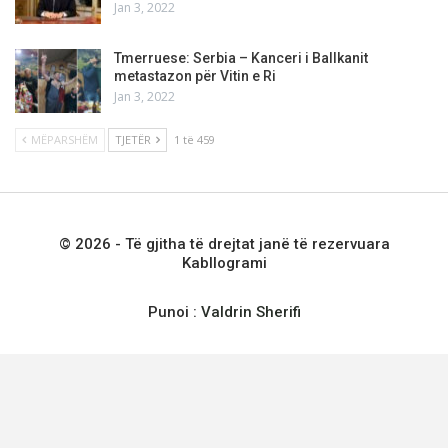
Jan 3, 2022
Tmerruese: Serbia – Kanceri i Ballkanit
metastazon për Vitin e Ri
Jan 3, 2022
MËPARSHËM
TJETËR
1 të 459
© 2026 - Të gjitha të drejtat janë të rezervuara
Kabllogrami
Punoi :
Valdrin Sherifi