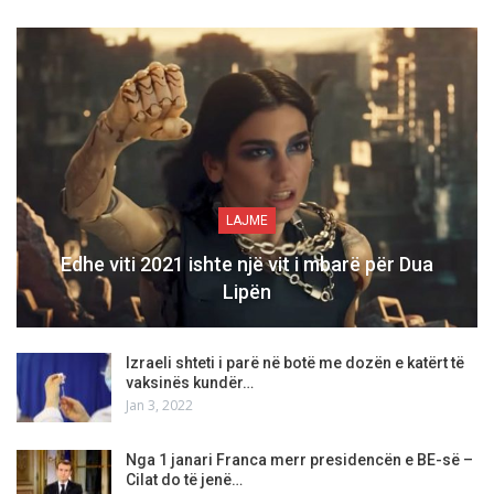
LAJME
Edhe viti 2021 ishte një vit i mbarë për Dua
Lipën
Izraeli shteti i parë në botë me dozën e katërt të
vaksinës kundër…
Jan 3, 2022
Nga 1 janari Franca merr presidencën e BE-së –
Cilat do të jenë…