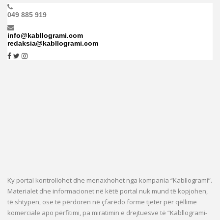
049 885 919
info@kabllogrami.com
redaksia@kabllogrami.com
Ky portal kontrollohet dhe menaxhohet nga kompania “Kabllogrami”.
Materialet dhe informacionet në këtë portal nuk mund të kopjohen,
të shtypen, ose të përdoren në çfarëdo forme tjetër për qëllime
komerciale apo përfitimi, pa miratimin e drejtuesve të “Kabllogrami-