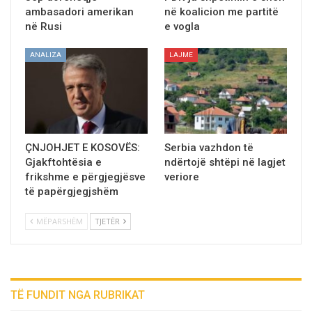
ambasadori amerikan
në koalicion me partitë
në Rusi
e vogla
ANALIZA
LAJME
ÇNJOHJET E KOSOVËS:
Serbia vazhdon të
Gjakftohtësia e
ndërtojë shtëpi në lagjet
frikshme e përgjegjësve
veriore
të papërgjegjshëm
MËPARSHËM
TJETËR
TË FUNDIT NGA RUBRIKAT