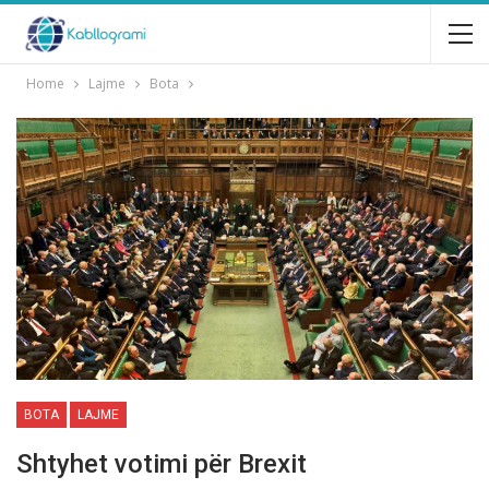
Home
Lajme
Bota
BOTA
LAJME
Shtyhet votimi për Brexit