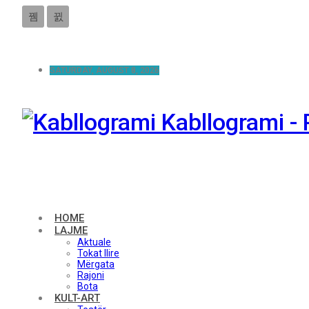
SATURDAY, AUGUST 8, 2026
Kabllogrami - 
HOME
LAJME
Aktuale
Tokat Ilire
Mërgata
Rajoni
Bota
KULT-ART