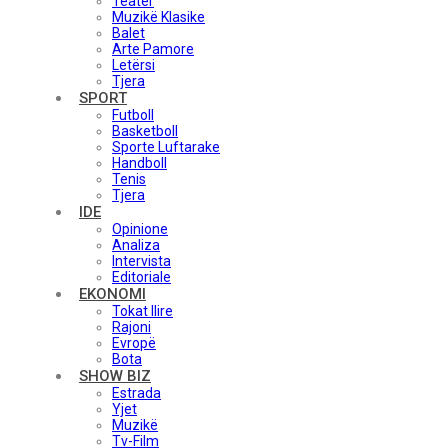
Teatër
Muzikë Klasike
Balet
Arte Pamore
Letërsi
Tjera
SPORT
Futboll
Basketboll
Sporte Luftarake
Handboll
Tenis
Tjera
IDE
Opinione
Analiza
Intervista
Editoriale
EKONOMI
Tokat Ilire
Rajoni
Evropë
Bota
SHOW BIZ
Estrada
Yjet
Muzikë
Tv-Film