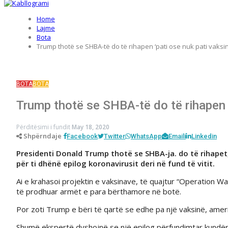
Home
Lajme
Bota
Trump thotë se SHBA-të do të rihapen ‘pati ose nuk pati vaksin
BOTA
BOTA
Trump thotë se SHBA-të do të rihapen ‘
Përditësimi i fundit
May 18, 2020
Shpërndaje
Facebook
Twitter
WhatsApp
Emaili
Linkedin
Presidenti Donald Trump thotë se SHBA-ja. do të rihapet, “
për ti dhënë epilog koronavirusit deri në fund të vitit.
Ai e krahasoi projektin e vaksinave, të quajtur “Operation 
të prodhuar armët e para bërthamore në botë.
Por zoti Trump e bëri të qartë se edhe pa një vaksinë, amerik
Shumë ekspertë dyshojnë se një epilog përfundimtar kundër k