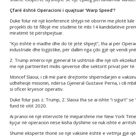
Çfarë është Operacioni i quajtuar ‘Warp Speed’?
Duke folur në një konferencë shtypi në oborrin me plotë lul
projekti do të fillojë me studime të mbi 14 kandidatëve pr
miratimit të përshpejtuar.
“Kjo është e madhe dhe do të jetë shpejt”, tha ai për Oper
industriale dhe logjistike, për dallim nga çdo gjë që vendi yn
Z. Trump emëroi një gjeneral të ushtrisë dhe një ish-ekzeku
me një partneritet midis qeverisë dhe sektorit privat për të
Moncef Slaoui, i cili më parë drejtonte shpërndarjen e vaksin
udhëheqë misionin, ndërsa Gjeneral Gustave Perna, i cili mb
si oficer kryesor operativ.
Duke folur pas z. Trump, Z. Slaoui tha se ai ishte “i sigurt” s
fund të vitit 2020.
Ai pranoi në një intervistë të mëparshme me New York Times 
kyçur në operacion nëse kisha dyshime se nuk ishte e arrits
Shumë ekspertë thonë se një vaksinë është e vetmja gjë që 