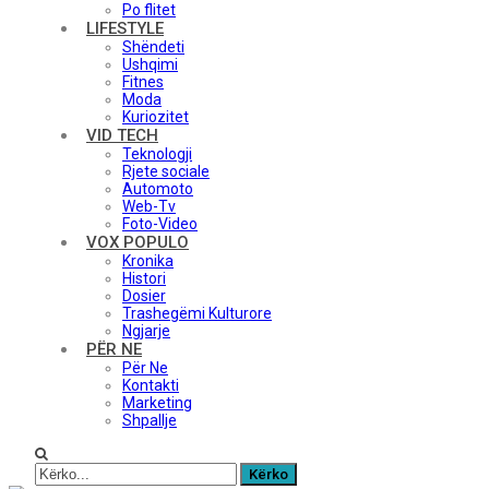
Po flitet
LIFESTYLE
Shëndeti
Ushqimi
Fitnes
Moda
Kuriozitet
VID TECH
Teknologji
Rjete sociale
Automoto
Web-Tv
Foto-Video
VOX POPULO
Kronika
Histori
Dosier
Trashegëmi Kulturore
Ngjarje
PËR NE
Për Ne
Kontakti
Marketing
Shpallje