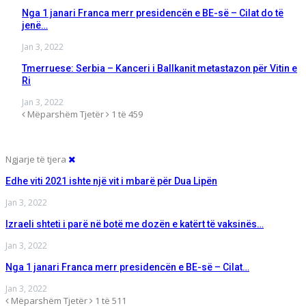
Nga 1 janari Franca merr presidencën e BE-së – Cilat do të
jenë…
Jan 3, 2022
Tmerruese: Serbia – Kanceri i Ballkanit metastazon për Vitin e
Ri
Jan 3, 2022
Mëparshëm
Tjetër
1 të 459
Ngjarje të tjera
Edhe viti 2021 ishte një vit i mbarë për Dua Lipën
Jan 3, 2022
Izraeli shteti i parë në botë me dozën e katërt të vaksinës…
Jan 3, 2022
Nga 1 janari Franca merr presidencën e BE-së – Cilat…
Jan 3, 2022
Mëparshëm
Tjetër
1 të 511