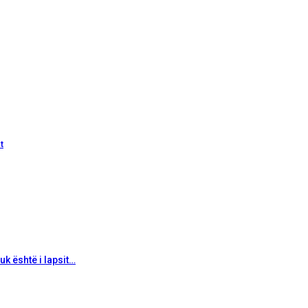
t
uk është i lapsit…