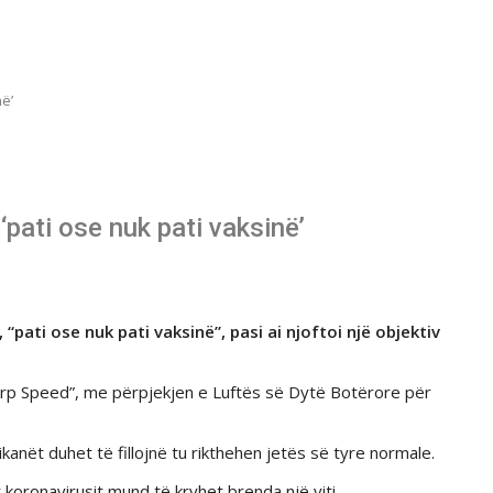
ë’
pati ose nuk pati vaksinë’
pati ose nuk pati vaksinë”, pasi ai njoftoi një objektiv
Warp Speed”, me përpjekjen e Luftës së Dytë Botërore për
anët duhet të fillojnë tu rikthehen jetës së tyre normale.
oronavirusit mund të kryhet brenda një viti.