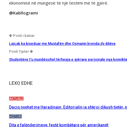
ekonomisë në mungesë të një testimi më të gjerë.
@Kabllogrami
Posti i kaluar
Lajçak ka biseduar me Mustafën dhe Osmanin brenda dy ditëve
Posti Tjetër
Studentëve t’u mundësohet tërheqja e gjërave personale nga konvikte
LEXO EDHE
AKTUALE
Daçiq nxehet me Haradinajn: Editorialin ia shkroi dikush tjetër, n
HISTORI
Dita e falёnderimeve, festё kombёtare pёr amerikanët