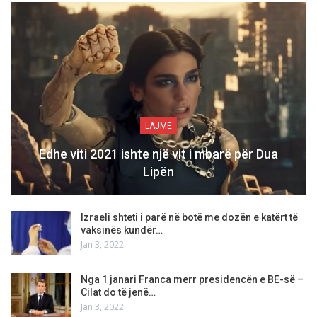
LAJME
Edhe viti 2021 ishte një vit i mbarë për Dua
Lipën
Izraeli shteti i parë në botë me dozën e katërt të
vaksinës kundër…
Jan 3, 2022
Nga 1 janari Franca merr presidencën e BE-së –
Cilat do të jenë…
Jan 3, 2022