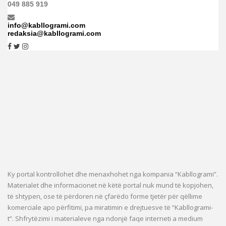
049 885 919
info@kabllogrami.com
redaksia@kabllogrami.com
Ky portal kontrollohet dhe menaxhohet nga kompania “Kabllogrami”.
Materialet dhe informacionet në këtë portal nuk mund të kopjohen,
të shtypen, ose të përdoren në çfarëdo forme tjetër për qëllime
komerciale apo përfitimi, pa miratimin e drejtuesve të “Kabllogrami-
t”. Shfrytëzimi i materialeve nga ndonjë faqe interneti a medium