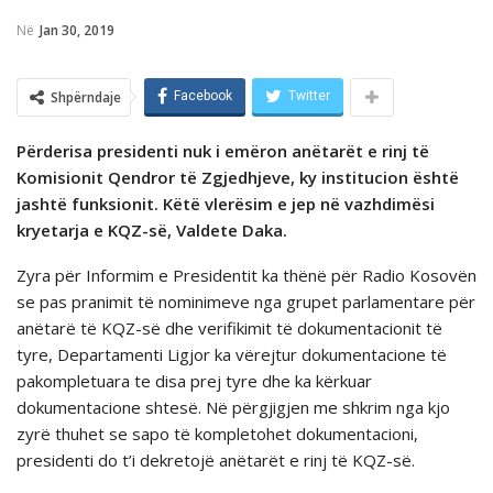
Në
Jan 30, 2019
Shpërndaje
Facebook
Twitter
Përderisa presidenti nuk i emëron anëtarët e rinj të
Komisionit Qendror të Zgjedhjeve, ky institucion është
jashtë funksionit. Këtë vlerësim e jep në vazhdimësi
kryetarja e KQZ-së, Valdete Daka.
Zyra për Informim e Presidentit ka thënë për Radio Kosovën
se pas pranimit të nominimeve nga grupet parlamentare për
anëtarë të KQZ-së dhe verifikimit të dokumentacionit të
tyre, Departamenti Ligjor ka vërejtur dokumentacione të
pakompletuara te disa prej tyre dhe ka kërkuar
dokumentacione shtesë. Në përgjigjen me shkrim nga kjo
zyrë thuhet se sapo të kompletohet dokumentacioni,
presidenti do t’i dekretojë anëtarët e rinj të KQZ-së.