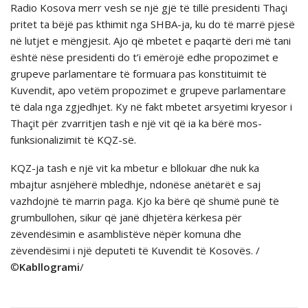
Radio Kosova merr vesh se një gjë të tillë presidenti Thaçi
pritet ta bëjë pas kthimit nga SHBA-ja, ku do të marrë pjesë
në lutjet e mëngjesit. Ajo që mbetet e paqartë deri më tani
është nëse presidenti do t’i emërojë edhe propozimet e
grupeve parlamentare të formuara pas konstituimit të
Kuvendit, apo vetëm propozimet e grupeve parlamentare
të dala nga zgjedhjet. Ky në fakt mbetet arsyetimi kryesor i
Thaçit për zvarritjen tash e një vit që ia ka bërë mos-
funksionalizimit të KQZ-së.
KQZ-ja tash e një vit ka mbetur e bllokuar dhe nuk ka
mbajtur asnjëherë mbledhje, ndonëse anëtarët e saj
vazhdojnë të marrin paga. Kjo ka bërë që shumë punë të
grumbullohen, sikur që janë dhjetëra kërkesa për
zëvendësimin e asamblistëve nëpër komuna dhe
zëvendësimi i një deputeti të Kuvendit të Kosovës. /
©
Kabllogrami
/