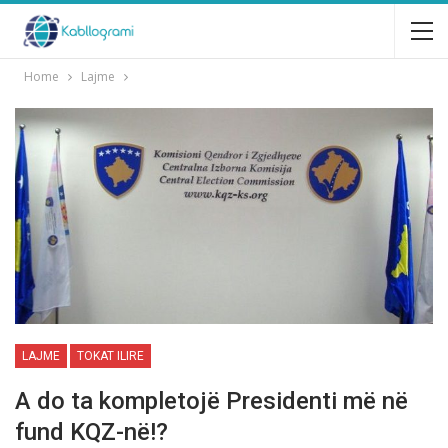
Home
Lajme
LAJME
TOKAT ILIRE
A do ta kompletojë Presidenti më në
fund KQZ-në!?