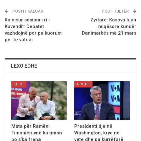
POSTI I KALUAR
POSTI TJETËR
Ka nisur sesioni i ri i
Zyrtare: Kosova luan
Kuvendit: Debatet
miqësore kundër
vazhdojnë por pa kuorum
Danimarkës më 21 mars
për të votuar
LEXO EDHE
LAJME
AKTUALE
Meta për Ramën:
Presidenti dje në
Timonieri ynë ka timon
Washington, krye në
po s’ka frena
vete dhe pa kurrëfarë