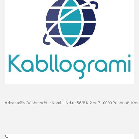
Adresa:
Blv.Dëshmorët e Kombit Nd.nr.56/8 K-2 nr.7
10000 Prishtinë, Ko