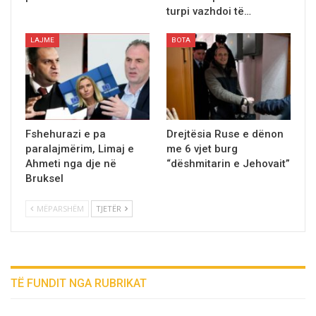
turpi vazhdoi të…
LAJME
BOTA
Fshehurazi e pa
Drejtësia Ruse e dënon
paralajmërim, Limaj e
me 6 vjet burg
Ahmeti nga dje në
“dëshmitarin e Jehovait”
Bruksel
MËPARSHËM
TJETËR
TË FUNDIT NGA RUBRIKAT