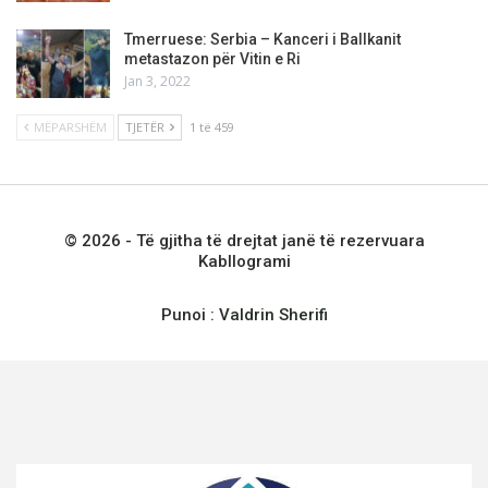
Tmerruese: Serbia – Kanceri i Ballkanit
metastazon për Vitin e Ri
Jan 3, 2022
MËPARSHËM
TJETËR
1 të 459
© 2026 - Të gjitha të drejtat janë të rezervuara
Kabllogrami
Punoi :
Valdrin Sherifi