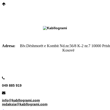
Adresa:
Blv.Dëshmorët e Kombit Nd.nr.56/8 K-2 nr.7
10000 Prish
Kosovë
049 885 919
info@kabllogrami.com
redaksia@kabllogrami.com