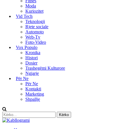
Fitnes
Moda
Kuriozitet
Vid Tech
Teknologji
Rjete sociale
Automoto
Web-Tv
Foto-Video
Vox Populo
Kronika
Histori
Dosier
Trashegëmi Kulturore
Ngjarje
Për Ne
Për Ne
Kontakti
Marketing
Shpallje