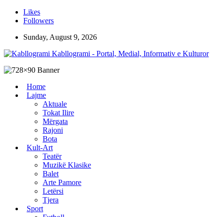
Likes
Followers
Sunday, August 9, 2026
Kabllogrami - Portal, Medial, Informativ e Kulturor
Home
Lajme
Aktuale
Tokat Ilire
Mërgata
Rajoni
Bota
Kult-Art
Teatër
Muzikë Klasike
Balet
Arte Pamore
Letërsi
Tjera
Sport