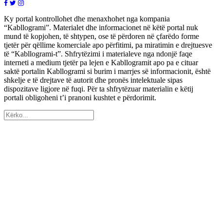
Ky portal kontrollohet dhe menaxhohet nga kompania
“Kabllogrami”. Materialet dhe informacionet në këtë portal nuk
mund të kopjohen, të shtypen, ose të përdoren në çfarëdo forme
tjetër për qëllime komerciale apo përfitimi, pa miratimin e drejtuesve
të “Kabllogrami-t”. Shfrytëzimi i materialeve nga ndonjë faqe
interneti a medium tjetër pa lejen e Kabllogramit apo pa e cituar
saktë portalin Kabllogrami si burim i marrjes së informacionit, është
shkelje e të drejtave të autorit dhe pronës intelektuale sipas
dispozitave ligjore në fuqi. Për ta shfrytëzuar materialin e këtij
portali obligoheni t’i pranoni kushtet e përdorimit.