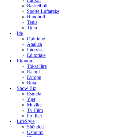
Futboll
Basketboll
Sporte Luftarake
Handboll
Tenis
Tjera
Ide
Opinione
Analiza
Intervista
Editoriale
Ekonomi
Tokat Ilire
Rajoni
Evropë
Bota
Show Biz
Estrada
Yjet
Muzikë
Tv-Film
Po flitet
LifeStyle
Shëndeti
Ushqimi