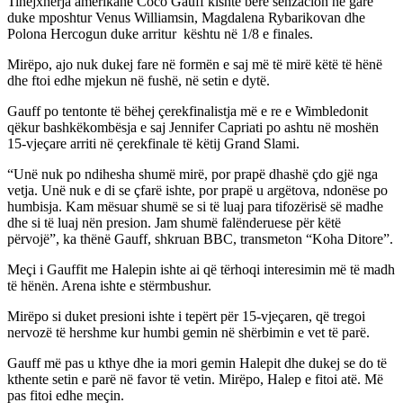
Tinejxherja amerikane Coco Gauff kishte bërë senzacion në garë
duke mposhtur Venus Williamsin, Magdalena Rybarikovan dhe
Polona Hercogun duke arritur kështu në 1/8 e finales.
Mirëpo, ajo nuk dukej fare në formën e saj më të mirë këtë të hënë
dhe ftoi edhe mjekun në fushë, në setin e dytë.
Gauff po tentonte të bëhej çerekfinalistja më e re e Wimbledonit
qëkur bashkëkombësja e saj Jennifer Capriati po ashtu në moshën
15-vjeçare arriti në çerekfinale të këtij Grand Slami.
“Unë nuk po ndihesha shumë mirë, por prapë dhashë çdo gjë nga
vetja. Unë nuk e di se çfarë ishte, por prapë u argëtova, ndonëse po
humbisja. Kam mësuar shumë se si të luaj para tifozërisë së madhe
dhe si të luaj nën presion. Jam shumë falënderuese për këtë
përvojë”, ka thënë Gauff, shkruan BBC, transmeton “Koha Ditore”.
Meçi i Gauffit me Halepin ishte ai që tërhoqi interesimin më të madh
të hënën. Arena ishte e stërmbushur.
Mirëpo si duket presioni ishte i tepërt për 15-vjeçaren, që tregoi
nervozë të hershme kur humbi gemin në shërbimin e vet të parë.
Gauff më pas u kthye dhe ia mori gemin Halepit dhe dukej se do të
kthente setin e parë në favor të vetin. Mirëpo, Halep e fitoi atë. Më
pas fitoi edhe meçin.