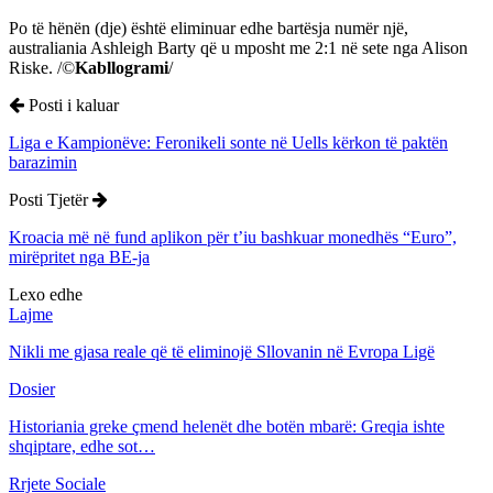
Po të hënën (dje) është eliminuar edhe bartësja numër një,
australiania Ashleigh Barty që u mposht me 2:1 në sete nga Alison
Riske. /©
Kabllogrami
/
Posti i kaluar
Liga e Kampionëve: Feronikeli sonte në Uells kërkon të paktën
barazimin
Posti Tjetër
Kroacia më në fund aplikon për t’iu bashkuar monedhës “Euro”,
mirëpritet nga BE-ja
Lexo edhe
Lajme
Nikli me gjasa reale që të eliminojë Sllovanin në Evropa Ligë
Dosier
Historiania greke çmend helenët dhe botën mbarë: Greqia ishte
shqiptare, edhe sot…
Rrjete Sociale