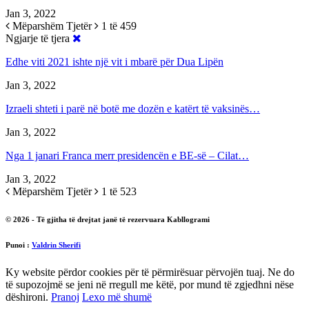
Jan 3, 2022
Mëparshëm
Tjetër
1 të 459
Ngjarje të tjera
Edhe viti 2021 ishte një vit i mbarë për Dua Lipën
Jan 3, 2022
Izraeli shteti i parë në botë me dozën e katërt të vaksinës…
Jan 3, 2022
Nga 1 janari Franca merr presidencën e BE-së – Cilat…
Jan 3, 2022
Mëparshëm
Tjetër
1 të 523
© 2026 - Të gjitha të drejtat janë të rezervuara Kabllogrami
Punoi :
Valdrin Sherifi
Ky website përdor cookies për të përmirësuar përvojën tuaj. Ne do
të supozojmë se jeni në rregull me këtë, por mund të zgjedhni nëse
dëshironi.
Pranoj
Lexo më shumë