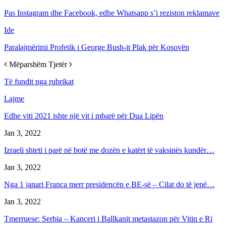
Pas Instagram dhe Facebook, edhe Whatsapp s’i reziston reklamave
Ide
Paralajmërimi Profetik i George Bush-it Plak për Kosovën
Mëparshëm
Tjetër
Të fundit nga rubrikat
Lajme
Edhe viti 2021 ishte një vit i mbarë për Dua Lipën
Jan 3, 2022
Izraeli shteti i parë në botë me dozën e katërt të vaksinës kundër…
Jan 3, 2022
Nga 1 janari Franca merr presidencën e BE-së – Cilat do të jenë…
Jan 3, 2022
Tmerruese: Serbia – Kanceri i Ballkanit metastazon për Vitin e Ri