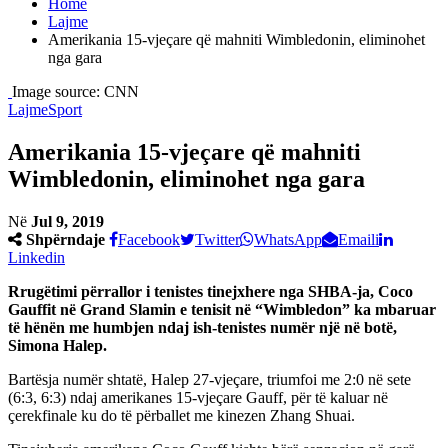
Home
Lajme
Amerikania 15-vjeçare që mahniti Wimbledonin, eliminohet
nga gara
Image source: CNN
Lajme
Sport
Amerikania 15-vjeçare që mahniti
Wimbledonin, eliminohet nga gara
Në
Jul 9, 2019
Shpërndaje
Facebook
Twitter
WhatsApp
Emaili
Linkedin
Rrugëtimi përrallor i tenistes tinejxhere nga SHBA-ja, Coco
Gauffit në Grand Slamin e tenisit në “Wimbledon” ka mbaruar
të hënën me humbjen ndaj ish-tenistes numër një në botë,
Simona Halep.
Bartësja numër shtatë, Halep 27-vjeçare, triumfoi me 2:0 në sete
(6:3, 6:3) ndaj amerikanes 15-vjeçare Gauff, për të kaluar në
çerekfinale ku do të përballet me kinezen Zhang Shuai.