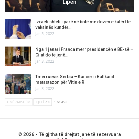
Lipën
Izraeli shteti i parë në botë me dozën e katërt të
vaksinës kundër…
Jan 3, 2022
Nga 1 janari Franca merr presidencën e BE-së –
Cilat do të jenë…
Jan 3, 2022
Tmerruese: Serbia – Kanceri i Ballkanit
metastazon për Vitin e Ri
Jan 3, 2022
MËPARSHËM
TJETËR
1 të 459
© 2026 - Të gjitha të drejtat janë të rezervuara