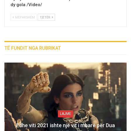
dy gola /Video/
MËPARSHËM
TJETËR
TË FUNDIT NGA RUBRIKAT
LAJME
Edhe viti 2021 ishte një vit i mbarë për Dua