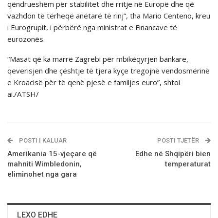
qëndrueshëm për stabilitet dhe rritje në Europë dhe që
vazhdon të tërheqë anëtarë të rinj”, tha Mario Centeno, kreu
i Eurogrupit, i përbërë nga ministrat e Financave të
eurozonës.
“Masat që ka marrë Zagrebi për mbikëqyrjen bankare,
qeverisjen dhe çështje të tjera kyçe tregojnë vendosmërinë
e Kroacisë për të qenë pjesë e familjes euro”, shtoi
ai./ATSH/
POSTI I KALUAR
POSTI TJETËR
Amerikania 15-vjeçare që
Edhe në Shqipëri bien
mahniti Wimbledonin,
temperaturat
eliminohet nga gara
LEXO EDHE