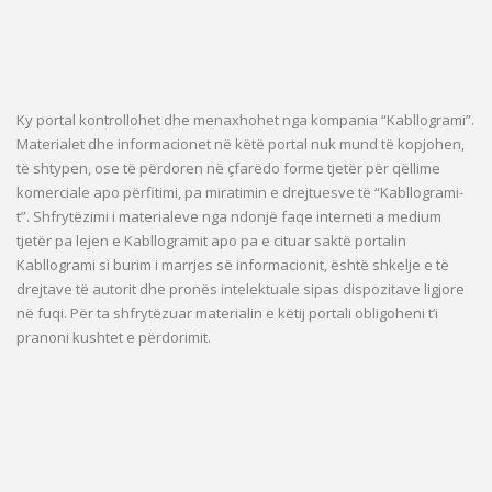
Ky portal kontrollohet dhe menaxhohet nga kompania “Kabllogrami”.
Materialet dhe informacionet në këtë portal nuk mund të kopjohen,
të shtypen, ose të përdoren në çfarëdo forme tjetër për qëllime
komerciale apo përfitimi, pa miratimin e drejtuesve të “Kabllogrami-
t”. Shfrytëzimi i materialeve nga ndonjë faqe interneti a medium
tjetër pa lejen e Kabllogramit apo pa e cituar saktë portalin
Kabllogrami si burim i marrjes së informacionit, është shkelje e të
drejtave të autorit dhe pronës intelektuale sipas dispozitave ligjore
në fuqi. Për ta shfrytëzuar materialin e këtij portali obligoheni t’i
pranoni kushtet e përdorimit.