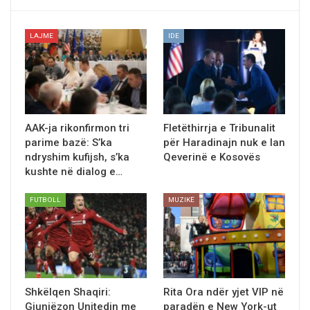
LAJME
IDE
AAK-ja rikonfirmon tri
Fletëthirrja e Tribunalit
parime bazë: S’ka
për Haradinajn nuk e lan
ndryshim kufijsh, s’ka
Qeverinë e Kosovës
kushte në dialog e…
FUTBOLL
MUZIKË
Shkëlqen Shaqiri:
Rita Ora ndёr yjet VIP nё
Gjunjëzon Unitedin me
paradёn e New York-ut