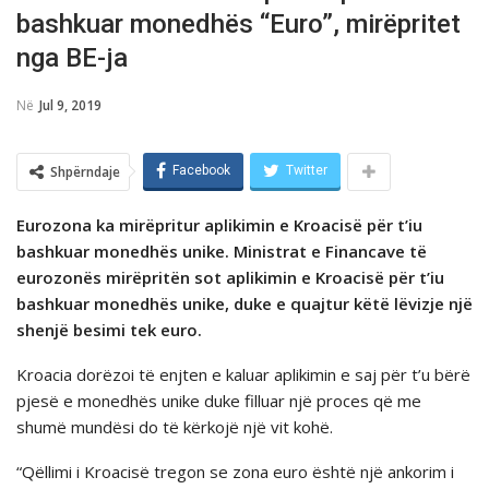
bashkuar monedhës “Euro”, mirëpritet
nga BE-ja
Në
Jul 9, 2019
Shpërndaje
Facebook
Twitter
Eurozona ka mirëpritur aplikimin e Kroacisë për t’iu
bashkuar monedhës unike. Ministrat e Financave të
eurozonës mirëpritën sot aplikimin e Kroacisë për t’iu
bashkuar monedhës unike, duke e quajtur këtë lëvizje një
shenjë besimi tek euro.
Kroacia dorëzoi të enjten e kaluar aplikimin e saj për t’u bërë
pjesë e monedhës unike duke filluar një proces që me
shumë mundësi do të kërkojë një vit kohë.
“Qëllimi i Kroacisë tregon se zona euro është një ankorim i